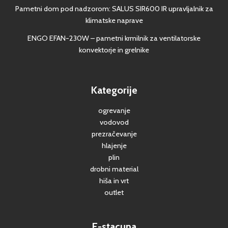
Pametni dom pod nadzorom: SALUS SIR600 IR upravljalnik za
klimatske naprave
ENGO EFAN-230W – pametni krmilnik za ventilatorske
konvektorje in grelnike
Kategorije
ogrevanje
vodovod
prezračevanje
hlajenje
plin
drobni material
hiša in vrt
outlet
E-stacuna