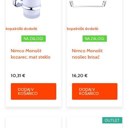
kopalniški dodatki
kopalniški dodatki
NA ZALOGI
NA ZALOGI
Nimco Monolit
Nimco Monolit
kozarec, mat steklo
nosilec brisač
10,31
€
16,20
€
DODAJ V
DODAJ V
KOŠARICO
KOŠARICO
OUTLET