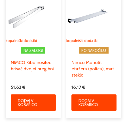
kopalniški dodatki
kopalniški dodatki
NA ZALOGI
PO NAROČILU
NIMCO Kibo nosilec
Nimco Monolit
brisač dvojni pregibni
etažera (polica), mat
steklo
51,62
€
16,17
€
DODAJ V
DODAJ V
KOŠARICO
KOŠARICO