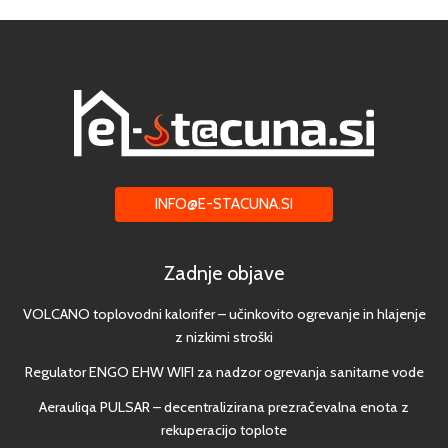
INFO@E-STACUNA.SI
Zadnje objave
VOLCANO toplovodni kalorifer – učinkovito ogrevanje in hlajenje
z nizkimi stroški
Regulator ENGO EHW WIFI za nadzor ogrevanja sanitarne vode
Aerauliqa PULSAR – decentralizirana prezračevalna enota z
rekuperacijo toplote