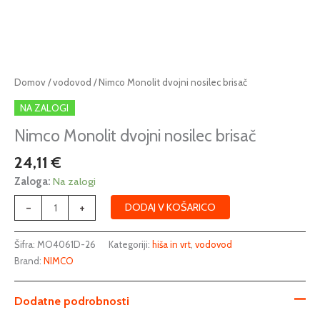
Nimco
Domov
/
vodovod
/ Nimco Monolit dvojni nosilec brisač
Monolit
NA ZALOGI
dvojni
nosilec
Nimco Monolit dvojni nosilec brisač
brisač
24,11
€
količina
Zaloga:
Na zalogi
-
+
DODAJ V KOŠARICO
Šifra:
MO4061D-26
Kategoriji:
hiša in vrt
,
vodovod
Brand:
NIMCO
Dodatne podrobnosti