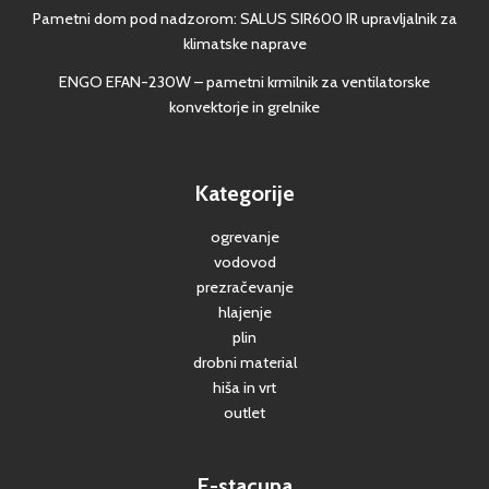
Pametni dom pod nadzorom: SALUS SIR600 IR upravljalnik za
klimatske naprave
ENGO EFAN-230W – pametni krmilnik za ventilatorske
konvektorje in grelnike
Kategorije
ogrevanje
vodovod
prezračevanje
hlajenje
plin
drobni material
hiša in vrt
outlet
E-stacuna