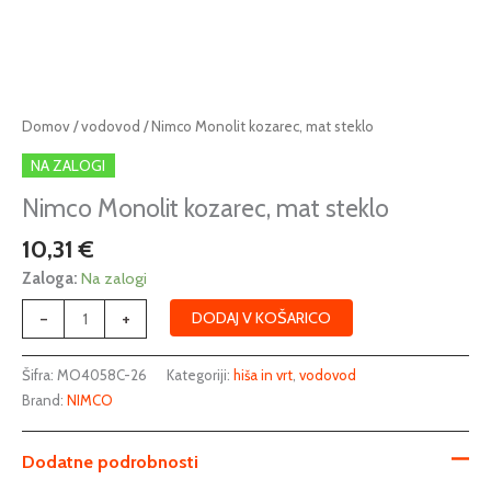
Nimco
Domov
/
vodovod
/ Nimco Monolit kozarec, mat steklo
Monolit
NA ZALOGI
kozarec,
mat
Nimco Monolit kozarec, mat steklo
steklo
10,31
€
količina
Zaloga:
Na zalogi
-
+
DODAJ V KOŠARICO
Šifra:
MO4058C-26
Kategoriji:
hiša in vrt
,
vodovod
Brand:
NIMCO
Dodatne podrobnosti