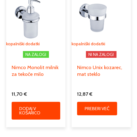
kopalniški dodatki
kopalniški dodatki
NA ZALOGI
NI NA ZALOGI
Nimco Monolit milnik
Nimco Unix kozarec,
za tekoče milo
mat steklo
11,70
€
12,87
€
DODAJ V
PREBERI VEČ
KOŠARICO