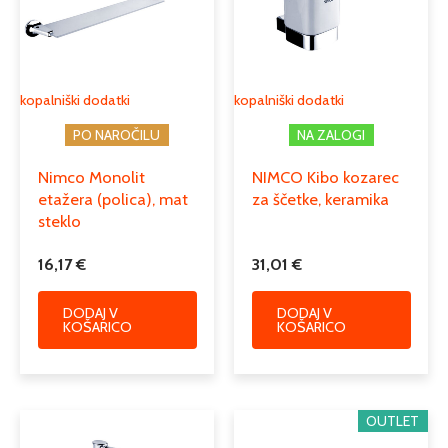
kopalniški dodatki
kopalniški dodatki
PO NAROČILU
NA ZALOGI
Nimco Monolit
NIMCO Kibo kozarec
etažera (polica), mat
za ščetke, keramika
steklo
16,17
€
31,01
€
DODAJ V
DODAJ V
KOŠARICO
KOŠARICO
OUTLET