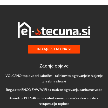
INFO@E-STACUNA.SI
Zadnje objave
VOLCANO toplovodni kalorifer – učinkovito ogrevanje in hlajenje
z nizkimi stroški
Regulator ENGO EHW WIFI za nadzor ogrevanja sanitarne vode
Aerauliqa PULSAR – decentralizirana prezračevalna enota z
rekuperacijo toplote