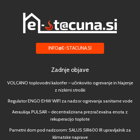
INFO@E-STACUNA.SI
Zadnje objave
VOLCANO toplovodni kalorifer – učinkovito ogrevanje in hlajenje
z nizkimi stroški
Regulator ENGO EHW WIFI za nadzor ogrevanja sanitarne vode
Aerauliqa PULSAR – decentralizirana prezračevalna enota z
rekuperacijo toplote
Pametni dom pod nadzorom: SALUS SIR600 IR upravljalnik za
klimatske naprave