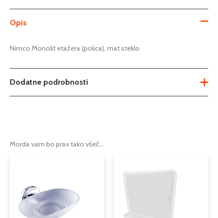
Opis
Nimco Monolit etažera (polica), mat steklo
Dodatne podrobnosti
Tip
polica
Serija
serija Monolit
Morda vam bo prav tako všeč…
Podkategorija1
kopalnica
Podkategorija2
kopalniški dodatki
Podkategorija3
police