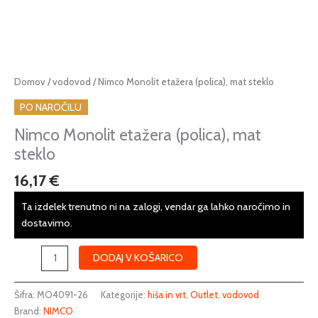
Nimco
Domov
/
vodovod
/ Nimco Monolit etažera (polica), mat steklo
Monolit
PO NAROČILU
etažera
(polica),
Nimco Monolit etažera (polica), mat
mat
steklo
steklo
16,17
€
količina
Ta izdelek trenutno ni na zalogi, vendar ga lahko naročimo in
dostavimo.
DODAJ V KOŠARICO
Šifra:
MO4091-26
Kategorije:
hiša in vrt
,
Outlet
,
vodovod
Brand:
NIMCO