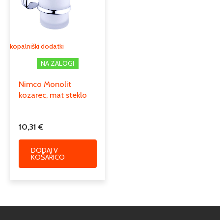
kopalniški dodatki
NA ZALOGI
Nimco Monolit
kozarec, mat steklo
10,31
€
DODAJ V
KOŠARICO