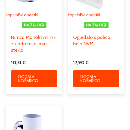
kopalniški dodatki
kopalniški dodatki
NA ZALOGI
NA ZALOGI
Nimco Monolit milnik
Ogledalo s polico
za trdo milo, mat
belo NVM
steklo
10,31
€
17,90
€
DODAJ V
DODAJ V
KOŠARICO
KOŠARICO