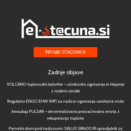
INFO@E-STACUNA.SI
Zadnje objave
VOLCANO toplovodni kalorifer – učinkovito ogrevanje in hlajenje
z nizkimi stroški
Regulator ENGO EHW WIFI za nadzor ogrevanja sanitarne vode
Aerauliqa PULSAR – decentralizirana prezračevalna enota z
rekuperacijo toplote
Pametni dom pod nadzorom: SALUS SIR600 IR upravljalnik za