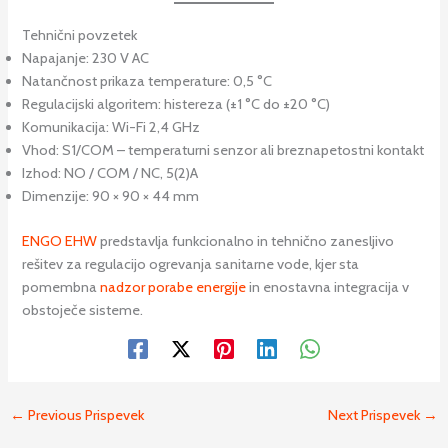
Tehnični povzetek
Napajanje: 230 V AC
Natančnost prikaza temperature: 0,5 °C
Regulacijski algoritem: histereza (±1 °C do ±20 °C)
Komunikacija: Wi-Fi 2,4 GHz
Vhod: S1/COM – temperaturni senzor ali breznapetostni kontakt
Izhod: NO / COM / NC, 5(2)A
Dimenzije: 90 × 90 × 44 mm
ENGO EHW
predstavlja funkcionalno in tehnično zanesljivo
rešitev za regulacijo ogrevanja sanitarne vode, kjer sta
pomembna
nadzor porabe energije
in enostavna integracija v
obstoječe sisteme.
←
Previous Prispevek
Next Prispevek
→