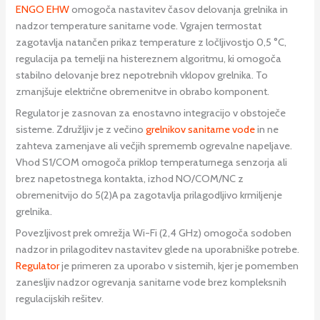
ENGO EHW
omogoča nastavitev časov delovanja grelnika in
nadzor temperature sanitarne vode. Vgrajen termostat
zagotavlja natančen prikaz temperature z ločljivostjo 0,5 °C,
regulacija pa temelji na histereznem algoritmu, ki omogoča
stabilno delovanje brez nepotrebnih vklopov grelnika. To
zmanjšuje električne obremenitve in obrabo komponent.
Regulator je zasnovan za enostavno integracijo v obstoječe
sisteme. Združljiv je z večino
grelnikov sanitarne vode
in ne
zahteva zamenjave ali večjih sprememb ogrevalne napeljave.
Vhod S1/COM omogoča priklop temperaturnega senzorja ali
brez napetostnega kontakta, izhod NO/COM/NC z
obremenitvijo do 5(2)A pa zagotavlja prilagodljivo krmiljenje
grelnika.
Povezljivost prek omrežja Wi-Fi (2,4 GHz) omogoča sodoben
nadzor in prilagoditev nastavitev glede na uporabniške potrebe.
Regulator
je primeren za uporabo v sistemih, kjer je pomemben
zanesljiv nadzor ogrevanja sanitarne vode brez kompleksnih
regulacijskih rešitev.