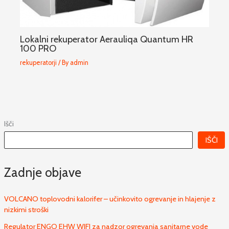
Lokalni rekuperator Aerauliqa Quantum HR
100 PRO
rekuperatorji
/ By
admin
Išči
IŠČI
Zadnje objave
VOLCANO toplovodni kalorifer – učinkovito ogrevanje in hlajenje z
nizkimi stroški
Regulator ENGO EHW WIFI za nadzor ogrevanja sanitarne vode