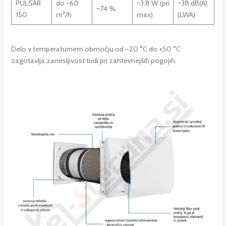
PULSAR
do ~60
~3,8 W (pri
~38 dB(A)
~74 %
150
m³/h
max)
(LWA)
Delo v temperaturnem območju od –20 °C do +50 °C
zagotavlja zanesljivost tudi pri zahtevnejših pogojih.