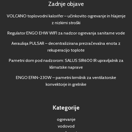
Zadnje objave
VOLCANO toplovodni kalorifer – učinkovito ogrevanje in hlajenje
z nizkimi stroški
Regulator ENGO EHW WIFI za nadzor ogrevanja sanitarne vode
Aerauliqa PULSAR – decentralizirana prezračevalna enota z
rekuperacijo toplote
Pametni dom pod nadzorom: SALUS SIR600 IR upravljalnik za
klimatske naprave
ENGO EFAN-230W – pametni krmilnik za ventilatorske
konvektorje in grelnike
Kategorije
ogrevanje
vodovod