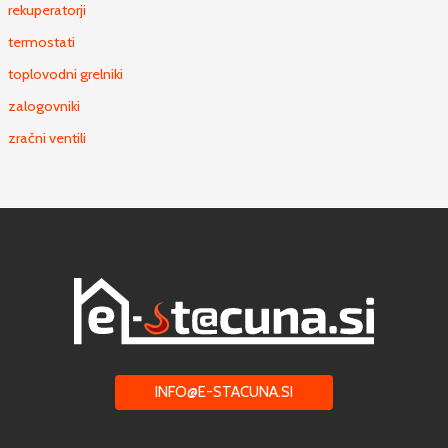
rekuperatorji
termostati
toplovodni grelniki
zalogovniki
zračni ventili
INFO@E-STACUNA.SI