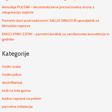
Aerauliqa PULSAR – decentralizirana prezračevalna enota z
rekuperacijo toplote
Pametni dom pod nadzorom: SALUS SIR600 IR upravljalnik za
klimatske naprave
ENGO EFAN-230W – pametni krmilnik za ventilatorske konvektorje in
grelnike
Kategorije
čistilci zraka
čistilni pribor
dezinfikatorji
kotli na trda goriva
kurilna naprave na pelete
pametna inštalacija