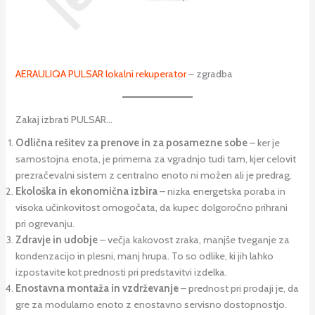
AERAULIQA PULSAR lokalni rekuperator
– zgradba
Zakaj izbrati PULSAR…
Odlična rešitev za prenove in za posamezne sobe
– ker je
samostojna enota, je primerna za vgradnjo tudi tam, kjer celovit
prezračevalni sistem z centralno enoto ni možen ali je predrag.
Ekološka in ekonomična izbira
– nizka energetska poraba in
visoka učinkovitost omogočata, da kupec dolgoročno prihrani
pri ogrevanju.
Zdravje in udobje
– večja kakovost zraka, manjše tveganje za
kondenzacijo in plesni, manj hrupa. To so odlike, ki jih lahko
izpostavite kot prednosti pri predstavitvi izdelka.
Enostavna montaža in vzdrževanje
– prednost pri prodaji je, da
gre za modularno enoto z enostavno servisno dostopnostjo.