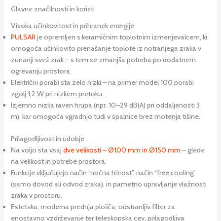
Glavne značilnosti in koristi
Visoka učinkovitost in prihranek energije
PULSAR
je opremljen s keramičnim toplotnim izmenjevalcem, ki
omogoča učinkovito prenašanje toplote iz notranjega zraka v
zunanji svež zrak – s tem se zmanjša potreba po dodatnem
ogrevanju prostora.
Električni porabi sta zelo nizki – na primer model 100 porabi
zgolj 1,2 W pri nizkem pretoku.
Izjemno nizka raven hrupa (npr. 10–29 dB(A) pri oddaljenosti 3
m), kar omogoča vgradnjo tudi v spalnice brez motenja tišine.
Prilagodljivost in udobje
Na voljo sta vsaj
dve velikosti – Ø100 mm in Ø150 mm
– glede
na velikost in potrebe prostora.
Funkcije vključujejo način “nočna hitrost”, način “free cooling”
(samo dovod ali odvod zraka), in pametno upravljanje vlažnosti
zraka v prostoru.
Estetska, moderna prednja plošča, odstranljiv filter za
enostavno vzdrževanje ter teleskopska cev, prilagodljiva