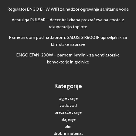
Regulator ENGO EHW WIFI za nadzor ogrevanja sanitarne vode
Aerauliqa PULSAR – decentralizirana prezračevalna enota z
rekuperacijo toplote
Pametni dom pod nadzorom: SALUS SIR600 IR upravljalnik za
klimatske naprave
ENGO EFAN-230W – pametni krmilnik za ventilatorske
konvektorje in grelnike
Kategorije
ogrevanje
vodovod
prezračevanje
hlajenje
plin
drobni material