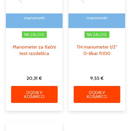
manometri
manometri
NA ZALOGI
NA ZALOGI
Manometer za tlačni
TH manometer 1/2″
test razdelilca
0-6bar fi100
20,31
€
9,55
€
DODAJ V
DODAJ V
KOŠARICO
KOŠARICO
Ta