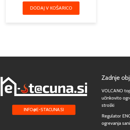
DODAJ V KOŠARICO
Zadnje ob
VOLCANO toplo
učinkovito ogr
stroški
INFO@E-STACUNA.SI
Regulator EN
ogrevanja san