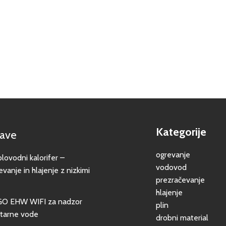
Kategorije
jave
ogrevanje
vodni kalorifer –
vodovod
evanje in hlajenje z nizkimi
prezračevanje
hlajenje
GO EHW WIFI za nadzor
plin
itarne vode
drobni material