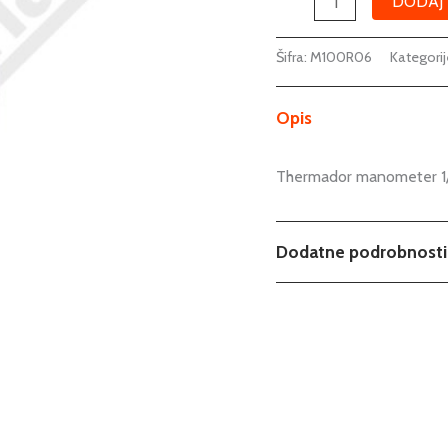
DODAJ 
Šifra:
M100R06
Kategorij
Opis
Thermador manometer 1/
Dodatne podrobnosti
Tip
Cevni priključek
Priključek DN