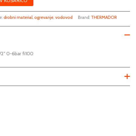
V KOŠARICO
e:
drobni material
,
ogrevanje
,
vodovod
Brand:
THERMADOR
2″ 0-6bar fi100
manometer, aksialen
1/2
15