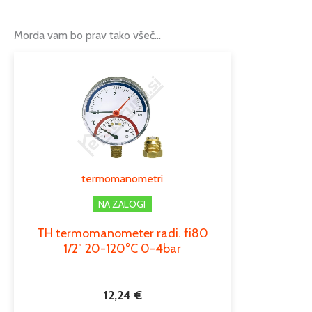
Morda vam bo prav tako všeč…
termomanometri
NA ZALOGI
TH termomanometer radi. fi80
1/2″ 20-120°C 0-4bar
12,24
€