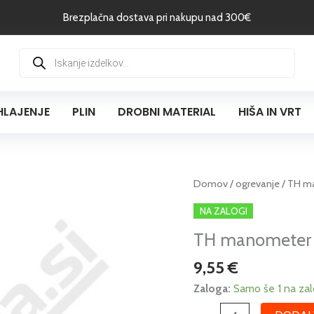
Brezplačna dostava pri nakupu nad 300€
Products
search
HLAJENJE
PLIN
DROBNI MATERIAL
HIŠA IN VRT
TH
Domov
/
ogrevanje
/ TH ma
manometer
NA ZALOGI
1/2"
TH manometer 1
0-
6bar
9,55
€
fi100
količina
Zaloga:
Samo še 1 na zal