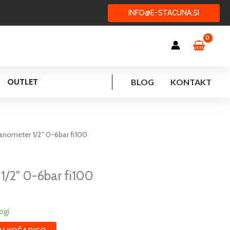
INFO@E-STACUNA.SI
OUTLET
BLOG
KONTAKT
nometer 1/2″ 0-6bar fi100
/2″ 0-6bar fi100
ogi