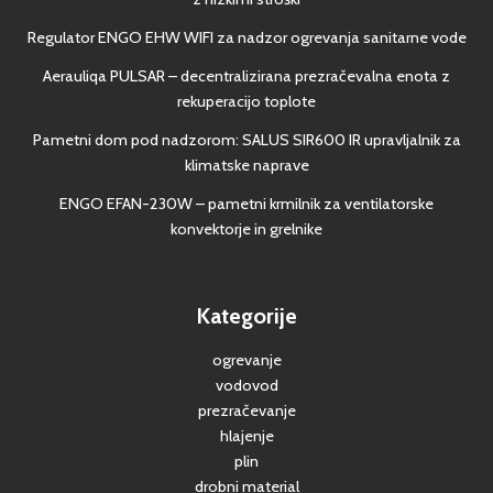
Regulator ENGO EHW WIFI za nadzor ogrevanja sanitarne vode
Aerauliqa PULSAR – decentralizirana prezračevalna enota z
rekuperacijo toplote
Pametni dom pod nadzorom: SALUS SIR600 IR upravljalnik za
klimatske naprave
ENGO EFAN-230W – pametni krmilnik za ventilatorske
konvektorje in grelnike
Kategorije
ogrevanje
vodovod
prezračevanje
hlajenje
plin
drobni material