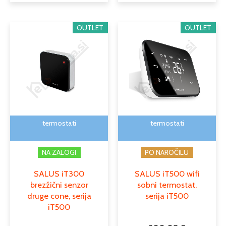
OUTLET
OUTLET
termostati
termostati
NA ZALOGI
PO NAROČILU
SALUS iT300
SALUS iT500 wifi
brezžični senzor
sobni termostat,
druge cone, serija
serija iT500
iT500