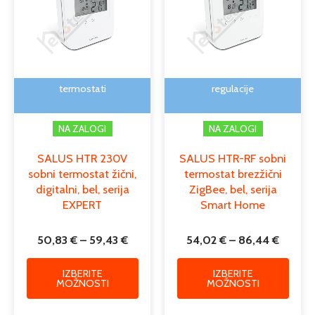
več
več
do
do
različic.
različi
59,43 €
86,44 
Možnosti
Možno
lahko
lahko
izberete
izber
na
na
termostati
regulacije
strani
strani
izdelka
izdelk
NA ZALOGI
NA ZALOGI
SALUS HTR 230V
SALUS HTR-RF sobni
sobni termostat žični,
termostat brezžični
digitalni, bel, serija
ZigBee, bel, serija
EXPERT
Smart Home
50,83
€
–
59,43
€
54,02
€
–
86,44
€
IZBERITE
IZBERITE
MOŽNOSTI
MOŽNOSTI