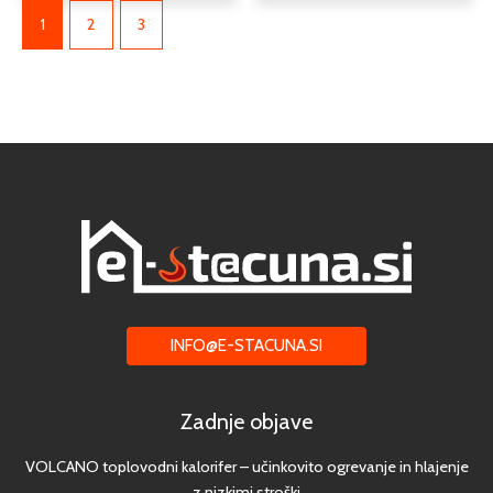
1
2
3
INFO@E-STACUNA.SI
Zadnje objave
VOLCANO toplovodni kalorifer – učinkovito ogrevanje in hlajenje
z nizkimi stroški