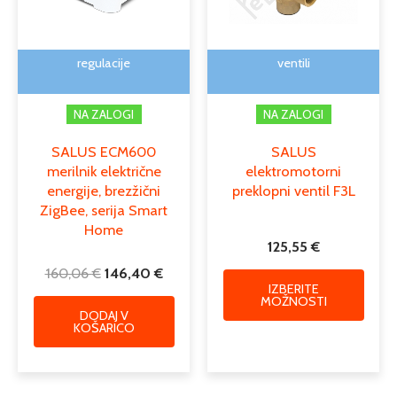
lahko
izber
na
regulacije
ventili
strani
izdelk
NA ZALOGI
NA ZALOGI
SALUS ECM600
SALUS
merilnik električne
elektromotorni
energije, brezžični
preklopni ventil F3L
ZigBee, serija Smart
Home
125,55
€
160,06
€
146,40
€
IZBERITE
MOŽNOSTI
DODAJ V
KOŠARICO