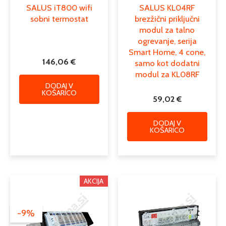
SALUS iT800 wifi
SALUS KL04RF
sobni termostat
brezžični priključni
modul za talno
ogrevanje, serija
Smart Home, 4 cone,
146,06
€
samo kot dodatni
modul za KL08RF
DODAJ V
KOŠARICO
59,02
€
DODAJ V
KOŠARICO
Izvirna
Trenutna
AKCIJA
cena
cena
je
je:
bila:
53,44 €.
-9%
58,43 €.