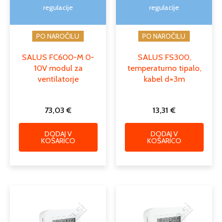
regulacije
regulacije
PO NAROČILU
PO NAROČILU
SALUS FC600-M 0-
SALUS FS300,
10V modul za
temperaturno tipalo,
ventilatorje
kabel d=3m
73,03
€
13,31
€
DODAJ V
DODAJ V
KOŠARICO
KOŠARICO
Cenovni
Cenovn
Ta
Ta
razpon:
razpon
izdelek
izdele
od
od
ima
ima
50,83 €
54,02 