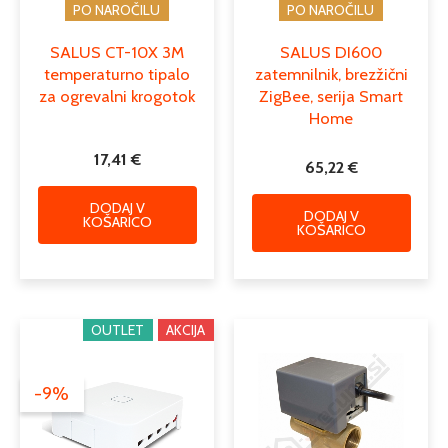
PO NAROČILU
PO NAROČILU
SALUS CT-10X 3M
SALUS DI600
temperaturno tipalo
zatemnilnik, brezžični
za ogrevalni krogotok
ZigBee, serija Smart
Home
17,41
€
65,22
€
DODAJ V
DODAJ V
KOŠARICO
KOŠARICO
Izvirna
Trenutna
Ta
OUTLET
AKCIJA
cena
cena
izdele
je
je:
ima
bila:
146,40 €.
-9%
več
160,06 €.
različi
Možno