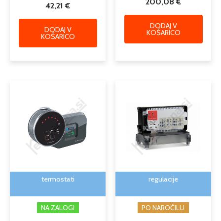
200,08
€
42,21
€
DODAJ V
DODAJ V
KOŠARICO
KOŠARICO
termostati
regulacije
NA ZALOGI
PO NAROČILU