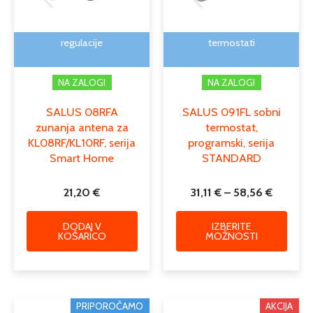
lahko
izber
na
regulacije
termostati
strani
izdelk
NA ZALOGI
NA ZALOGI
SALUS 08RFA
SALUS 091FL sobni
zunanja antena za
termostat,
KL08RF/KL10RF, serija
programski, serija
Smart Home
STANDARD
21,20
€
31,11
€
–
58,56
€
DODAJ V
IZBERITE
KOŠARICO
MOŽNOSTI
Cenovni
Izvirna
Trenutna
Ta
PRIPOROČAMO
AKCIJA