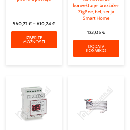
konvektorje, brezžičen
ZigBee, bel, serija
Smart Home
560,22
€
–
610,24
€
123,05
€
IZBERITE
MOŽNOSTI
DODAJ V
KOŠARICO