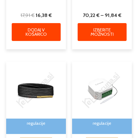
17,91
€
16,38
€
70,22
€
–
91,84
€
DODAJ V
IZBERITE
KOŠARICO
MOŽNOSTI
regulacije
regulacije