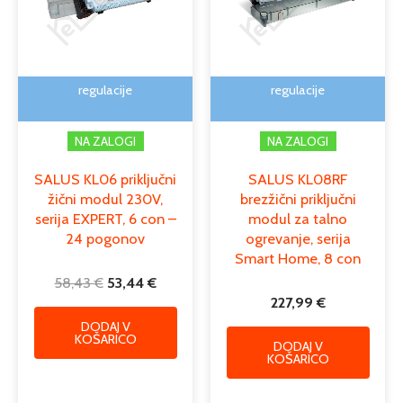
regulacije
regulacije
NA ZALOGI
NA ZALOGI
SALUS KL06 priključni
SALUS KL08RF
žični modul 230V,
brezžični priključni
serija EXPERT, 6 con –
modul za talno
24 pogonov
ogrevanje, serija
Smart Home, 8 con
58,43
€
53,44
€
227,99
€
DODAJ V
KOŠARICO
DODAJ V
KOŠARICO