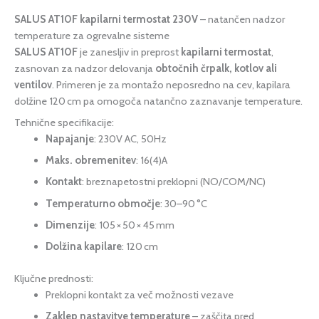
SALUS AT10F kapilarni termostat 230V
– natančen nadzor
temperature za ogrevalne sisteme
SALUS AT10F
je zanesljiv in preprost
kapilarni termostat
,
zasnovan za nadzor delovanja
obtočnih črpalk, kotlov ali
ventilov
. Primeren je za montažo neposredno na cev, kapilara
dolžine 120 cm pa omogoča natančno zaznavanje temperature.
Tehnične specifikacije:
Napajanje
: 230V AC, 50Hz
Maks. obremenitev
: 16(4)A
Kontakt
: breznapetostni preklopni (NO/COM/NC)
Temperaturno območje
: 30–90 °C
Dimenzije
: 105 × 50 × 45 mm
Dolžina kapilare
: 120 cm
Ključne prednosti:
Preklopni kontakt za več možnosti vezave
Zaklep nastavitve temperature
– zaščita pred