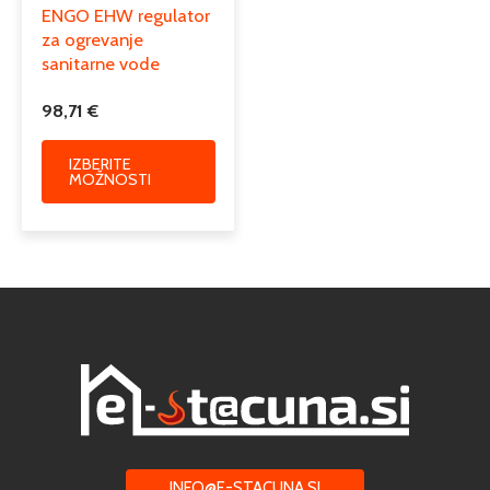
ENGO EHW regulator
za ogrevanje
sanitarne vode
98,71
€
IZBERITE
MOŽNOSTI
INFO@E-STACUNA.SI