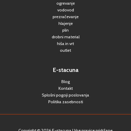
ogrevanje
vodovod
prezračevanje
hlajenje
plin
drobni material
hiša in vrt
outlet
E-stacuna
Blog
Kontakt
Splošni pogoji poslovanja
Politika zasebnosti
Copyright © 2026 E-stacuna | Vse pravice pridržane