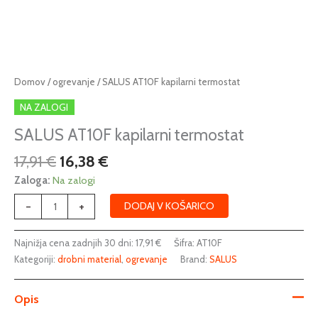
Izvirna
Trenutna
SALUS
Domov
/
ogrevanje
/ SALUS AT10F kapilarni termostat
cena
cena
AT10F
NA ZALOGI
je
je:
kapilarni
bila:
16,38 €.
termostat
SALUS AT10F kapilarni termostat
17,91 €.
količina
17,91
€
16,38
€
Zaloga:
Na zalogi
-
+
DODAJ V KOŠARICO
Najnižja cena zadnjih 30 dni:
17,91
€
Šifra:
AT10F
Kategoriji:
drobni material
,
ogrevanje
Brand:
SALUS
Opis