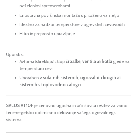
neželenimi spremembami
Enostavna površinska montaža s priloženo vzmetjo
Idealno za nadzor temperature v ogrevalnih cevovodih
Hitro in preprosto upravljanje
Uporaba:
Avtomatski vklop/izklop
črpalke
,
ventila
ali
kotla
glede na
temperaturo cevi
Uporaben v
solarnih sistemih
,
ogrevalnih krogih
ali
sistemih s toplovodno zalogo
SALUS AT10F
je cenovno ugodna in učinkovita rešitev za varno
ter energetsko optimirano delovanje vašega ogrevalnega
sistema.