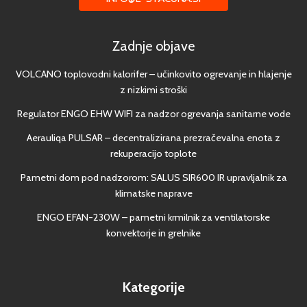
Zadnje objave
VOLCANO toplovodni kalorifer – učinkovito ogrevanje in hlajenje
z nizkimi stroški
Regulator ENGO EHW WIFI za nadzor ogrevanja sanitarne vode
Aerauliqa PULSAR – decentralizirana prezračevalna enota z
rekuperacijo toplote
Pametni dom pod nadzorom: SALUS SIR600 IR upravljalnik za
klimatske naprave
ENGO EFAN-230W – pametni krmilnik za ventilatorske
konvektorje in grelnike
Kategorije