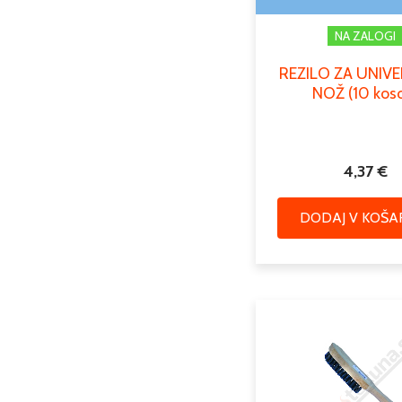
NA ZALOGI
REZILO ZA UNIV
NOŽ (10 kos
4,37
€
DODAJ V KOŠA