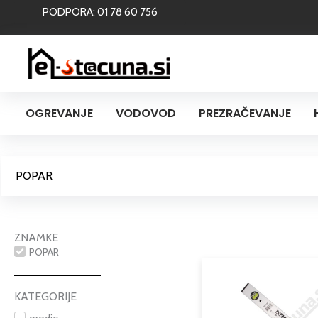
Skip
PODPORA: 01 78 60 756
to
content
OGREVANJE
VODOVOD
PREZRAČEVANJE
POPAR
ZNAMKE
POPAR
KATEGORIJE