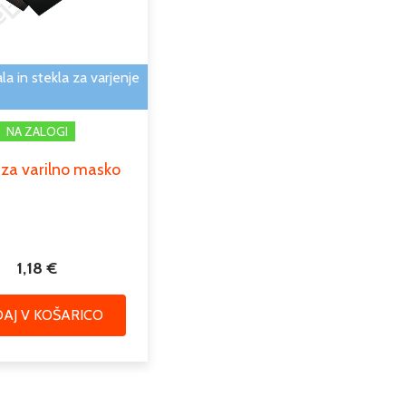
la in stekla za varjenje
NA ZALOGI
 za varilno masko
1,18
€
AJ V KOŠARICO