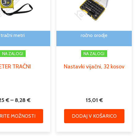
več
do
različic.
8,28 €
Možnosti
lahko
izberete
tračni metri
ročno orodje
na
strani
NA ZALOGI
NA ZALOGI
izdelka
ETER TRAČNI
Nastavki vijačni, 32 kosov
,25
€
–
8,28
€
15,01
€
ERITE MOŽNOSTI
DODAJ V KOŠARICO