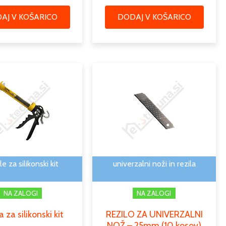
AJ V KOŠARICO
DODAJ V KOŠARICO
le za silikonski kit
univerzalni noži in rezila
NA ZALOGI
NA ZALOGI
a za silikonski kit
REZILO ZA UNIVERZALNI
NOŽ – 25mm (10 kosov)