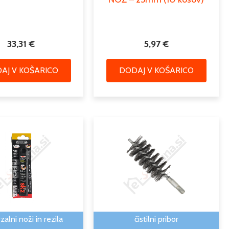
33,31
€
5,97
€
AJ V KOŠARICO
DODAJ V KOŠARICO
Cenovni
Ta
razpon:
izdele
od
ima
1,71 €
več
do
različic
1,82 €
Možno
lahko
izbere
zalni noži in rezila
čistilni pribor
na