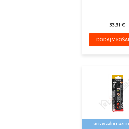
33,31
€
DODAJ V KOŠA
univerzalni noži in