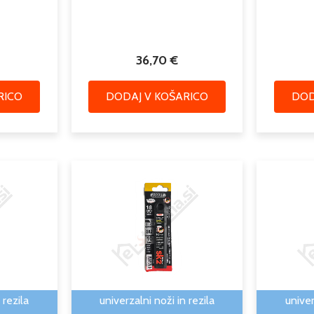
36,70
€
RICO
DODAJ V KOŠARICO
DOD
 rezila
univerzalni noži in rezila
univer