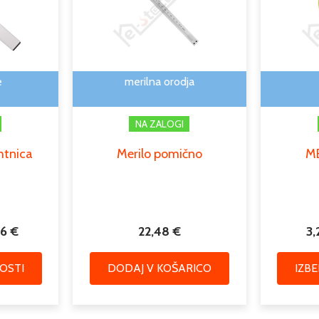
več
do
različic.
33,06 €
Možnosti
lahko
izberete
e
merilna orodja
na
strani
NA ZALOGI
izdelka
htnica
Merilo pomično
M
06
€
22,48
€
3
OSTI
DODAJ V KOŠARICO
IZB