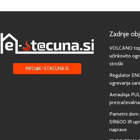
Zadnje ob
VOLCANO toplo
učinkovito ogr
stroški
INFO@E-STACUNA.SI
Regulator EN
ogrevanja san
Aerauliqa PUL
prezračevalna
Pametni dom 
SIR600 IR upra
naprave