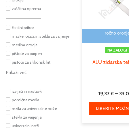
orodje
zaščitna oprema
čistilni pribor
ročno orodj
maske, očala in stekla za varjenje
merilna orodja
NA ZALOGI
pištole za purpen
ALU zidarska te
pištole za silikonski kit
Prikaži več
izvijači in nastavki
19,37
€
–
33,
pomična merila
IZBERITE MOŽN
rezila za univerzalne nože
stekla za varjenje
univerzalni noži