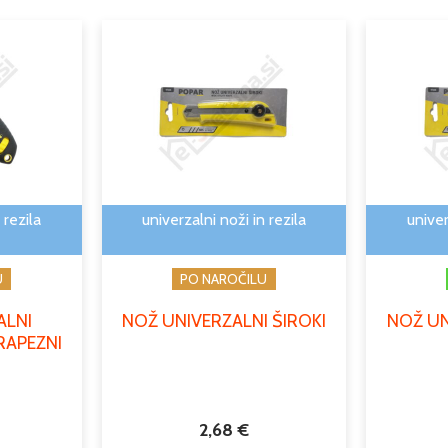
 rezila
univerzalni noži in rezila
univer
U
PO NAROČILU
ALNI
NOŽ UNIVERZALNI ŠIROKI
NOŽ UN
RAPEZNI
2,68
€