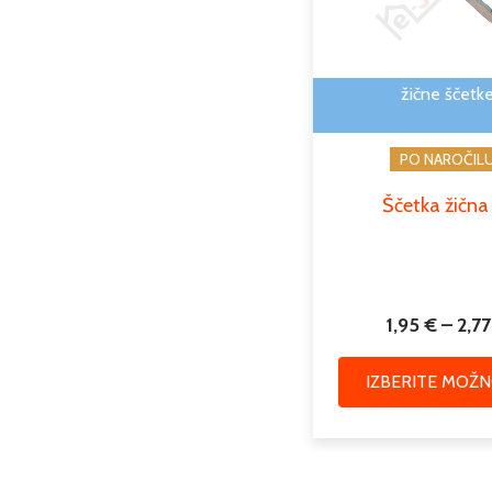
žične ščetk
PO NAROČIL
Ščetka žična
1,95
€
–
2,7
IZBERITE MOŽN