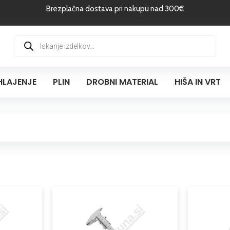
Brezplačna dostava pri nakupu nad 300€
Products
search
HLAJENJE
PLIN
DROBNI MATERIAL
HIŠA IN VRT
Cenovni
Ta
razpon:
izdelek
od
ima
19,37 €