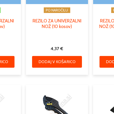
PO NAROČILU
ERZALNI
REZILO ZA UNIVERZALNI
REZILO
ov)
NOŽ (10 kosov)
NOŽ (10
4,37
€
RICO
DODAJ V KOŠARICO
DOD
Cenovni
Ta
razpon:
izdelek
od
ima
1,95 €
več
do
različic.