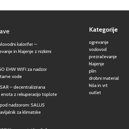
Kategorije
jave
ogrevanje
vodni kalorifer –
vodovod
evanje in hlajenje z nizkimi
prezračevanje
hlajenje
GO EHW WIFI za nadzor
plin
itarne vode
drobni material
hiša in vrt
SAR – decentralizirana
outlet
 enota z rekuperacijo toplote
pod nadzorom: SALUS
vljalnik za klimatske