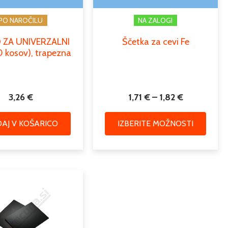
strani
PO NAROČILU
NA ZALOGI
izdelk
 ZA UNIVERZALNI
Ščetka za cevi Fe
 kosov), trapezna
3,26
€
1,71
€
–
1,82
€
AJ V KOŠARICO
IZBERITE MOŽNOSTI