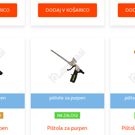
RICO
DODAJ V KOŠARICO
DOD
pen
pištole za purpen
pišto
U
NA ZALOGI
rpen
Pištola za purpen
Pištol