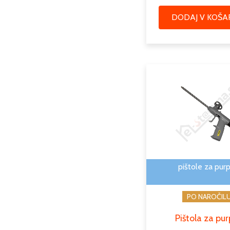
DODAJ V KOŠA
pištole za pur
PO NAROČIL
Pištola za pu