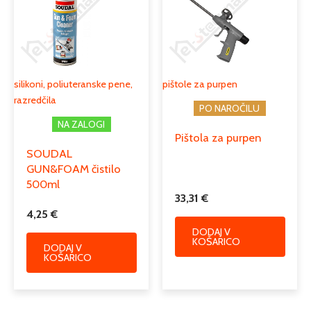
silikoni, poliuteranske pene,
pištole za purpen
razredčila
PO NAROČILU
NA ZALOGI
Pištola za purpen
SOUDAL
GUN&FOAM čistilo
500ml
33,31
€
4,25
€
DODAJ V
KOŠARICO
DODAJ V
KOŠARICO