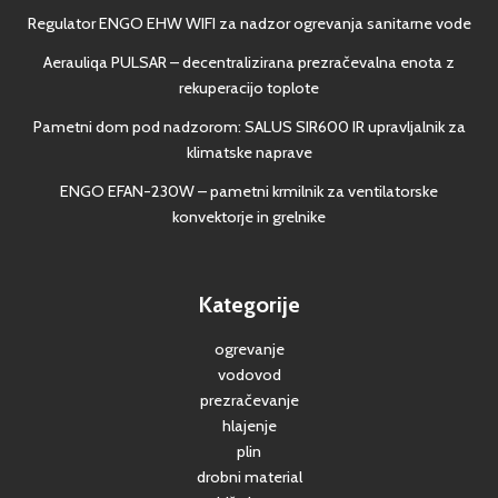
Regulator ENGO EHW WIFI za nadzor ogrevanja sanitarne vode
Aerauliqa PULSAR – decentralizirana prezračevalna enota z
rekuperacijo toplote
Pametni dom pod nadzorom: SALUS SIR600 IR upravljalnik za
klimatske naprave
ENGO EFAN-230W – pametni krmilnik za ventilatorske
konvektorje in grelnike
Kategorije
ogrevanje
vodovod
prezračevanje
hlajenje
plin
drobni material