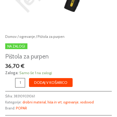
Pištola
Domov
/
ogrevanje
/ Pištola za purpen
za
NA ZALOGI
purpen
količina
Pištola za purpen
36,70
€
Zaloga:
Samo še 1 na zalogi
DODAJ V KOŠARICO
Šifra:
383109331061
Kategorije:
drobni material
,
hiša in vrt
,
ogrevanje
,
vodovod
Brand:
POPAR