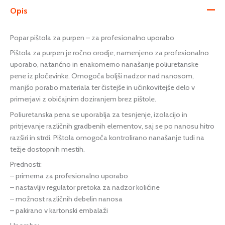
Opis
Popar pištola za purpen – za profesionalno uporabo
Pištola za purpen je ročno orodje, namenjeno za profesionalno
uporabo, natančno in enakomerno nanašanje poliuretanske
pene iz pločevinke. Omogoča boljši nadzor nad nanosom,
manjšo porabo materiala ter čistejše in učinkovitejše delo v
primerjavi z običajnim doziranjem brez pištole.
Poliuretanska pena se uporablja za tesnjenje, izolacijo in
pritrjevanje različnih gradbenih elementov, saj se po nanosu hitro
razširi in strdi. Pištola omogoča kontrolirano nanašanje tudi na
težje dostopnih mestih.
Prednosti:
– primerna za profesionalno uporabo
– nastavljiv regulator pretoka za nadzor količine
– možnost različnih debelin nanosa
– pakirano v kartonski embalaži