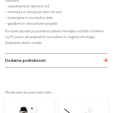
Uporaba:
– zapolnjevanje špranj in rež
– montaža in tesnjenje oken ter vrat
– izolacijska in montažna dela
– gradbeni in obnovitveni projekti
Po vsaki uporabi je potrebno pištolo temeljito očistiti s čistilom
za PU peno, da preprečite zamašitev in zagotovite dolgo
življenjsko dobo orodja.
Dodatne podrobnosti
Tip
pištola za purpen
Podkategorija1
orodje
Morda vam bo prav tako všeč…
Podkategorija2
pištole za purpen