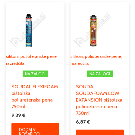
silikoni, poliuteranske pene,
silikoni, poliuteranske pene,
razredčila
razredčila
NA ZALOGI
NA ZALOGI
SOUDAL FLEXIFOAM
SOUDAL
pištolska
SOUDAFOAM LOW
poliuretenska pena
EXPANSION pištolska
750ml
poliuretenska pena
750ml
9,39
€
6,87
€
DODAJ V
KOŠARICO