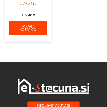
UDPS 125
105,48
€
DODAJ V
KOŠARICO
INFO@E-STACUNA.SI