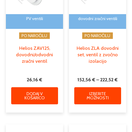
lahko
izber
na
PV ventili
dovodni zračni ventili
strani
izdelk
PO NAROČILU
PO NAROČILU
Helios ZAV125,
Helios ZLA dovodni
dovodni/odvodni
set, ventil z zvočno
zračni ventil
izolacijo
26,16
€
152,56
€
–
222,52
€
DODAJ V
IZBERITE
KOŠARICO
MOŽNOSTI
Cenovni
Cenovn
Ta
Ta