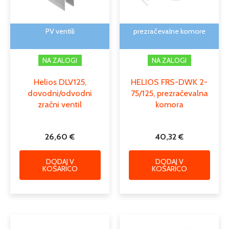
PV ventili
prezračevalne komore
NA ZALOGI
NA ZALOGI
Helios DLV125,
HELIOS FRS-DWK 2-
dovodni/odvodni
75/125, prezračevalna
zračni ventil
komora
26,60
€
40,32
€
DODAJ V
DODAJ V
KOŠARICO
KOŠARICO
Cenovni
Cenovn
Ta
Ta