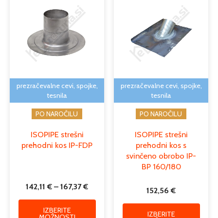
razpon:
izdelek
izdele
od
ima
ima
142,11 €
več
več
do
različic.
različi
167,37 €
Možnosti
Možno
lahko
lahko
izberete
izber
na
na
prezračevalne cevi, spojke,
prezračevalne cevi, spojke,
strani
strani
tesnila
tesnila
izdelka
izdelk
PO NAROČILU
PO NAROČILU
ISOPIPE strešni
ISOPIPE strešni
prehodni kos IP-FDP
prehodni kos s
svinčeno obrobo IP-
BP 160/180
142,11
€
–
167,37
€
152,56
€
IZBERITE
IZBERITE
MOŽNOSTI