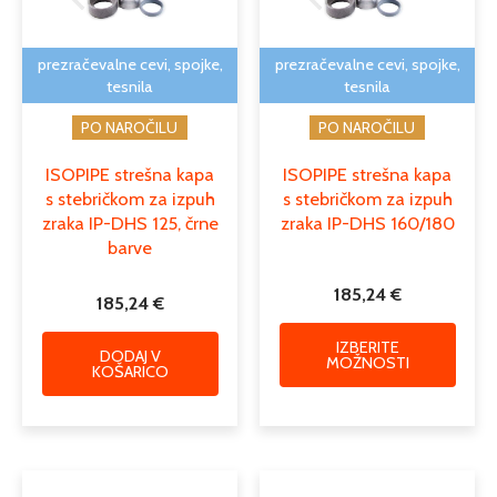
lahko
izber
na
prezračevalne cevi, spojke,
prezračevalne cevi, spojke,
strani
tesnila
tesnila
izdelk
PO NAROČILU
PO NAROČILU
ISOPIPE strešna kapa
ISOPIPE strešna kapa
s stebričkom za izpuh
s stebričkom za izpuh
zraka IP-DHS 125, črne
zraka IP-DHS 160/180
barve
185,24
€
185,24
€
IZBERITE
DODAJ V
MOŽNOSTI
KOŠARICO
Cenovni
Ta
Ta