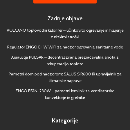
Zadnje objave
VOLCANO toplovodni kalorifer – učinkovito ogrevanje in hlajenje
z nizkimi stroški
Regulator ENGO EHW WIFI za nadzor ogrevanja sanitarne vode
Aerauliqa PULSAR – decentralizirana prezračevalna enota z
rekuperacijo toplote
Pametni dom pod nadzorom: SALUS SIR600 IR upravljalnik za
klimatske naprave
ENGO EFAN-230W – pametni krmilnik za ventilatorske
konvektorje in grelnike
Kategorije