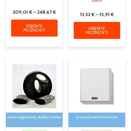
209,01
€
–
248,67
€
13,52
€
–
15,91
€
IZBERITE
IZBERITE
MOŽNOSTI
MOŽNOSTI
Cenovni
Ta
razpon:
izdelek
od
ima
12,21 €
več
do
različic.
15,47 €
Možnosti
lahko
izberete
na
cevni regulatorji, dušilci zvoka
prezračevalne komore
strani
izdelka