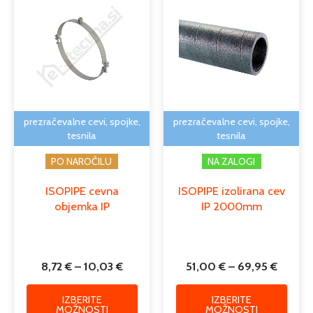
razpon:
razpon
izdelek
izdele
od
od
ima
ima
8,72 €
51,00 
več
več
do
do
različic.
različi
10,03 €
69,95 
Možnosti
Možno
lahko
lahko
izberete
izber
na
na
prezračevalne cevi, spojke,
prezračevalne cevi, spojke,
strani
strani
tesnila
tesnila
izdelka
izdelk
PO NAROČILU
NA ZALOGI
ISOPIPE cevna
ISOPIPE izolirana cev
objemka IP
IP 2000mm
8,72
€
–
10,03
€
51,00
€
–
69,95
€
IZBERITE
IZBERITE
MOŽNOSTI
MOŽNOSTI