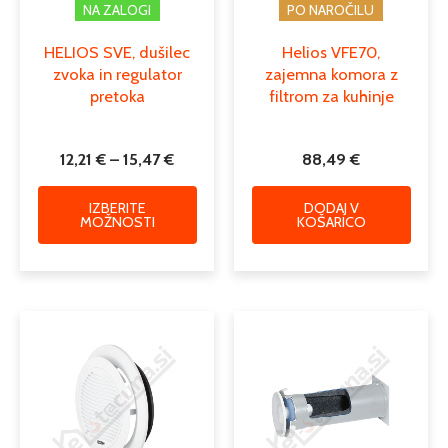
NA ZALOGI
PO NAROČILU
HELIOS SVE, dušilec
Helios VFE70,
zvoka in regulator
zajemna komora z
pretoka
filtrom za kuhinje
12,21
€
–
15,47
€
88,49
€
IZBERITE
DODAJ V
MOŽNOSTI
KOŠARICO
Cenov
Ta
razpon
izdele
od
ima
152,56
več
do
različi
222,52
Možno