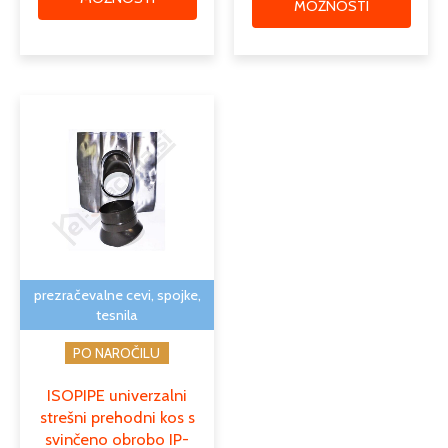
MOŽNOSTI
prezračevalne cevi, spojke,
tesnila
PO NAROČILU
ISOPIPE univerzalni
strešni prehodni kos s
svinčeno obrobo IP-