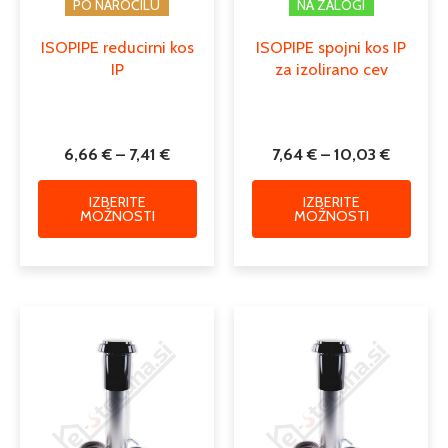
PO NAROČILU
NA ZALOGI
ISOPIPE reducirni kos
ISOPIPE spojni kos IP
IP
za izolirano cev
6,66
€
–
7,41
€
7,64
€
–
10,03
€
IZBERITE
IZBERITE
MOŽNOSTI
MOŽNOSTI
Ta
izdele
ima
več
različi
Možno