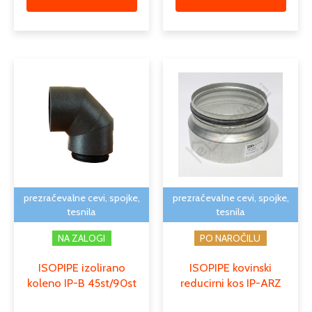
Cenovni
Cenovn
Ta
Ta
razpon:
razpon:
izdelek
izdele
od
od
ima
ima
11,55 €
12,64 €
več
več
do
do
različic.
različi
23,53 €
23,53 €
Možnosti
Možno
lahko
lahko
izberete
izber
na
na
prezračevalne cevi, spojke,
prezračevalne cevi, spojke,
strani
strani
tesnila
tesnila
izdelka
izdelk
NA ZALOGI
PO NAROČILU
ISOPIPE izolirano
ISOPIPE kovinski
koleno IP-B 45st/90st
reducirni kos IP-ARZ