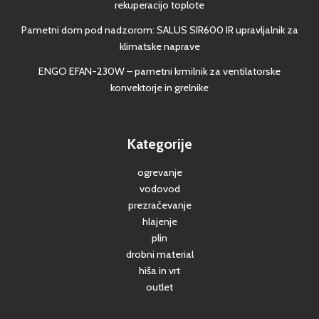
rekuperacijo toplote
Pametni dom pod nadzorom: SALUS SIR600 IR upravljalnik za
klimatske naprave
ENGO EFAN-230W – pametni krmilnik za ventilatorske
konvektorje in grelnike
Kategorije
ogrevanje
vodovod
prezračevanje
hlajenje
plin
drobni material
hiša in vrt
outlet