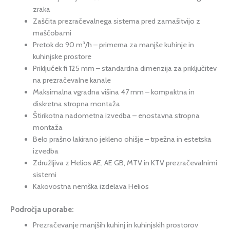
zraka
Zaščita prezračevalnega sistema pred zamašitvijo z
maščobami
Pretok do 90 m³/h – primerna za manjše kuhinje in
kuhinjske prostore
Priključek fi 125 mm – standardna dimenzija za priključitev
na prezračevalne kanale
Maksimalna vgradna višina 47 mm – kompaktna in
diskretna stropna montaža
Štirikotna nadometna izvedba – enostavna stropna
montaža
Belo prašno lakirano jekleno ohišje – trpežna in estetska
izvedba
Združljiva z Helios AE, AE GB, MTV in KTV prezračevalnimi
sistemi
Kakovostna nemška izdelava Helios
Področja uporabe:
Prezračevanje manjših kuhinj in kuhinjskih prostorov