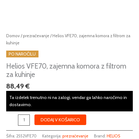
Helios
Domov
/
prezračevanje
/ Helios VFE70, zajemna komora z filtrom za
VFE70,
kuhinje
zajemna
PO NAROČILU
komora
z
Helios VFE70, zajemna komora z filtrom
filtrom
za kuhinje
za
88,49
€
kuhinje
količina
Ta izdelek trenutno ni na zalogi, vendar ga lahko naročimo in
dostavimo.
DODAJ V KOŠARICO
Šifra:
2552VFE70
Kategorija:
prezračevanje
Brand:
HELIOS