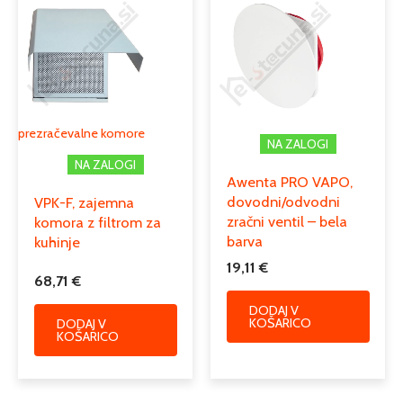
prezračevalne komore
NA ZALOGI
NA ZALOGI
Awenta PRO VAPO,
dovodni/odvodni
VPK-F, zajemna
zračni ventil – bela
komora z filtrom za
barva
kuhinje
19,11
€
68,71
€
DODAJ V
KOŠARICO
DODAJ V
KOŠARICO