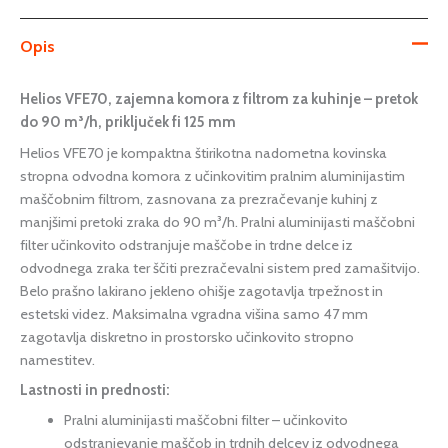
Opis
Helios VFE70, zajemna komora z filtrom za kuhinje – pretok
do 90 m³/h, priključek fi 125 mm
Helios VFE70 je kompaktna štirikotna nadometna kovinska
stropna odvodna komora z učinkovitim pralnim aluminijastim
maščobnim filtrom, zasnovana za prezračevanje kuhinj z
manjšimi pretoki zraka do 90 m³/h. Pralni aluminijasti maščobni
filter učinkovito odstranjuje maščobe in trdne delce iz
odvodnega zraka ter ščiti prezračevalni sistem pred zamašitvijo.
Belo prašno lakirano jekleno ohišje zagotavlja trpežnost in
estetski videz. Maksimalna vgradna višina samo 47 mm
zagotavlja diskretno in prostorsko učinkovito stropno
namestitev.
Lastnosti in prednosti:
Pralni aluminijasti maščobni filter – učinkovito
odstranjevanje maščob in trdnih delcev iz odvodnega