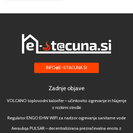
INFO@E-STACUNA.SI
Zadnje objave
VOLCANO toplovodni kalorifer – učinkovito ogrevanje in hlajenje
z nizkimi stroški
Regulator ENGO EHW WIFI za nadzor ogrevanja sanitarne vode
Aerauliqa PULSAR – decentralizirana prezračevalna enota z