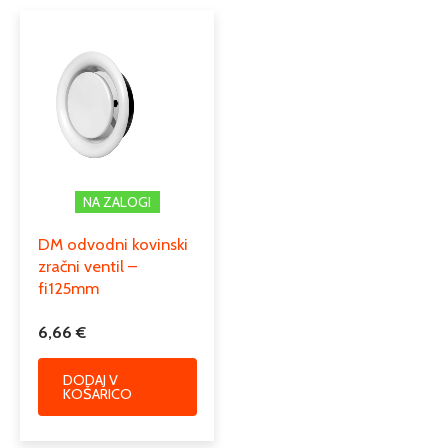
NA ZALOGI
DM odvodni kovinski
zračni ventil –
fi125mm
6,66
€
DODAJ V
KOŠARICO