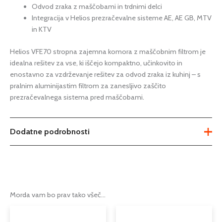
Odvod zraka z maščobami in trdnimi delci
Integracija v Helios prezračevalne sisteme AE, AE GB, MTV
in KTV
Helios VFE70 stropna zajemna komora z maščobnim filtrom je
idealna rešitev za vse, ki iščejo kompaktno, učinkovito in
enostavno za vzdrževanje rešitev za odvod zraka iz kuhinj – s
pralnim aluminijastim filtrom za zanesljivo zaščito
prezračevalnega sistema pred maščobami.
Dodatne podrobnosti
Teža
1,30 kg
Tip
prezračevalna komora s filtrom
Morda vam bo prav tako všeč…
Podkategorija1
rekuperacija
Podkategorija2
prezračevalne komore