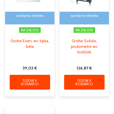
sanitarna tehnika
sanitarna tehnika
NA ZALOGI
NA ZALOGI
Grohe Even, wc tipka,
Grohe Solido,
bela
podometni wc
kotliček
39,03
€
126,87
€
DODAJ V
DODAJ V
KOŠARICO
KOŠARICO