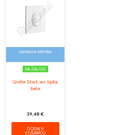
sanitarna tehnika
NA ZALOGI
Grohe Start, wc tipka,
bela
39,48
€
DODAJ V
KOŠARICO