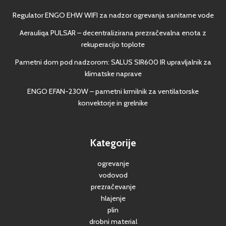
Regulator ENGO EHW WIFI za nadzor ogrevanja sanitarne vode
Aerauliqa PULSAR – decentralizirana prezračevalna enota z
rekuperacijo toplote
Pametni dom pod nadzorom: SALUS SIR600 IR upravljalnik za
klimatske naprave
ENGO EFAN-230W – pametni krmilnik za ventilatorske
konvektorje in grelnike
Kategorije
ogrevanje
vodovod
prezračevanje
hlajenje
plin
drobni material