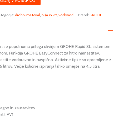
ODAJ V KOŠARICO
tegorije:
drobni material
,
hiša in vrt
,
vodovod
Brand:
GROHE
ven se popolnoma prilega okvirjem GROHE Rapid SL, sistemom
emom. Funkcija GROHE EasyConnect za hitro namestitev.
mestite vodoravno in navpično. Aktivirne tipke so opremljene z
trov. Večje količine izpiranja lahko omejite na 4,5 litra.
 zagon in zaustavitev
ntil AV1