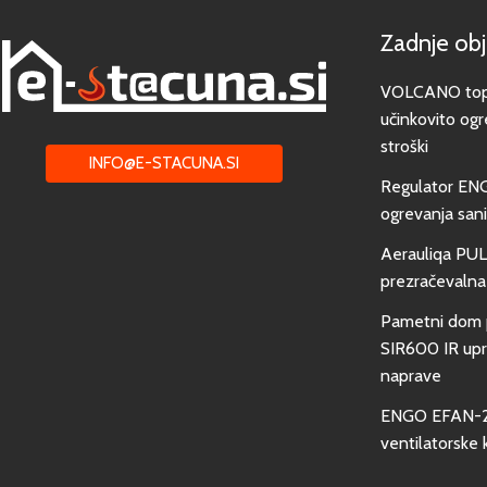
Zadnje ob
VOLCANO toplo
učinkovito ogr
stroški
INFO@E-STACUNA.SI
Regulator EN
ogrevanja san
Aerauliqa PUL
prezračevalna
Pametni dom 
SIR600 IR upra
naprave
ENGO EFAN-23
ventilatorske 