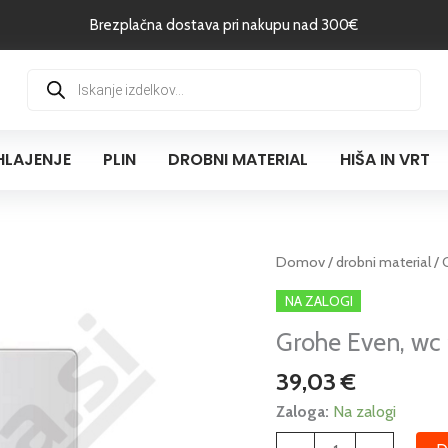
Brezplačna dostava pri nakupu nad 300€
Products
search
HLAJENJE
PLIN
DROBNI MATERIAL
HIŠA IN VRT
Grohe
Domov
/
drobni material
/ 
Even,
NA ZALOGI
wc
Grohe Even, wc t
tipka,
bela
39,03
€
količina
Zaloga:
Na zalogi