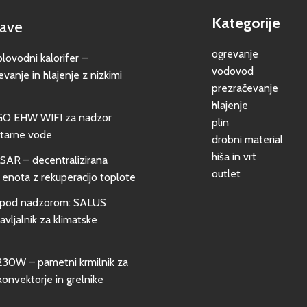
Kategorije
jave
ogrevanje
vodni kalorifer –
vodovod
evanje in hlajenje z nizkimi
prezračevanje
hlajenje
GO EHW WIFI za nadzor
plin
itarne vode
drobni material
hiša in vrt
SAR – decentralizirana
outlet
 enota z rekuperacijo toplote
pod nadzorom: SALUS
vljalnik za klimatske
0W – pametni krmilnik za
konvektorje in grelnike