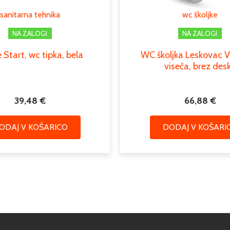
sanitarna tehnika
wc školjke
NA ZALOGI
NA ZALOGI
 Start, wc tipka, bela
WC školjka Leskovac Vi
viseča, brez des
39,48
€
66,88
€
ODAJ V KOŠARICO
DODAJ V KOŠARI