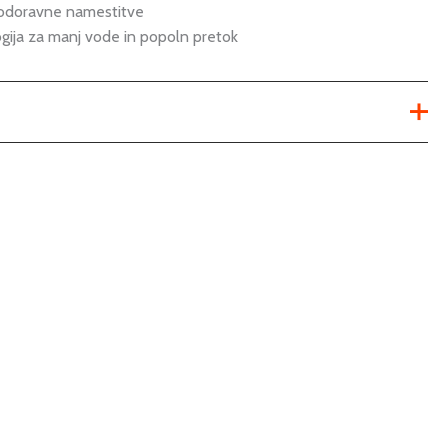
vodoravne namestitve
ija za manj vode in popoln pretok
wc aktivirna tipka
EVEN
kopalnica
sanitarna tehnika
aktivirne tipke