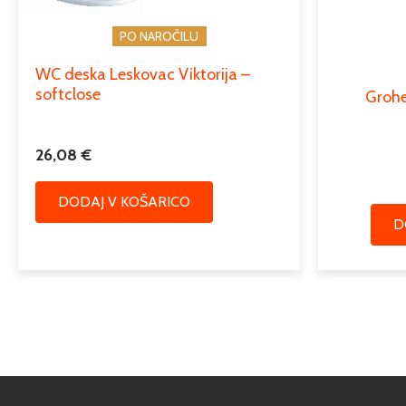
PO NAROČILU
WC deska Leskovac Viktorija –
softclose
Grohe
26,08
€
DODAJ V KOŠARICO
D