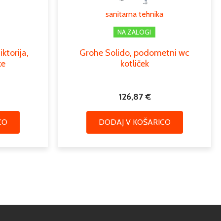
sanitarna tehnika
NA ZALOGI
ktorija,
Grohe Solido, podometni wc
ke
kotliček
126,87
€
CO
DODAJ V KOŠARICO