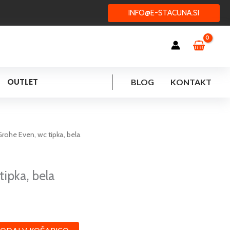
INFO@E-STACUNA.SI
OUTLET
BLOG
KONTAKT
Grohe Even, wc tipka, bela
ipka, bela