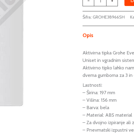
-
+
D
Šifra:
GROHE38966SH
Ka
Opis
Aktivirna tipka Grohe E
Uniset in vgradnim sist
Aktivirno tipko lahko na
dvema gumboma za 3 in 6 li
Lastnosti:
– Širina: 197 mm
– Višina: 156 mm
– Barva: bela
– Material: ABS material
– Za dvojno izpiranje ali
– Pnevmatski izpustni ve