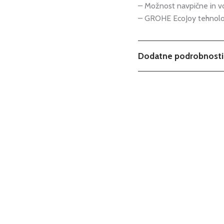
– Možnost navpične in 
– GROHE EcoJoy tehnolog
Dodatne podrobnosti
Tip
Serija
Podkategorija1
Podkategorija2
Podkategorija3