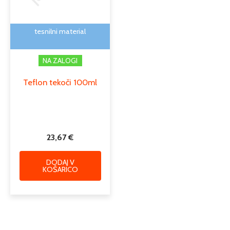
tesnilni material
NA ZALOGI
Teflon tekoči 100ml
23,67
€
DODAJ V
KOŠARICO