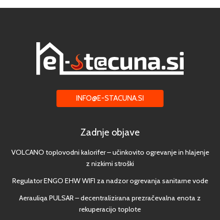
INFO@E-STACUNA.SI
Zadnje objave
VOLCANO toplovodni kalorifer – učinkovito ogrevanje in hlajenje
z nizkimi stroški
Regulator ENGO EHW WIFI za nadzor ogrevanja sanitarne vode
Aerauliqa PULSAR – decentralizirana prezračevalna enota z
rekuperacijo toplote