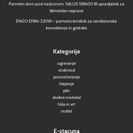
Pametni dom pod nadzorom: SALUS SIR600 IR upravljalnik za
klimatske naprave
ENGO EFAN-230W – pametni krmilnik za ventilatorske
konvektorje in grelnike
Kategorije
ogrevanje
vodovod
prezračevanje
hlajenje
plin
drobni material
hiša in vrt
outlet
E-stacuna