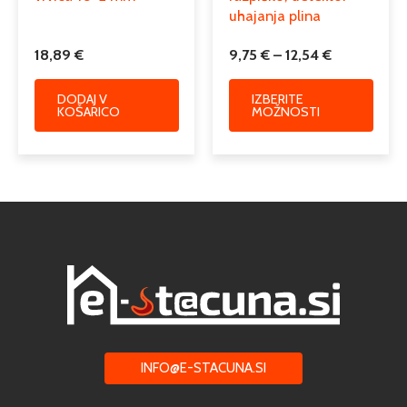
uhajanja plina
18,89
€
9,75
€
–
12,54
€
DODAJ V
IZBERITE
KOŠARICO
MOŽNOSTI
INFO@E-STACUNA.SI