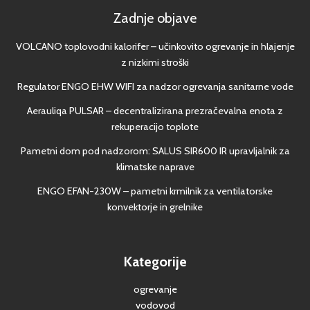
Zadnje objave
VOLCANO toplovodni kalorifer – učinkovito ogrevanje in hlajenje
z nizkimi stroški
Regulator ENGO EHW WIFI za nadzor ogrevanja sanitarne vode
Aerauliqa PULSAR – decentralizirana prezračevalna enota z
rekuperacijo toplote
Pametni dom pod nadzorom: SALUS SIR600 IR upravljalnik za
klimatske naprave
ENGO EFAN-230W – pametni krmilnik za ventilatorske
konvektorje in grelnike
Kategorije
ogrevanje
vodovod