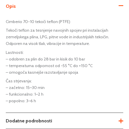
Opis
Cimberio 70-10 tekoči teflon (PTFE)
Tekoči teflon za tesnjenje navojnih spojev pri instalacijah
zemeljskega plina, LPG, pitne vode in industrijskih tekočin.
Odporen na visok tlak, vibracije in temperature.
Lastnosti:
– odobren za plin do 28 bar in kisik do 10 bar
– temperaturna odpornost od −55 °C do +150 °C
– omogoča kasnejše razstavljanje spoja
Čas strjevanja:
– začetno: 15–30 min
– funkcionalno: 1–2 h
– popolno: 3–6 h
Dodatne podrobnosti