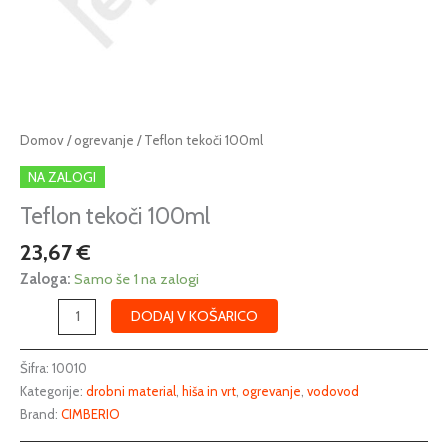
Teflon
Domov
/
ogrevanje
/ Teflon tekoči 100ml
tekoči
NA ZALOGI
100ml
količina
Teflon tekoči 100ml
23,67
€
Zaloga:
Samo še 1 na zalogi
DODAJ V KOŠARICO
Šifra:
10010
Kategorije:
drobni material
,
hiša in vrt
,
ogrevanje
,
vodovod
Brand:
CIMBERIO