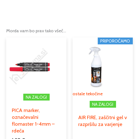
Teža
0,1 kg
Tip
tekoči teflon
Morda vam bo prav tako všeč…
Podkategorija1
inštalacijski material
PRIPOROČAMO
Podkategorija2
tesnilni material
Podkategorija3
navojna tesnila
ostale tekočine
NA ZALOGI
NA ZALOGI
PICA marker,
označevalni
AIR FIRE, zaščitni gel v
flomaster 1-4mm –
razpršilu za varjenje
rdeča