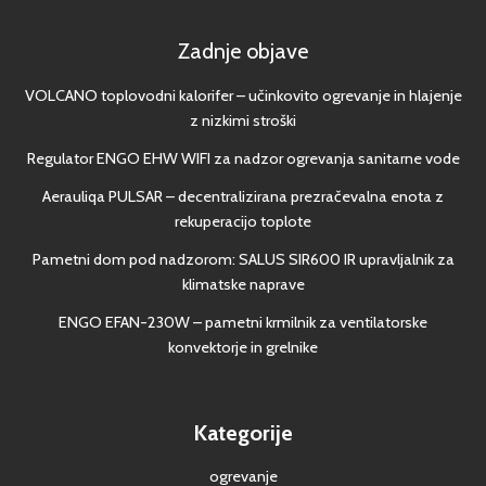
Zadnje objave
VOLCANO toplovodni kalorifer – učinkovito ogrevanje in hlajenje
z nizkimi stroški
Regulator ENGO EHW WIFI za nadzor ogrevanja sanitarne vode
Aerauliqa PULSAR – decentralizirana prezračevalna enota z
rekuperacijo toplote
Pametni dom pod nadzorom: SALUS SIR600 IR upravljalnik za
klimatske naprave
ENGO EFAN-230W – pametni krmilnik za ventilatorske
konvektorje in grelnike
Kategorije
ogrevanje