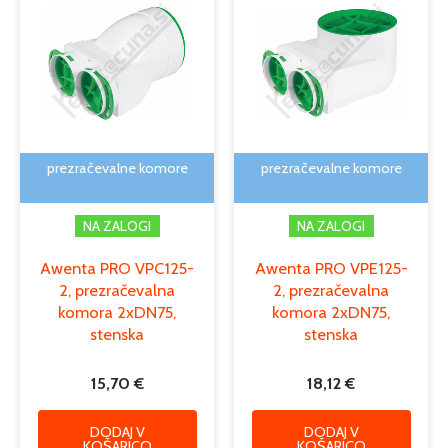
prezračevalne komore
prezračevalne komore
NA ZALOGI
NA ZALOGI
Awenta PRO VPC125-
Awenta PRO VPE125-
2, prezračevalna
2, prezračevalna
komora 2xDN75,
komora 2xDN75,
stenska
stenska
15,70
€
18,12
€
DODAJ V
DODAJ V
KOŠARICO
KOŠARICO