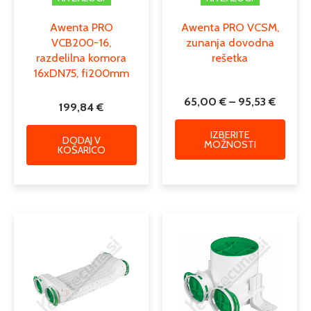
Awenta PRO
Awenta PRO VCSM,
VCB200-16,
zunanja dovodna
razdelilna komora
rešetka
16xDN75, fi200mm
65,00
€
–
95,53
€
199,84
€
IZBERITE
DODAJ V
MOŽNOSTI
KOŠARICO
Cenovni
Cenovni
Ta
Ta
razpon:
razpon:
izdelek
izdele
od
od
ima
ima
74,22 €
21,52 €
več
več
do
do
različic.
različi
79,50 €
23,61 €
Možnosti
Možno