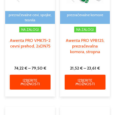
lahko
lahko
izberete
izber
na
na
prezračevalne cevi, spojke,
prezračevalne komore
strani
strani
tesnila
izdelka
izdelk
NA ZALOGI
NA ZALOGI
Awenta PRO VMK75-2
Awenta PRO VPB125,
cevni prehod, 2xDN75
prezračevalna
komora, stropna
74,22
€
–
79,50
€
21,52
€
–
23,61
€
IZBERITE
IZBERITE
MOŽNOSTI
MOŽNOSTI