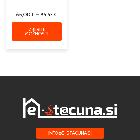
65,00
€
–
95,53
€
IZBERITE
MOŽNOSTI
INFO@E-STACUNA.SI