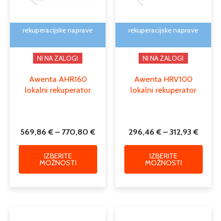
lahko
lahko
izberete
izber
na
na
rekuperacijske naprave
rekuperacijske naprave
strani
strani
izdelka
izdelk
NI NA ZALOGI
NI NA ZALOGI
Awenta AHR160
Awenta HRV100
lokalni rekuperator
lokalni rekuperator
569,86
€
–
770,80
€
296,46
€
–
312,93
€
IZBERITE
IZBERITE
MOŽNOSTI
MOŽNOSTI
Cenovni
Ta