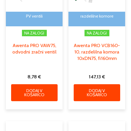
PV ventili
razdelilne komore
NA ZALOGI
NA ZALOGI
Awenta PRO VAW75,
Awenta PRO VCB160-
odvodni zračni ventil
10, razdelilna komora
10xDN75, fi160mm
8,78
€
147,13
€
DODAJ V
DODAJ V
KOŠARICO
KOŠARICO