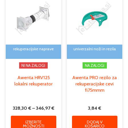
razpon:
izdelek
od
ima
328,30 €
več
do
različic.
346,97 €
Možnosti
lahko
izberete
na
rekuperacijske naprave
univerzalni noži in rezila
strani
izdelka
NI NA ZALOGI
NA ZALOGI
Awenta HRV125
Awenta PRO rezilo za
lokalni rekuperator
rekuperacijske cevi
fi75mmm
328,30
€
–
346,97
€
3,84
€
IZBERITE
DODAJ V
MOŽNOSTI
KOŠARICO