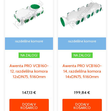
razdelilne komore
razdelilne komore
NA ZALOGI
NA ZALOGI
Awenta PRO VCB160-
Awenta PRO VCB160-
12, razdelilna komora
14, razdelilna komora
12xDN75, fi160mm
14xDN75, fi160mm
147,13
€
199,84
€
DODAJ V
DODAJ V
KOŠARICO
KOŠARICO