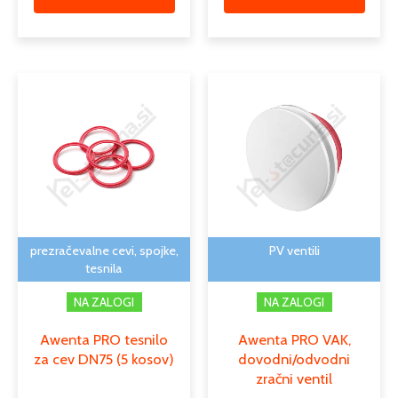
Cenovn
Ta
razpon:
izdele
od
ima
25,14 €
več
do
različi
28,77 €
Možno
lahko
izber
na
prezračevalne cevi, spojke,
PV ventili
strani
tesnila
izdelk
NA ZALOGI
NA ZALOGI
Awenta PRO tesnilo
Awenta PRO VAK,
za cev DN75 (5 kosov)
dovodni/odvodni
zračni ventil