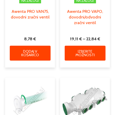
NA ZALOGI
NA ZALOGI
Awenta PRO VAN75,
Awenta PRO VAPO,
dovodni zračni ventil
dovodni/odvodni
zračni ventil
8,78
€
19,11
€
–
22,84
€
DODAJ V
IZBERITE
KOŠARICO
MOŽNOSTI