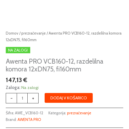
Awenta
Domov
/
prezračevanje
/ Awenta PRO VCB160-12, razdelilna komora
PRO
12xDN75, fi160mm
VCB160-
NA ZALOGI
12,
razdelilna
Awenta PRO VCB160-12, razdelilna
komora
komora 12xDN75, fi160mm
12xDN75,
147,13
€
fi160mm
količina
Zaloga:
Na zalogi
-
+
DODAJ V KOŠARICO
Šifra:
AWE_VCB160-12
Kategorija:
prezračevanje
Brand:
AWENTA PRO