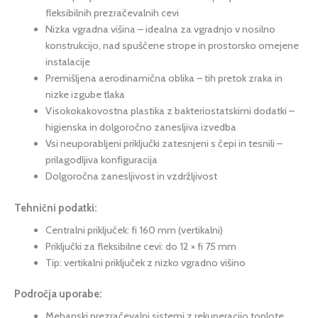
fleksibilnih prezračevalnih cevi
Nizka vgradna višina – idealna za vgradnjo v nosilno
konstrukcijo, nad spuščene strope in prostorsko omejene
instalacije
Premišljena aerodinamična oblika – tih pretok zraka in
nizke izgube tlaka
Visokokakovostna plastika z bakteriostatskimi dodatki –
higienska in dolgoročno zanesljiva izvedba
Vsi neuporabljeni priključki zatesnjeni s čepi in tesnili –
prilagodljiva konfiguracija
Dolgoročna zanesljivost in vzdržljivost
Tehnični podatki:
Centralni priključek: fi 160 mm (vertikalni)
Priključki za fleksibilne cevi: do 12 × fi 75 mm
Tip: vertikalni priključek z nizko vgradno višino
Področja uporabe:
Mehanski prezračevalni sistemi z rekuperacijo toplote