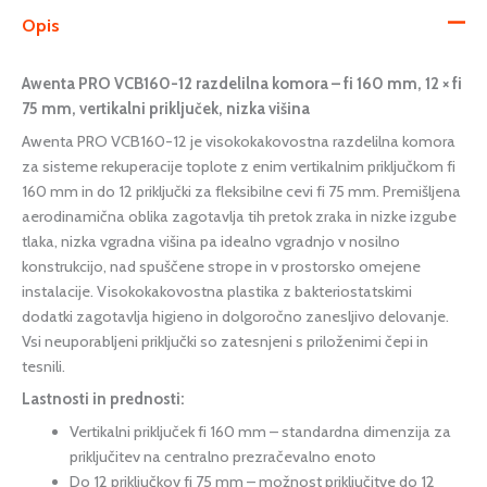
Opis
Awenta PRO VCB160-12 razdelilna komora – fi 160 mm, 12 × fi
75 mm, vertikalni priključek, nizka višina
Awenta PRO VCB160-12 je visokokakovostna razdelilna komora
za sisteme rekuperacije toplote z enim vertikalnim priključkom fi
160 mm in do 12 priključki za fleksibilne cevi fi 75 mm. Premišljena
aerodinamična oblika zagotavlja tih pretok zraka in nizke izgube
tlaka, nizka vgradna višina pa idealno vgradnjo v nosilno
konstrukcijo, nad spuščene strope in v prostorsko omejene
instalacije. Visokokakovostna plastika z bakteriostatskimi
dodatki zagotavlja higieno in dolgoročno zanesljivo delovanje.
Vsi neuporabljeni priključki so zatesnjeni s priloženimi čepi in
tesnili.
Lastnosti in prednosti:
Vertikalni priključek fi 160 mm – standardna dimenzija za
priključitev na centralno prezračevalno enoto
Do 12 priključkov fi 75 mm – možnost priključitve do 12