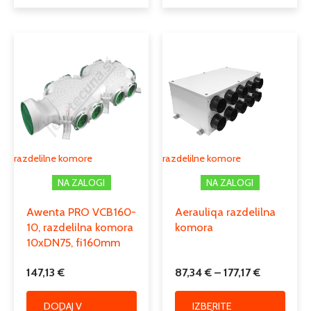
Cenovni
Ta
razpon:
izdele
od
ima
87,34 €
več
do
različi
177,17 €
Možno
lahko
izber
razdelilne komore
razdelilne komore
na
NA ZALOGI
NA ZALOGI
strani
izdelk
Awenta PRO VCB160-
Aerauliqa razdelilna
10, razdelilna komora
komora
10xDN75, fi160mm
147,13
€
87,34
€
–
177,17
€
DODAJ V
IZBERITE