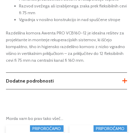
Razvod svežega ali izrabljenega zraka prek fleksibilnih cevi
fi 75 mm
Vgradnja v nosilno konstrukcijo in nad spuščene strope
Razdelilna komora Awenta PRO VCB160-12 je idealna rešitev za
projektante in monterje rekuperacijskih sistemov, ki iščejo
kompaktno, tiho in higiensko razdelilno komoro z nizko vgradno
višino in vertikalnim priključkom – za priključitev do 12 fleksibilnih
cevi fi 75 mm na centralni kanal fi 160 mm.
Dodatne podrobnosti
Teža
3,38 kg
Tip
razdelilec za prezračevanje
Morda vam bo prav tako všeč…
Podkategorija1
rekuperacija
Cenovni
Ta
PRIPOROČAMO
PRIPOROČAMO