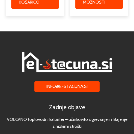
KOŠARICO
MOŽNOSTI
INFO@E-STACUNA.SI
Zadnje objave
VOLCANO toplovodni kalorifer – učinkovito ogrevanje in hlajenje
z nizkimi stroški