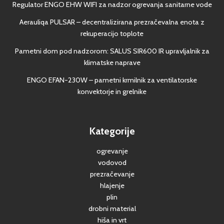
Regulator ENGO EHW WIFI za nadzor ogrevanja sanitarne vode
Aerauliqa PULSAR – decentralizirana prezračevalna enota z
rekuperacijo toplote
Pametni dom pod nadzorom: SALUS SIR600 IR upravljalnik za
klimatske naprave
ENGO EFAN-230W – pametni krmilnik za ventilatorske
konvektorje in grelnike
Kategorije
ogrevanje
vodovod
prezračevanje
hlajenje
plin
drobni material
hiša in vrt