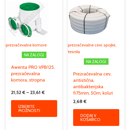
razpon:
Podkategorija2
razdelilne komore
izdelek
od
ima
21,52 €
več
do
različic.
23,61 €
Možnosti
lahko
izberete
prezračevalne komore
prezračevalne cevi, spojke,
na
tesnila
NA ZALOGI
strani
NA ZALOGI
izdelka
Awenta PRO VPB125,
prezračevalna
Prezračevalna cev,
komora, stropna
antistična,
antibakterijska
21,52
€
–
23,61
€
fi75mm, 50m, kolut
2,68
€
IZBERITE
MOŽNOSTI
DODAJ V
KOŠARICO