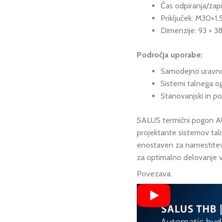
Čas odpiranja/zap
Priključek: M30×1,
Dimenzije: 93 × 3
Področja uporabe:
Samodejno uravnot
Sistemi talnega og
Stanovanjski in po
SALUS termični pogon AU
projektante sistemov taln
enostaven za namestitev
za optimalno delovanje 
Povezava: