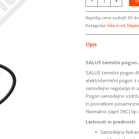
-
+
D
Najnižja cena zadnjih 30 dn
Kategorije:
hiša in vrt
,
hlajen
Opis
SALUS termični pogon 
SALUS termični pogon 
elektrotermični pogon z
samodejno regulacijo in 
Pogon samodejno vzdržu
in povratkom posamezne 
Normalno zaprt (NC) tip 
Lastnosti in prednosti:
Samodejno hidravl