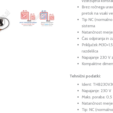
vzdržujeta konst
Brez ročnega urav
pretok na vsaki vej
Tip NC (normalno z
sistema
Natančnost merjenj
Čas odpiranja in 
Priključek M30×1,
razdelilca
Napajanje 230 V z
Kompaktne dimenzi
Tehnični podatki:
Ident: THB230V3
Napajanje: 230 V
Maks. poraba: 0,
Natančnost merjen
Tip: NC (normalno