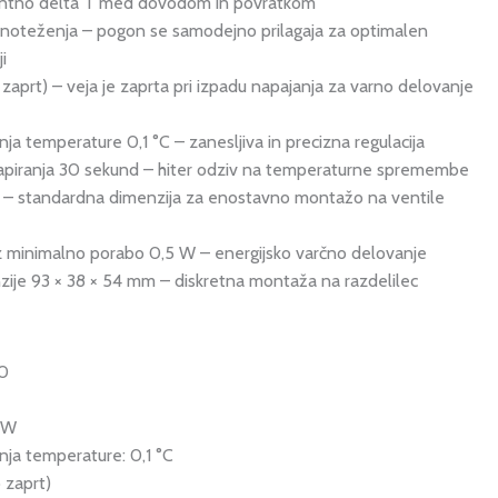
antno delta T med dovodom in povratkom
noteženja – pogon se samodejno prilagaja za optimalen
i
aprt) – veja je zaprta pri izpadu napajanja za varno delovanje
a temperature 0,1 °C – zanesljiva in precizna regulacija
zapiranja 30 sekund – hiter odziv na temperaturne spremembe
5 – standardna dimenzija za enostavno montažo na ventile
 minimalno porabo 0,5 W – energijsko varčno delovanje
je 93 × 38 × 54 mm – diskretna montaža na razdelilec
0
5 W
ja temperature: 0,1 °C
 zaprt)