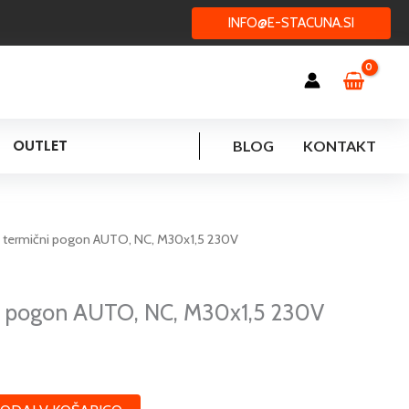
INFO@E-STACUNA.SI
OUTLET
BLOG
KONTAKT
renutna
 termični pogon AUTO, NC, M30x1,5 230V
ena
e:
0,73 €.
 pogon AUTO, NC, M30x1,5 230V