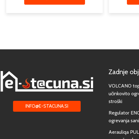
Zadnje ob
VOLCANO toplo
učinkovito ogr
stroški
INFO@E-STACUNA.SI
Regulator EN
ogrevanja san
Aerauliqa PUL