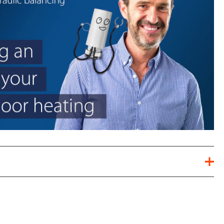
elektro termični pogon
inštalacijski material