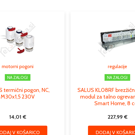
Podkategorija2
Podkategorija3
motorni pogoni
regulacije
NA ZALOGI
NA ZALOGI
 termični pogon, NC,
SALUS KL08RF brezžični 
M30x1,5 230V
modul za talno ogrevanj
Smart Home, 8 c
14,01
€
227,99
€
ODAJ V KOŠARICO
DODAJ V KOŠARI