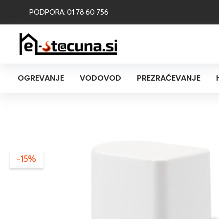
Skip
PODPORA: 01 78 60 756
to
content
OGREVANJE
VODOVOD
PREZRAČEVANJE
-15%