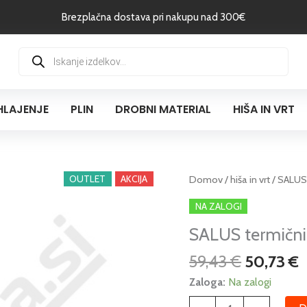
Brezplačna dostava pri nakupu nad 300€
Products
search
HLAJENJE
PLIN
DROBNI MATERIAL
HIŠA IN VRT
Izvirna
T
OUTLET
AKCIJA
SALUS
Domov
/
hiša in vrt
/ SALUS
cena
c
termični
NA ZALOGI
je
j
pogon
bila:
5
SALUS termični
AUTO,
59,43 €.
NC,
59,43
€
50,73
€
M30x1,5
230V
Zaloga:
Na zalogi
količina