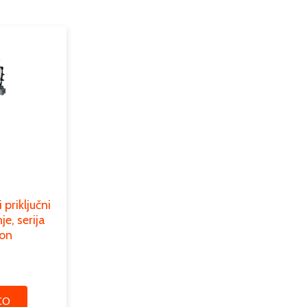
motorni pogoni
motorni pogoni za talno ogrevanje
priključni
e, serija
on
CO