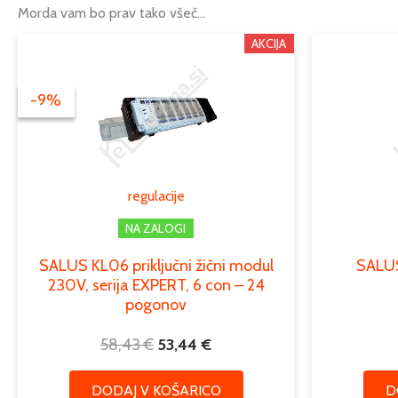
Morda vam bo prav tako všeč…
Izvirna
Trenutna
AKCIJA
cena
cena
je
je:
-9%
-9%
bila:
53,44 €.
58,43 €.
regulacije
NA ZALOGI
SALUS KL06 priključni žični modul
SALUS
230V, serija EXPERT, 6 con – 24
pogonov
58,43
€
53,44
€
DODAJ V KOŠARICO
D