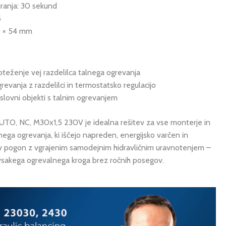
iranja: 30 sekund
5
8 × 54 mm
eženje vej razdelilca talnega ogrevanja
revanja z razdelilci in termostatsko regulacijo
slovni objekti s talnim ogrevanjem
TO, NC, M30x1,5 230V je idealna rešitev za vse monterje in
ega ogrevanja, ki iščejo napreden, energijsko varčen in
 pogon z vgrajenim samodejnim hidravličnim uravnotenjem –
vsakega ogrevalnega kroga brez ročnih posegov.