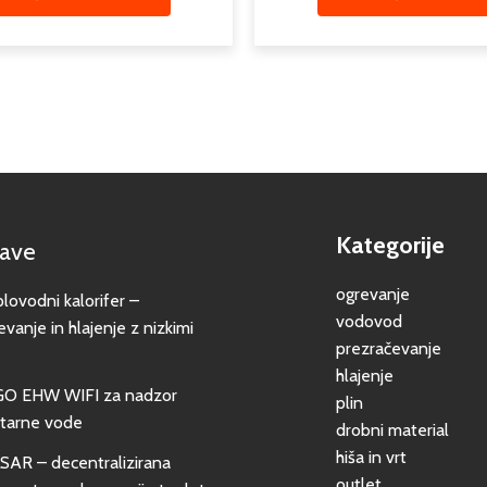
Kategorije
jave
ogrevanje
vodni kalorifer –
vodovod
evanje in hlajenje z nizkimi
prezračevanje
hlajenje
GO EHW WIFI za nadzor
plin
itarne vode
drobni material
hiša in vrt
SAR – decentralizirana
outlet