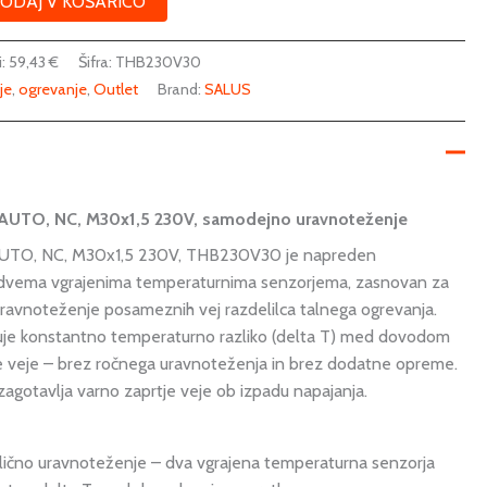
ODAJ V KOŠARICO
i:
59,43
€
Šifra:
THB230V30
je
,
ogrevanje
,
Outlet
Brand:
SALUS
AUTO, NC, M30x1,5 230V, samodejno uravnoteženje
AUTO, NC, M30x1,5 230V, THB230V30 je napreden
 dvema vgrajenima temperaturnima senzorjema, zasnovan za
uravnoteženje posameznih vej razdelilca talnega ogrevanja.
je konstantno temperaturno razliko (delta T) med dovodom
veje – brez ročnega uravnoteženja in brez dodatne opreme.
zagotavlja varno zaprtje veje ob izpadu napajanja.
ično uravnoteženje – dva vgrajena temperaturna senzorja