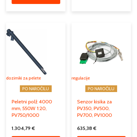
dozirniki za pelete
regulacije
PO NAROČILU
PO NAROČILU
Peletni polž 4000
Senzor kisika za
mm, 550W 1:20,
PV350, PV500,
PV750/1000
PV700, PV1000
1.304,79
€
635,38
€