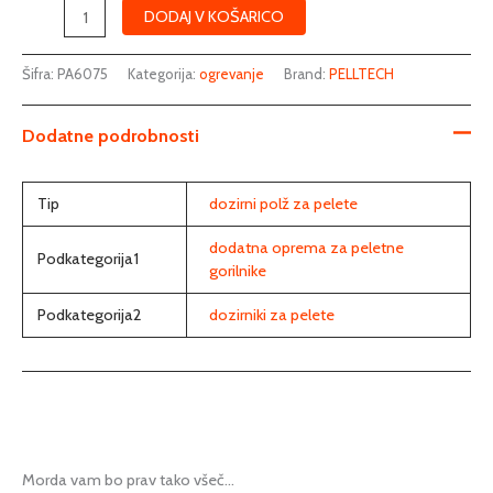
DODAJ V KOŠARICO
Šifra:
PA6075
Kategorija:
ogrevanje
Brand:
PELLTECH
Dodatne podrobnosti
Tip
dozirni polž za pelete
dodatna oprema za peletne
Podkategorija1
gorilnike
Podkategorija2
dozirniki za pelete
Morda vam bo prav tako všeč…