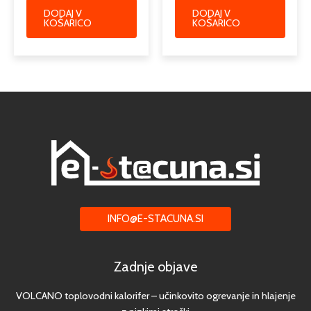
DODAJ V
DODAJ V
KOŠARICO
KOŠARICO
INFO@E-STACUNA.SI
Zadnje objave
VOLCANO toplovodni kalorifer – učinkovito ogrevanje in hlajenje