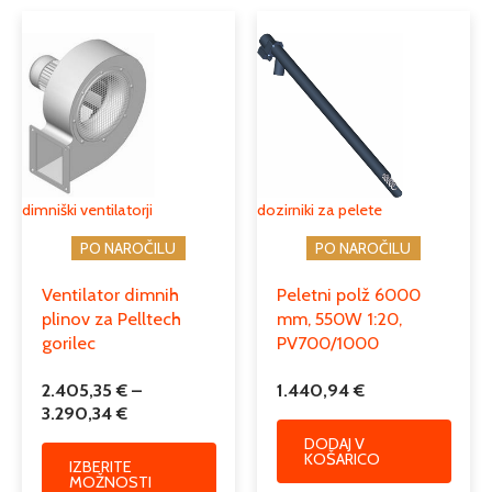
Cenovni
Ta
razpon:
izdelek
od
ima
2.405,35 €
več
do
različic.
3.290,34 €
Možnosti
lahko
izberete
dimniški ventilatorji
dozirniki za pelete
na
PO NAROČILU
PO NAROČILU
strani
izdelka
Ventilator dimnih
Peletni polž 6000
plinov za Pelltech
mm, 550W 1:20,
gorilec
PV700/1000
2.405,35
€
–
1.440,94
€
3.290,34
€
DODAJ V
KOŠARICO
IZBERITE
MOŽNOSTI