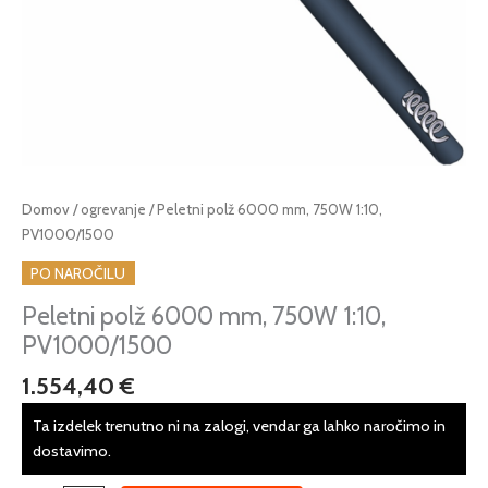
Peletni
Domov
/
ogrevanje
/ Peletni polž 6000 mm, 750W 1:10,
polž
PV1000/1500
6000
PO NAROČILU
mm,
750W
Peletni polž 6000 mm, 750W 1:10,
1:10,
PV1000/1500
PV1000/1500
1.554,40
€
količina
Ta izdelek trenutno ni na zalogi, vendar ga lahko naročimo in
dostavimo.