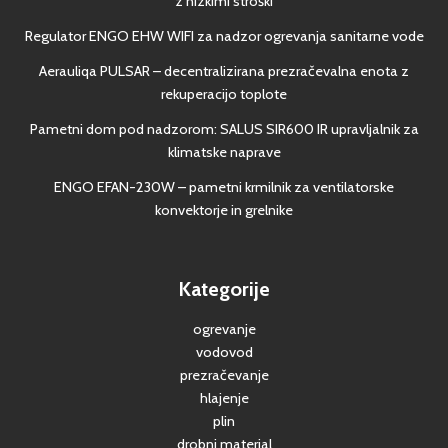
z nizkimi stroški
Regulator ENGO EHW WIFI za nadzor ogrevanja sanitarne vode
Aerauliqa PULSAR – decentralizirana prezračevalna enota z
rekuperacijo toplote
Pametni dom pod nadzorom: SALUS SIR600 IR upravljalnik za
klimatske naprave
ENGO EFAN-230W – pametni krmilnik za ventilatorske
konvektorje in grelnike
Kategorije
ogrevanje
vodovod
prezračevanje
hlajenje
plin
drobni material