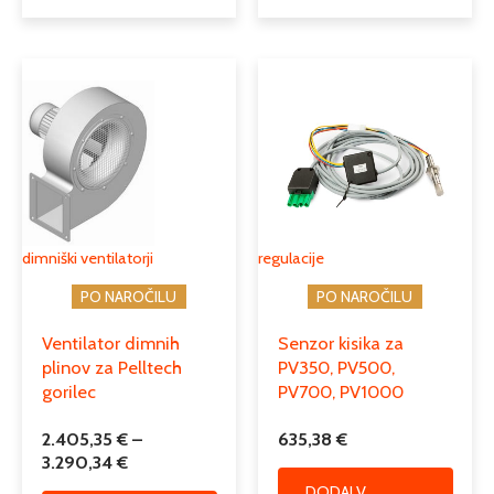
Cenovni
Ta
razpon:
izdelek
od
ima
2.405,35 €
več
do
različic.
3.290,34 €
Možnosti
lahko
izberete
dimniški ventilatorji
regulacije
na
PO NAROČILU
PO NAROČILU
strani
izdelka
Ventilator dimnih
Senzor kisika za
plinov za Pelltech
PV350, PV500,
gorilec
PV700, PV1000
2.405,35
€
–
635,38
€
3.290,34
€
DODAJ V