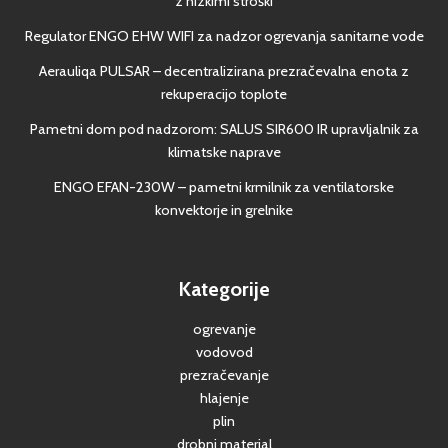
z nizkimi stroški
Regulator ENGO EHW WIFI za nadzor ogrevanja sanitarne vode
Aerauliqa PULSAR – decentralizirana prezračevalna enota z
rekuperacijo toplote
Pametni dom pod nadzorom: SALUS SIR600 IR upravljalnik za
klimatske naprave
ENGO EFAN-230W – pametni krmilnik za ventilatorske
konvektorje in grelnike
Kategorije
ogrevanje
vodovod
prezračevanje
hlajenje
plin
drobni material