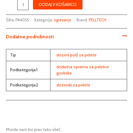
DODAJ V KOŠARICO
Šifra:
PA4055
Kategorija:
ogrevanje
Brand:
PELLTECH
Dodatne podrobnosti
Tip
dozirni polž za pelete
dodatna oprema za peletne
Podkategorija1
gorilnike
Podkategorija2
dozirniki za pelete
Morda vam bo prav tako všeč…