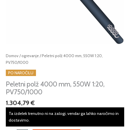
Peletni
Domov
/
ogrevanje
/ Peletni polž 4000 mm, 550W 1:20,
polž
PV750/1000
4000
PO NAROČILU
mm,
550W
Peletni polž 4000 mm, 550W 1:20,
1:20,
PV750/1000
PV750/1000
1.304,79
€
količina
Ta izdelek trenutno ni na zalogi, vendar ga lahko naročimo in
dostavimo.