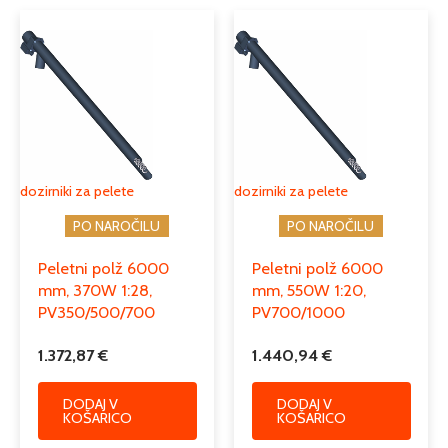
dozirniki za pelete
dozirniki za pelete
PO NAROČILU
PO NAROČILU
Peletni polž 6000
Peletni polž 6000
mm, 370W 1:28,
mm, 550W 1:20,
PV350/500/700
PV700/1000
1.372,87
€
1.440,94
€
DODAJ V
DODAJ V
KOŠARICO
KOŠARICO