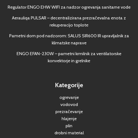
Regulator ENGO EHW WIFI za nadzor ogrevanja sanitarne vode
Aerauliqa PULSAR – decentralizirana prezračevalna enota z
rekuperacijo toplote
Pametni dom pod nadzorom: SALUS SIR600 IR upravljalnik za
klimatske naprave
ENGO EFAN-230W – pametni krmilnik za ventilatorske
konvektorje in grelnike
Kategorije
ogrevanje
vodovod
prezračevanje
hlajenje
plin
drobni material