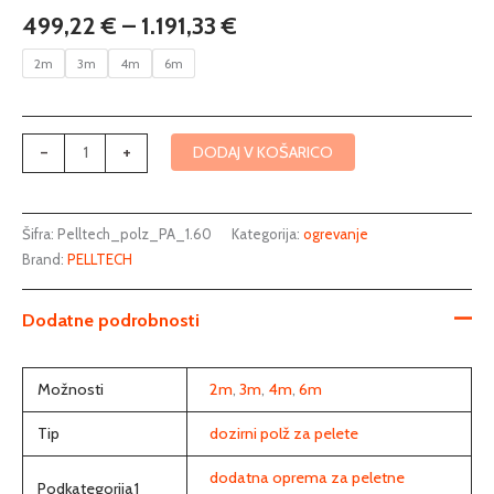
do
PV180,
499,22
€
–
1.191,33
€
1.191,33 €
PV250
količina
2m
3m
4m
6m
-
+
DODAJ V KOŠARICO
Šifra:
Pelltech_polz_PA_1.60
Kategorija:
ogrevanje
Brand:
PELLTECH
Dodatne podrobnosti
Možnosti
2m
,
3m
,
4m
,
6m
Tip
dozirni polž za pelete
dodatna oprema za peletne
Podkategorija1