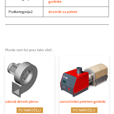
gorilnike
Podkategorija2
dozirniki za pelete
Morda vam bo prav tako všeč…
odvodi dimnih plinov
samočistilni peleteni gorilniki
PO NAROČILU
PO NAROČILU