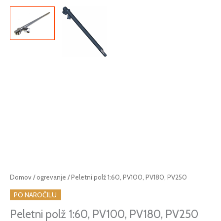
Cenovni
Peletni
Domov
/
ogrevanje
/ Peletni polž 1:60, PV100, PV180, PV250
razpon:
polž
PO NAROČILU
od
1:60,
499,22 €
PV100,
Peletni polž 1:60, PV100, PV180, PV250