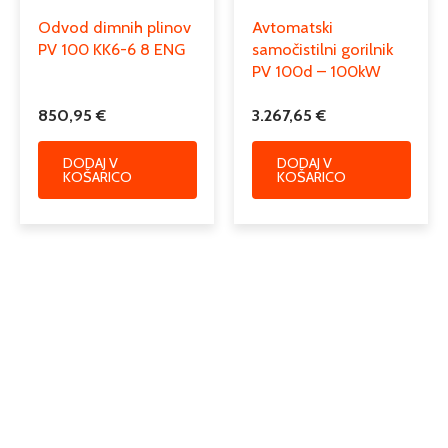
Odvod dimnih plinov
Avtomatski
PV 100 KK6-6 8 ENG
samočistilni gorilnik
PV 100d – 100kW
850,95
€
3.267,65
€
DODAJ V
DODAJ V
KOŠARICO
KOŠARICO