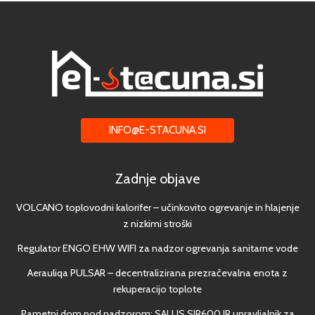
INFO@E-STACUNA.SI
Zadnje objave
VOLCANO toplovodni kalorifer – učinkovito ogrevanje in hlajenje
z nizkimi stroški
Regulator ENGO EHW WIFI za nadzor ogrevanja sanitarne vode
Aerauliqa PULSAR – decentralizirana prezračevalna enota z
rekuperacijo toplote
Pametni dom pod nadzorom: SALUS SIR600 IR upravljalnik za