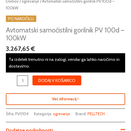
Avtomatski
Domov
/
ogrevanje
/ Avtomatski samočistilni gorilnik PV 100d –
samočistilni
100kW
gorilnik
PO NAROČILU
PV
100d
Avtomatski samočistilni gorilnik PV 100d –
-
100kW
100kW
3.267,65
€
količina
Ta izdelek trenutno ni na zalogi, vendar ga lahko naročimo in
dostavimo.
DODAJ V KOŠARICO
Več informacij
↗
Šifra:
PV0104
Kategorija:
ogrevanje
Brand:
PELLTECH
Dodatne podrobnosti