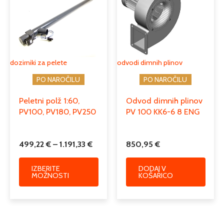
499,22 €
več
do
različic.
1.191,33 €
Možnosti
lahko
izberete
dozirniki za pelete
odvodi dimnih plinov
na
PO NAROČILU
PO NAROČILU
strani
izdelka
Peletni polž 1:60,
Odvod dimnih plinov
PV100, PV180, PV250
PV 100 KK6-6 8 ENG
499,22
€
–
1.191,33
€
850,95
€
IZBERITE
DODAJ V
MOŽNOSTI
KOŠARICO