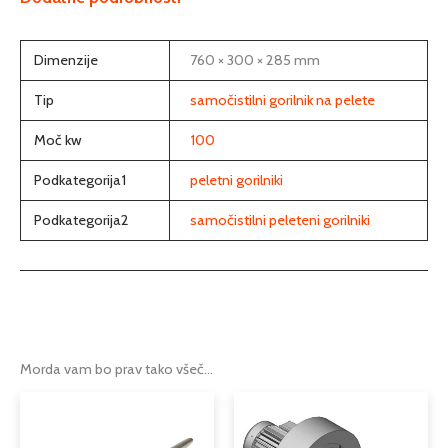
Dimenzije
760 × 300 × 285 mm
Tip
samočistilni gorilnik na pelete
Moč kw
100
Podkategorija1
peletni gorilniki
Podkategorija2
samočistilni peleteni gorilniki
Morda vam bo prav tako všeč…
Cenovni
Ta
razpon:
izdelek
od
ima