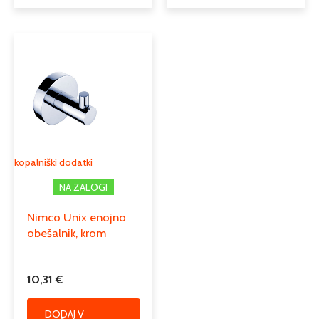
kopalniški dodatki
NA ZALOGI
Nimco Unix enojno
obešalnik, krom
10,31
€
DODAJ V