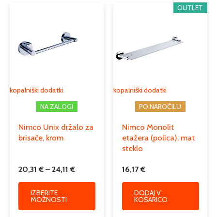
Cenovni
Ta
OUTLET
razpon:
Podkategorija2
kopalniški dodatki
izdelek
od
ima
20,31 €
Podkategorija3
police
več
do
različic.
24,11 €
Možnosti
lahko
izberete
kopalniški dodatki
kopalniški dodatki
na
NA ZALOGI
PO NAROČILU
strani
izdelka
Nimco Unix držalo za
Nimco Monolit
brisače, krom
etažera (polica), mat
steklo
20,31
€
–
24,11
€
16,17
€
IZBERITE
DODAJ V
MOŽNOSTI
KOŠARICO