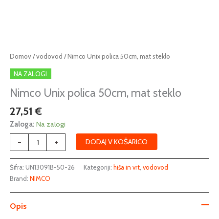
Nimco
Domov
/
vodovod
/ Nimco Unix polica 50cm, mat steklo
Unix
NA ZALOGI
polica
50cm,
Nimco Unix polica 50cm, mat steklo
mat
27,51
€
steklo
količina
Zaloga:
Na zalogi
-
+
DODAJ V KOŠARICO
Šifra:
UN13091B-50-26
Kategoriji:
hiša in vrt
,
vodovod
Brand:
NIMCO
Opis