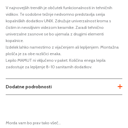
V najnovejših trendih je občutek funkcionalnosti in tehničnih
vidikov. Te sodobne težnje nedvomno predstavlja serija
kopalniških dodatkov UNIX. Združuje univerzalnost kroma s
čistim in nevsiljivim videzom keramike. Zaradi tehnično
univerzalne zasnove se bo ujemala z drugimi elementi
kopalnice.
Izdelek lahko namestimo z vijačenjem ali lepljenjem. Montažna
plošča je za obe različici enaka.
Lepilo MAMUT ni vključeno v paket. Količina enega lepila
zadostuje za lepljenje 8-10 sanitarnih dodatkov.
Dodatne podrobnosti
Tip
polica
Serija
serija Unix
Morda vam bo prav tako všeč…
Podkategorija1
kopalnica