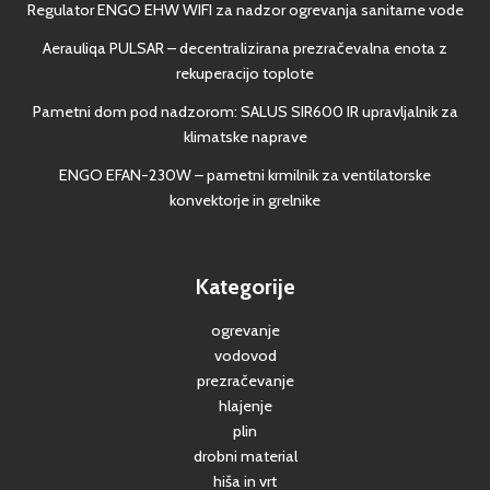
Regulator ENGO EHW WIFI za nadzor ogrevanja sanitarne vode
Aerauliqa PULSAR – decentralizirana prezračevalna enota z
rekuperacijo toplote
Pametni dom pod nadzorom: SALUS SIR600 IR upravljalnik za
klimatske naprave
ENGO EFAN-230W – pametni krmilnik za ventilatorske
konvektorje in grelnike
Kategorije
ogrevanje
vodovod
prezračevanje
hlajenje
plin
drobni material
hiša in vrt