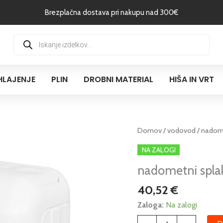
Brezplačna dostava pri nakupu nad 300€
Products
search
HLAJENJE
PLIN
DROBNI MATERIAL
HIŠA IN VRT
nadometni
Domov
/
vodovod
/ nadome
splakovalnik
NA ZALOGI
LAGUNA
nadometni spla
bela
-
40,52
€
NV,
VV
Zaloga:
Na zalogi
količina