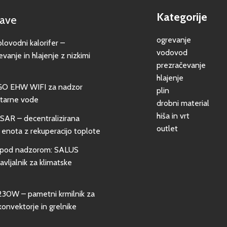
Kategorije
jave
ogrevanje
vodni kalorifer –
vodovod
evanje in hlajenje z nizkimi
prezračevanje
hlajenje
GO EHW WIFI za nadzor
plin
itarne vode
drobni material
hiša in vrt
SAR – decentralizirana
outlet
 enota z rekuperacijo toplote
pod nadzorom: SALUS
vljalnik za klimatske
0W – pametni krmilnik za
konvektorje in grelnike