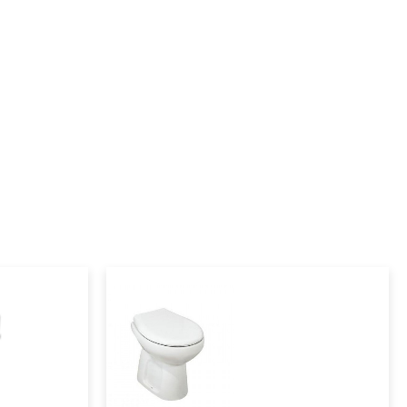
kopalnica
sanitarna tehnika
nadometni splakovalniki