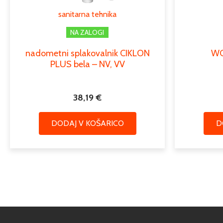
sanitarna tehnika
NA ZALOGI
nadometni splakovalnik CIKLON
WC 
PLUS bela – NV, VV
38,19
€
DODAJ V KOŠARICO
D