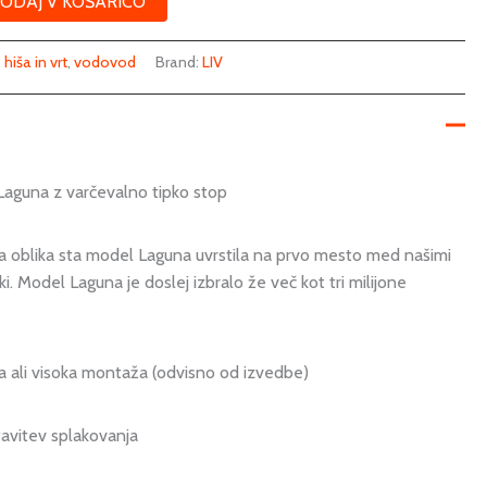
ODAJ V KOŠARICO
:
hiša in vrt
,
vodovod
Brand:
LIV
Laguna z varčevalno tipko stop
a oblika sta model Laguna uvrstila na prvo mesto med našimi
. Model Laguna je doslej izbralo že več kot tri milijone
 ali visoka montaža (odvisno od izvedbe)
tavitev splakovanja