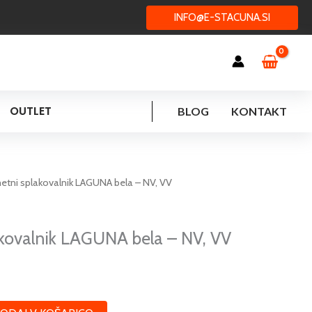
INFO@E-STACUNA.SI
OUTLET
BLOG
KONTAKT
tni splakovalnik LAGUNA bela – NV, VV
kovalnik LAGUNA bela – NV, VV