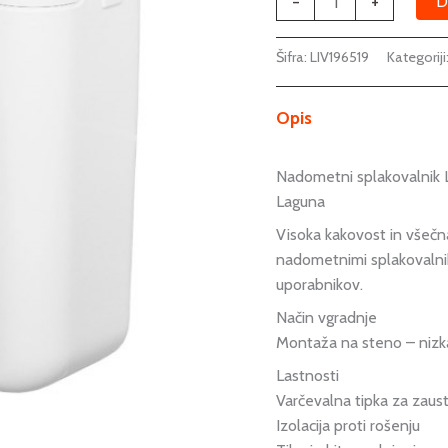
-
+
D
Šifra:
LIV196519
Kategoriji
Opis
Nadometni splakovalnik 
Laguna
Visoka kakovost in všečn
nadometnimi splakovalniki
uporabnikov.
Način vgradnje
Montaža na steno – nizka
Lastnosti
Varčevalna tipka za zaus
Izolacija proti rošenju