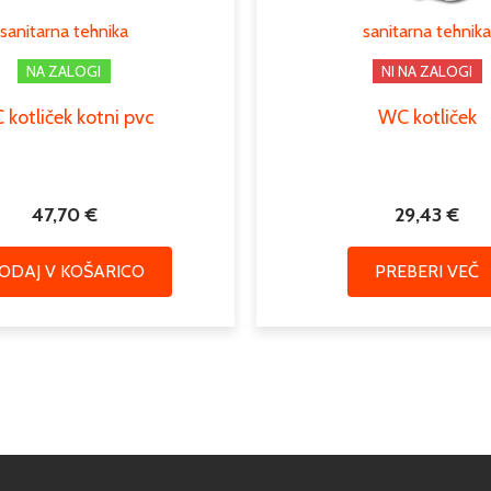
sanitarna tehnika
sanitarna tehnika
NA ZALOGI
NI NA ZALOGI
kotliček kotni pvc
WC kotliček
47,70
€
29,43
€
ODAJ V KOŠARICO
PREBERI VEČ