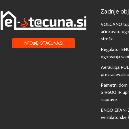
Zadnje ob
VOLCANO toplo
učinkovito ogr
stroški
INFO@E-STACUNA.SI
Regulator EN
ogrevanja san
Aerauliqa PUL
prezračevalna
Pametni dom 
SIR600 IR upra
naprave
ENGO EFAN-23
ventilatorske 