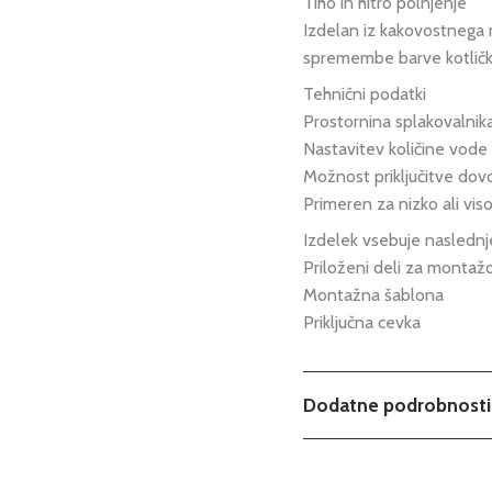
Tiho in hitro polnjenje
Izdelan iz kakovostnega
spremembe barve kotlič
Tehnični podatki
Prostornina splakovalnika:
Nastavitev količine vode m
Možnost priključitve dovo
Primeren za nizko ali vi
Izdelek vsebuje naslednj
Priloženi deli za montaž
Montažna šablona
Priključna cevka
Dodatne podrobnosti
Tip