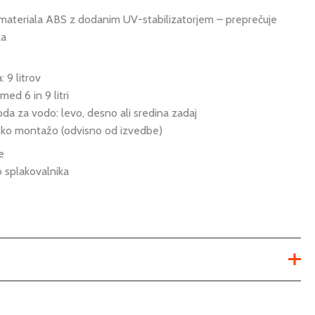
 materiala ABS z dodanim UV-stabilizatorjem – preprečuje
ka
 9 litrov
ed 6 in 9 litri
da za vodo: levo, desno ali sredina zadaj
soko montažo (odvisno od izvedbe)
e
o splakovalnika
nadometni wc kotliček