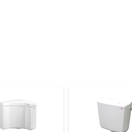
Podkategorija1
Podkategorija2
Podkategorija3