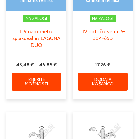
sanitarna tehnika
sanitarna tehnika
strani
izdelka
NA ZALOGI
NA ZALOGI
LIV nadometni
LIV odtočni ventil 5-
splakovalnik LAGUNA
384-650
DUO
45,48
€
–
46,85
€
17,26
€
IZBERITE
DODAJ V
MOŽNOSTI
KOŠARICO