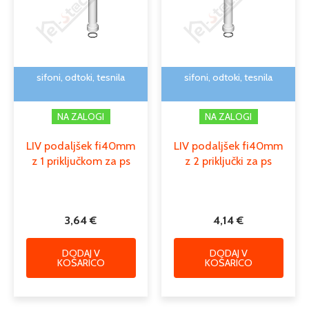
sifoni, odtoki, tesnila
sifoni, odtoki, tesnila
NA ZALOGI
NA ZALOGI
LIV podaljšek fi40mm
LIV podaljšek fi40mm
z 1 priključkom za ps
z 2 priključki za ps
3,64
€
4,14
€
DODAJ V
DODAJ V
KOŠARICO
KOŠARICO