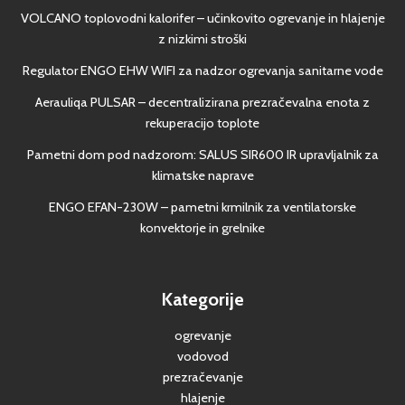
VOLCANO toplovodni kalorifer – učinkovito ogrevanje in hlajenje
z nizkimi stroški
Regulator ENGO EHW WIFI za nadzor ogrevanja sanitarne vode
Aerauliqa PULSAR – decentralizirana prezračevalna enota z
rekuperacijo toplote
Pametni dom pod nadzorom: SALUS SIR600 IR upravljalnik za
klimatske naprave
ENGO EFAN-230W – pametni krmilnik za ventilatorske
konvektorje in grelnike
Kategorije
ogrevanje
vodovod
prezračevanje
hlajenje