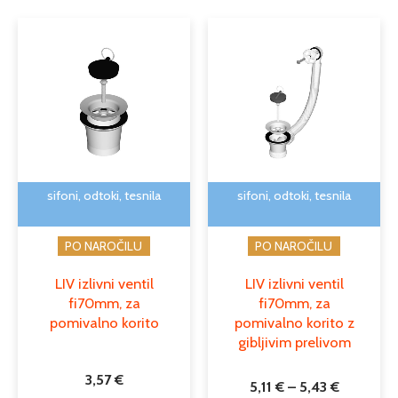
Cenovni
Ta
razpon:
izdele
od
ima
5,11 €
več
do
različi
5,43 €
Možno
lahko
izber
na
sifoni, odtoki, tesnila
sifoni, odtoki, tesnila
strani
izdelk
PO NAROČILU
PO NAROČILU
LIV izlivni ventil
LIV izlivni ventil
fi70mm, za
fi70mm, za
pomivalno korito
pomivalno korito z
gibljivim prelivom
3,57
€
5,11
€
–
5,43
€