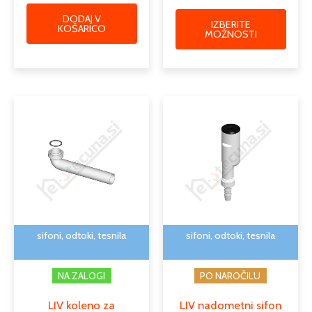
DODAJ V
IZBERITE
KOŠARICO
MOŽNOSTI
sifoni, odtoki, tesnila
sifoni, odtoki, tesnila
NA ZALOGI
PO NAROČILU
LIV koleno za
LIV nadometni sifon