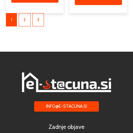
1
2
3
INFO@E-STACUNA.SI
Zadnje objave