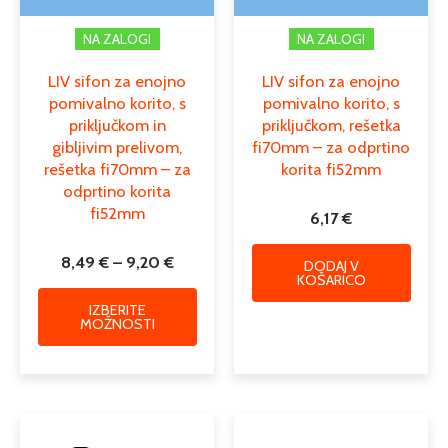
izdelka
NA ZALOGI
NA ZALOGI
LIV sifon za enojno
LIV sifon za enojno
pomivalno korito, s
pomivalno korito, s
priključkom in
priključkom, rešetka
gibljivim prelivom,
fi70mm – za odprtino
rešetka fi70mm – za
korita fi52mm
odprtino korita
fi52mm
6,17
€
8,49
€
–
9,20
€
DODAJ V
KOŠARICO
IZBERITE
MOŽNOSTI
Cenovni
Ta
razpon:
izdelek