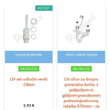
Cenovni
Ta
OUTLET
razpon:
izdele
od
ima
12,21 €
več
do
različi
14,19 €
Možno
lahko
izber
na
sanitarna tehnika
sifoni, odtoki, tesnila
strani
izdelk
NA ZALOGI
NA ZALOGI
LIV set odtočni ventil
LIV sifon za dvojno
Ciklon
pomivalno korito, s
priključkom in
gibljivim pravokotnim
prelivom/prelivoma,
5,93
€
rešetka fi70mm – za