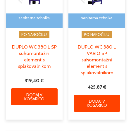
sanitarna tehnika
sanitarna tehnika
PO NAROČILU
PO NAROČILU
DUPLO WC 380 L SP
DUPLO WC 380 L
suhomontažni
VARIO SP
element s
suhomontažni
splakovalnikom
element s
splakovalnikom
319,40
€
425,87
€
DODAJ V
KOŠARICO
DODAJ V
KOŠARICO