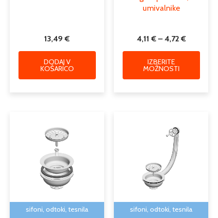
umivalnike
13,49
€
4,11
€
–
4,72
€
DODAJ V
IZBERITE
KOŠARICO
MOŽNOSTI
Cenovn
Ta
razpon
izdele
od
ima
14,57 €
več
do
različi
15,08 €
Možno
lahko
izber
na
sifoni, odtoki, tesnila
sifoni, odtoki, tesnila
strani