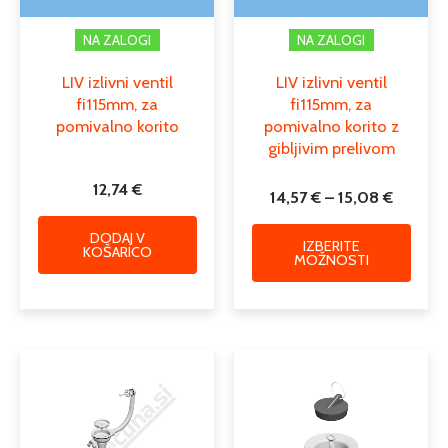
izdelk
NA ZALOGI
NA ZALOGI
LIV izlivni ventil
LIV izlivni ventil
fi115mm, za
fi115mm, za
pomivalno korito
pomivalno korito z
gibljivim prelivom
12,74
€
14,57
€
–
15,08
€
DODAJ V
IZBERITE
KOŠARICO
MOŽNOSTI
Cenovni
Ta
razpon:
izdelek
od
ima
18,39 €
več
do