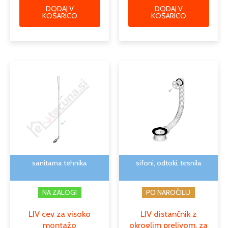
DODAJ V
DODAJ V
KOŠARICO
KOŠARICO
Cenovni
Ta
razpon:
izdele
od
ima
4,11 €
več
do
različi
4,72 €
Možno
lahko
izber
na
sanitarna tehnika
sifoni, odtoki, tesnila
strani
izdelk
NA ZALOGI
PO NAROČILU
LIV cev za visoko
LIV distančnik z
montažo
okroglim prelivom, za