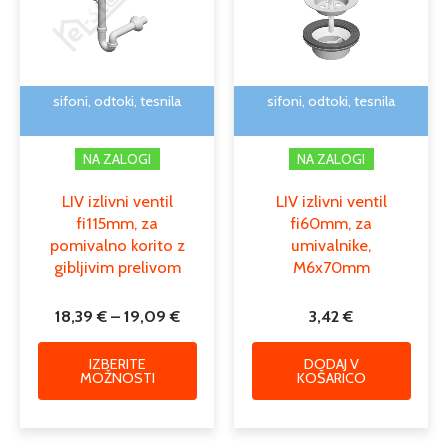
različic.
19,09 €
Možnosti
lahko
izberete
na
sifoni, odtoki, tesnila
sifoni, odtoki, tesnila
strani
izdelka
NA ZALOGI
NA ZALOGI
LIV izlivni ventil
LIV izlivni ventil
fi115mm, za
fi60mm, za
pomivalno korito z
umivalnike,
gibljivim prelivom
M6x70mm
18,39
€
–
19,09
€
3,42
€
IZBERITE
DODAJ V
MOŽNOSTI
KOŠARICO