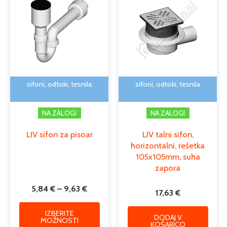
od
ima
5,84 €
več
do
različic.
9,63 €
Možnosti
lahko
izberete
na
sifoni, odtoki, tesnila
sifoni, odtoki, tesnila
strani
izdelka
NA ZALOGI
NA ZALOGI
LIV sifon za pisoar
LIV talni sifon,
horizontalni, rešetka
105x105mm, suha
zapora
5,84
€
–
9,63
€
17,63
€
IZBERITE
DODAJ V
MOŽNOSTI
KOŠARICO