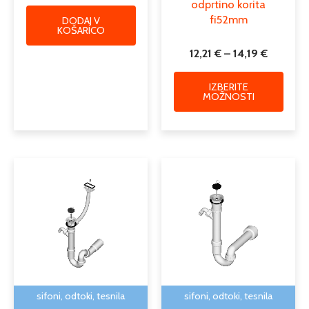
odprtino korita
fi52mm
DODAJ V
KOŠARICO
12,21
€
–
14,19
€
IZBERITE
MOŽNOSTI
Cenovni
Ta
razpon:
izdelek
od
ima
8,49 €
več
do
različic.
9,20 €
Možnosti
lahko
izberete
na
sifoni, odtoki, tesnila
sifoni, odtoki, tesnila
strani