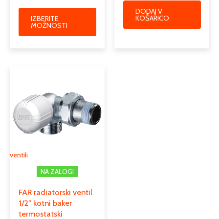
DODAJ V
KOŠARICO
IZBERITE
MOŽNOSTI
Ta
izdelek
ima
več
različic.
Možnosti
lahko
izberete
ventili
na
NA ZALOGI
strani
izdelka
FAR radiatorski ventil
1/2″ kotni baker
termostatski