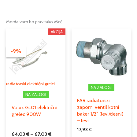
Dimenzije
Ni na voljo
450mm
,
500mm
,
600mm
,
Možnosti
750mm
Morda vam bo prav tako všeč…
Cenovni
Ta
AKCIJA
Tip
kopalniški radiator
razpon:
izdelek
od
Moč w
1213
,
772
,
848
,
996
ima
64,03 €
-9%
-9%
več
do
Cevni priključek
1/2
različic.
67,03 €
Možnosti
Podkategorija1
radiatorji
lahko
izberete
Podkategorija2
jekleni cevni radiatorji
radiatorski električni grelci
NA ZALOGI
na
NA ZALOGI
strani
FAR radiatorski
izdelka
zaporni ventil kotni
Volux GL01 električni
baker 1/2″ (levi/desni)
grelec 900W
– levi
17,93
€
64,03
€
–
67,03
€