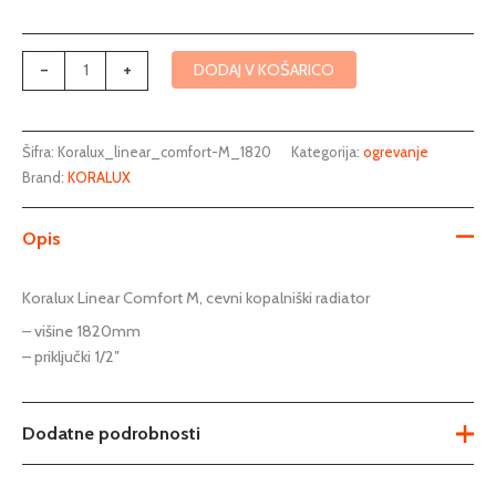
-
+
DODAJ V KOŠARICO
Šifra:
Koralux_linear_comfort-M_1820
Kategorija:
ogrevanje
Brand:
KORALUX
Opis
Koralux Linear Comfort M, cevni kopalniški radiator
– višine 1820mm
– priključki 1/2″
Dodatne podrobnosti