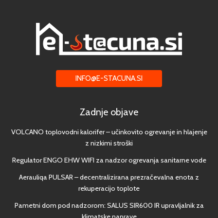
INFO@E-STACUNA.SI
Zadnje objave
VOLCANO toplovodni kalorifer – učinkovito ogrevanje in hlajenje
z nizkimi stroški
Regulator ENGO EHW WIFI za nadzor ogrevanja sanitarne vode
Aerauliqa PULSAR – decentralizirana prezračevalna enota z
rekuperacijo toplote
Pametni dom pod nadzorom: SALUS SIR600 IR upravljalnik za
klimatske naprave