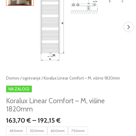
Cenovni
Koralux
Domov
/
ogrevanje
/ Koralux Linear Comfort – M, višine 1820mm
razpon:
Linear
NA ZALOGI
od
Comfort
163,70 €
-
Koralux Linear Comfort – M, višine
do
M,
1820mm
192,15 €
višine
163,70
€
–
192,15
€
1820mm
količina
450mm
500mm
600mm
750mm