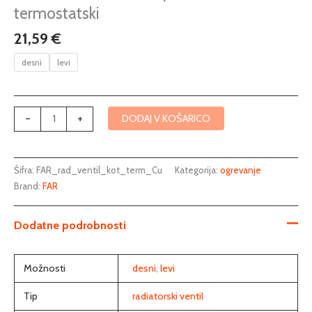
baker
termostatski
termostatski
21,59
€
količina
desni
levi
-
+
DODAJ V KOŠARICO
Šifra:
FAR_rad_ventil_kot_term_Cu
Kategorija:
ogrevanje
Brand:
FAR
Dodatne podrobnosti
Možnosti
desni
,
levi
Tip
radiatorski ventil