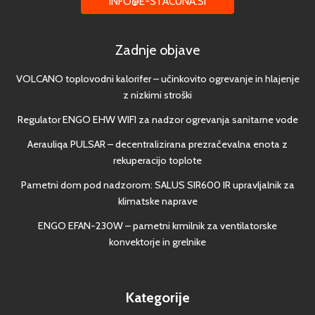
INFO@E-STACUNA.SI
Zadnje objave
VOLCANO toplovodni kalorifer – učinkovito ogrevanje in hlajenje
z nizkimi stroški
Regulator ENGO EHW WIFI za nadzor ogrevanja sanitarne vode
Aerauliqa PULSAR – decentralizirana prezračevalna enota z
rekuperacijo toplote
Pametni dom pod nadzorom: SALUS SIR600 IR upravljalnik za
klimatske naprave
ENGO EFAN-230W – pametni krmilnik za ventilatorske
konvektorje in grelnike
Kategorije