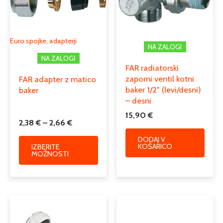
različic.
2,66 €
Možnosti
lahko
izberete
Euro spojke, adapterji
NA ZALOGI
na
NA ZALOGI
strani
FAR radiatorski
izdelka
zaporni ventil kotni
FAR adapter z matico
baker 1/2″ (levi/desni)
baker
– desni
15,90
€
2,38
€
–
2,66
€
DODAJ V
KOŠARICO
IZBERITE
MOŽNOSTI
Cenovni
Ta
Ta
razpon:
izdelek
izdele
od
ima
ima