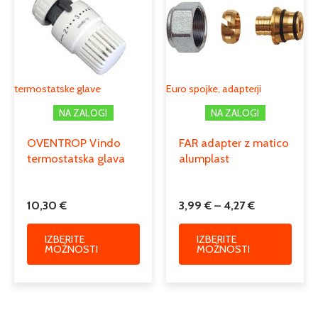
3,99 €
več
več
do
različic.
različi
4,27 €
Možnosti
Možno
lahko
lahko
izberete
izber
termostatske glave
Euro spojke, adapterji
na
na
NA ZALOGI
NA ZALOGI
strani
strani
izdelka
izdelk
OVENTROP Vindo
FAR adapter z matico
termostatska glava
alumplast
10,30
€
3,99
€
–
4,27
€
IZBERITE
IZBERITE
MOŽNOSTI
MOŽNOSTI