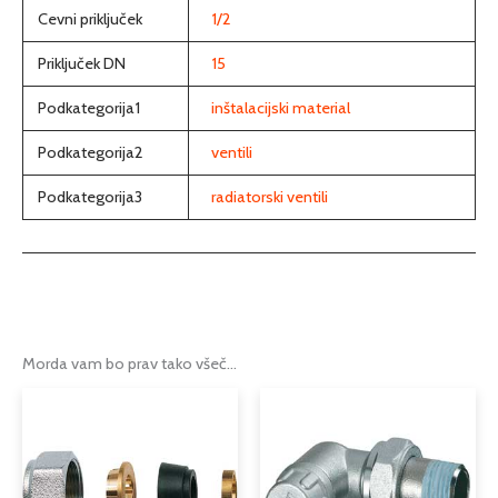
Cevni priključek
1/2
Priključek DN
15
Podkategorija1
inštalacijski material
Podkategorija2
ventili
Podkategorija3
radiatorski ventili
Morda vam bo prav tako všeč…
Cenovni
Ta
razpon:
izdelek
od
ima
2,38 €
več
do