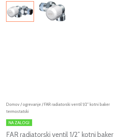
FAR
Domov
/
ogrevanje
/ FAR radiatorski ventil 1/2″ kotni baker
radiatorski
termostatski
ventil
NA ZALOGI
1/2"
kotni
FAR radiatorski ventil 1/2″ kotni baker