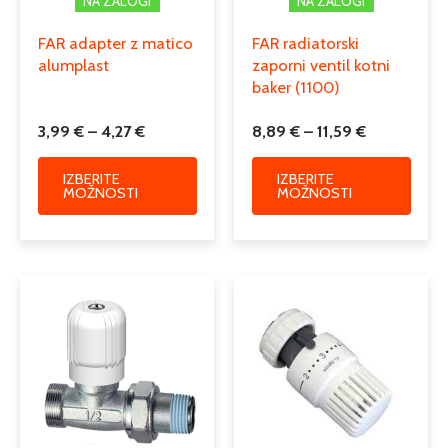
NA ZALOGI
NA ZALOGI
strani
strani
izdelka
izdelk
FAR adapter z matico
FAR radiatorski
alumplast
zaporni ventil kotni
baker (1100)
3,99
€
–
4,27
€
8,89
€
–
11,59
€
IZBERITE
IZBERITE
MOŽNOSTI
MOŽNOSTI
Cenovni
Ta
Ta
razpon:
izdelek
izdele
od
ima
ima
8,43 €
več
več
do
različic.
različi
10,96 €
Možnosti
Možno
lahko
lahko
izberete
izber