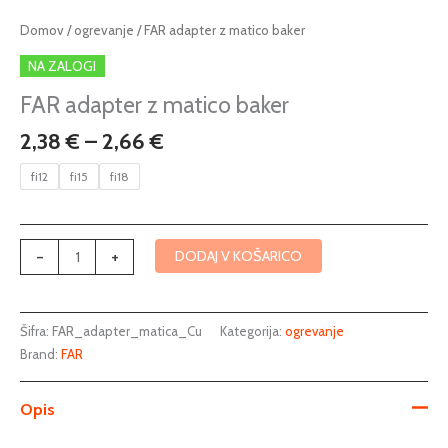
Cenovni
FAR
Domov
/
ogrevanje
/ FAR adapter z matico baker
razpon:
adapter
NA ZALOGI
od
z
2,38 €
matico
FAR adapter z matico baker
do
baker
2,38
€
–
2,66
€
2,66 €
količina
fi12
fi15
fi18
-
+
DODAJ V KOŠARICO
Šifra:
FAR_adapter_matica_Cu
Kategorija:
ogrevanje
Brand:
FAR
Opis