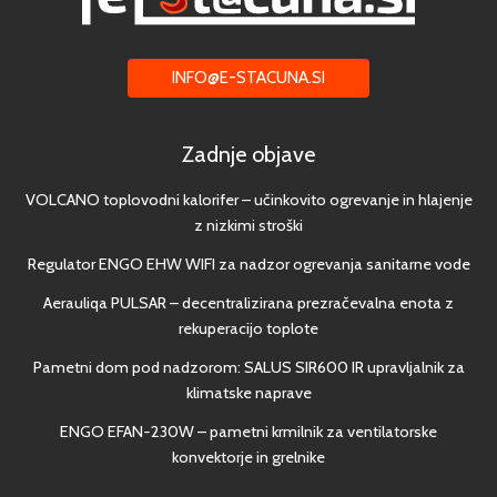
INFO@E-STACUNA.SI
Zadnje objave
VOLCANO toplovodni kalorifer – učinkovito ogrevanje in hlajenje
z nizkimi stroški
Regulator ENGO EHW WIFI za nadzor ogrevanja sanitarne vode
Aerauliqa PULSAR – decentralizirana prezračevalna enota z
rekuperacijo toplote
Pametni dom pod nadzorom: SALUS SIR600 IR upravljalnik za
klimatske naprave
ENGO EFAN-230W – pametni krmilnik za ventilatorske
konvektorje in grelnike