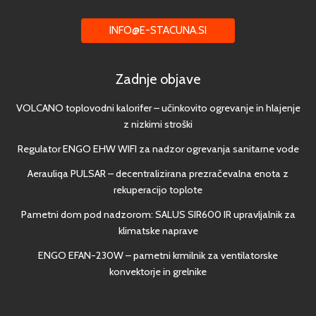
INFO@E-STACUNA.SI
Zadnje objave
VOLCANO toplovodni kalorifer – učinkovito ogrevanje in hlajenje
z nizkimi stroški
Regulator ENGO EHW WIFI za nadzor ogrevanja sanitarne vode
Aerauliqa PULSAR – decentralizirana prezračevalna enota z
rekuperacijo toplote
Pametni dom pod nadzorom: SALUS SIR600 IR upravljalnik za
klimatske naprave
ENGO EFAN-230W – pametni krmilnik za ventilatorske
konvektorje in grelnike