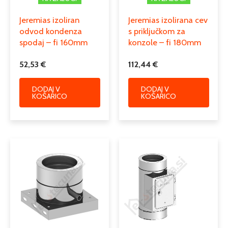
Jeremias izoliran
Jeremias izolirana cev
odvod kondenza
s priključkom za
spodaj – fi 160mm
konzole – fi 180mm
52,53
€
112,44
€
DODAJ V
DODAJ V
KOŠARICO
KOŠARICO