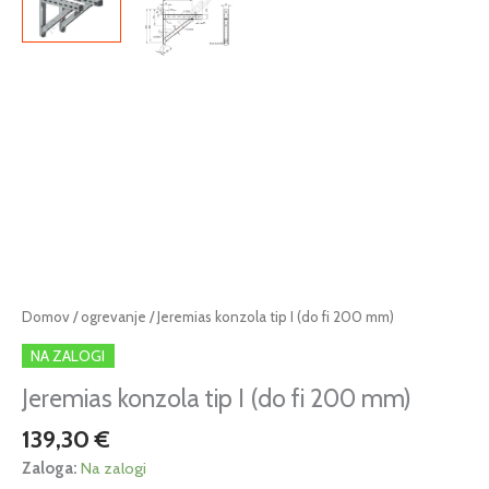
Jeremias
Domov
/
ogrevanje
/ Jeremias konzola tip I (do fi 200 mm)
konzola
NA ZALOGI
tip
I
Jeremias konzola tip I (do fi 200 mm)
(do
139,30
€
fi
200
Zaloga:
Na zalogi