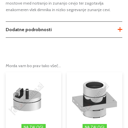
mostove med notranjo in zunanjo cevjo ter zagotavlja
enakomeren vlek dimnika in nizko segrevanje zunanje cevi.
Dodatne podrobnosti
Tip
dimniška konzola tip L
Serija
DW-ECO 2.0
Morda vam bo prav tako všeč…
Podkategorija1
dimniki
troslojni dimniki iz nerjaveče
Podkategorija2
pločevine
troslojna dimniška držala,
Podkategorija3
distančniki, objemke, tesnila
NA ZALOGI
NA ZALOGI