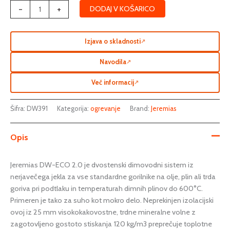
mm)
-
+
DODAJ V KOŠARICO
količina
Izjava o skladnosti
↗
Navodila
↗
Več informacij
↗
Šifra:
DW391
Kategorija:
ogrevanje
Brand:
Jeremias
Opis
Jeremias DW-ECO 2.0 je dvostenski dimovodni sistem iz
nerjavečega jekla za vse standardne gorilnike na olje, plin ali trda
goriva pri podtlaku in temperaturah dimnih plinov do 600°C.
Primeren je tako za suho kot mokro delo. Neprekinjen izolacijski
ovoj iz 25 mm visokokakovostne, trdne mineralne volne z
zagotovljeno gostoto stiskanja 120 kg/m3 preprečuje toplotne