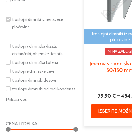
dimniki
troslojni dimniki iz nerjaveče
pločevine
troslojni dimniki iz 
pločevine
troslojna dimniška držala,
NI NA ZALOG
distančniki, objemke, tesnila
troslojna dimniška kolena
Jeremias dimniška
50/150 m
troslojne dimniške cevi
troslojni dimniški dezovi
troslojni dimniški odvodi kondenza
79,90
€
–
454
Prikaži več
IZBERITE MOŽN
CENA IZDELKA