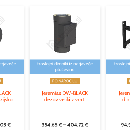
Cenovni
Cenovni
Ta
Ta
razpon:
razpon:
izdelek
izdelek
od
od
ima
ima
228,45 €
354,65 €
več
več
do
do
različic.
različic.
267,03 €
404,72 €
Možnosti
Možnosti
lahko
lahko
izberete
izberete
nerjaveče
troslojni dimniki iz nerjaveče
troslojn
na
na
pločevine
strani
strani
U
PO NAROČILU
izdelka
izdelka
BLACK
Jeremias DW-BLACK
Jere
izijsko
dezov veliki z vrati
dim
,03
€
354,65
€
–
404,72
€
94,