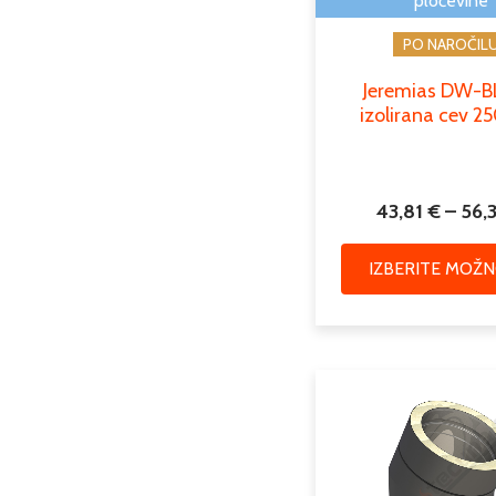
pločevine
PO NAROČIL
Jeremias DW-
izolirana cev 
43,81
€
–
56,
IZBERITE MOŽN