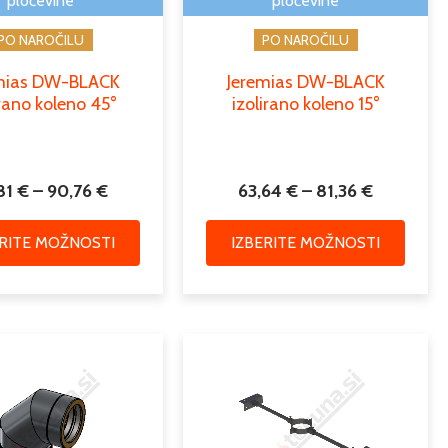
pločevine
pločevine
strani
strani
PO NAROČILU
PO NAROČILU
izdelka
izdelk
mias DW-BLACK
Jeremias DW-BLACK
irano koleno 45°
izolirano koleno 15°
81
€
–
90,76
€
63,64
€
–
81,36
€
ERITE MOŽNOSTI
IZBERITE MOŽNOSTI
Cenovni
Cenovni
Ta
Ta
razpon:
razpon:
izdelek
izdele
od
od
ima
ima
108,48 €
135,60 
več
več
do
do
različic.
različic