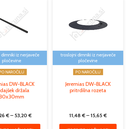
Cenovni
Cenovni
Ta
Ta
razpon:
razpon:
izdelek
izdele
od
od
ima
ima
30,26 €
11,48 €
več
več
do
do
različic.
različic
53,20 €
15,65 €
Možnosti
Možno
lahko
lahko
izberete
izbere
i dimniki iz nerjaveče
troslojni dimniki iz nerjaveče
na
na
pločevine
pločevine
strani
strani
PO NAROČILU
PO NAROČILU
izdelka
izdelk
mias DW-BLACK
Jeremias DW-BLACK
dajšek držala
pritrdilna rozeta
30x30mm
,26
€
–
53,20
€
11,48
€
–
15,65
€