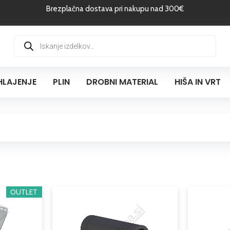
Brezplačna dostava pri nakupu nad 300€
Products
search
HLAJENJE
PLIN
DROBNI MATERIAL
HIŠA IN VRT
Cenovni
Cenovni
OUTLET
Ta
Ta
razpon:
razpon:
izdelek
izdelek
od
od
ima
ima
79,90 €
100,14 €