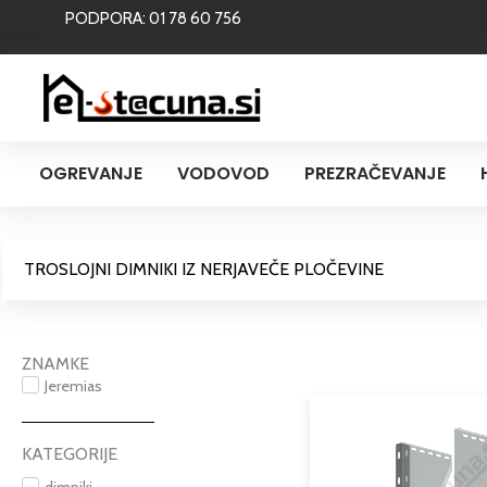
Skip
PODPORA: 01 78 60 756
to
content
OGREVANJE
VODOVOD
PREZRAČEVANJE
TROSLOJNI DIMNIKI IZ NERJAVEČE PLOČEVINE
ZNAMKE
Jeremias
KATEGORIJE