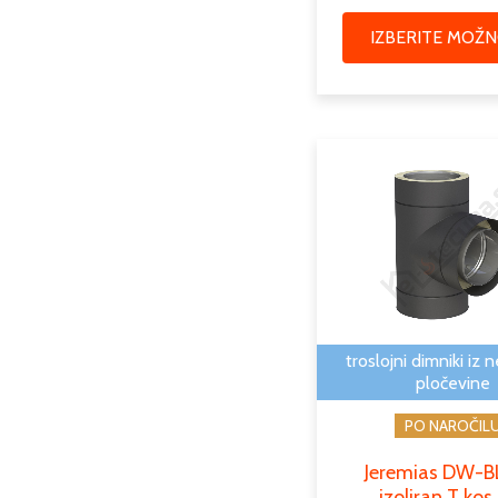
IZBERITE MOŽN
troslojni dimniki iz 
pločevine
PO NAROČIL
Jeremias DW-
izoliran T kos