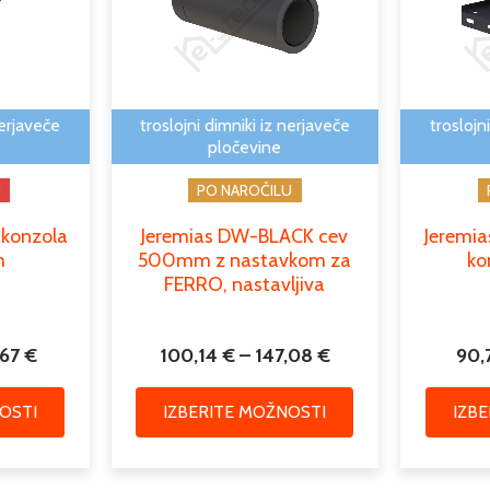
več
več
do
do
različic.
različic.
454,67 €
147,08 €
Možnosti
Možnosti
lahko
lahko
izberete
izberete
nerjaveče
troslojni dimniki iz nerjaveče
troslojn
na
na
pločevine
strani
strani
I
PO NAROČILU
izdelka
izdelka
 konzola
Jeremias DW-BLACK cev
Jeremi
m
500mm z nastavkom za
ko
FERRO, nastavljiva
,67
€
100,14
€
–
147,08
€
90,
OSTI
IZBERITE MOŽNOSTI
IZB