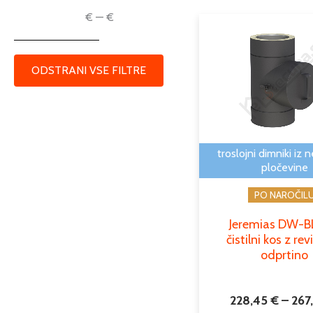
€
—
€
ODSTRANI VSE FILTRE
troslojni dimniki iz 
pločevine
PO NAROČIL
Jeremias DW-
čistilni kos z rev
odprtino
228,45
€
–
267