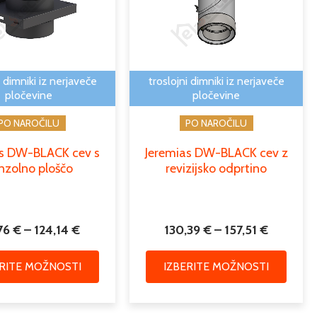
več
več
do
do
različic.
različic
124,14 €
157,51 €
Možnosti
Možno
lahko
lahko
izberete
izbere
i dimniki iz nerjaveče
troslojni dimniki iz nerjaveče
na
na
pločevine
pločevine
strani
strani
PO NAROČILU
PO NAROČILU
izdelka
izdelk
as DW-BLACK cev s
Jeremias DW-BLACK cev z
nzolno ploščo
revizijsko odprtino
76
€
–
124,14
€
130,39
€
–
157,51
€
ERITE MOŽNOSTI
IZBERITE MOŽNOSTI