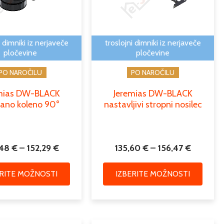
152,29 €
156,47 
Možnosti
Možno
lahko
lahko
izberete
izbere
i dimniki iz nerjaveče
troslojni dimniki iz nerjaveče
na
na
pločevine
pločevine
strani
strani
PO NAROČILU
PO NAROČILU
izdelka
izdelk
mias DW-BLACK
Jeremias DW-BLACK
irano koleno 90°
nastavljivi stropni nosilec
,48
€
–
152,29
€
135,60
€
–
156,47
€
ERITE MOŽNOSTI
IZBERITE MOŽNOSTI