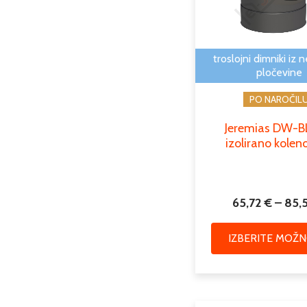
troslojni dimniki iz 
pločevine
PO NAROČIL
Jeremias DW-
izolirano kolen
65,72
€
–
85,
IZBERITE MOŽN