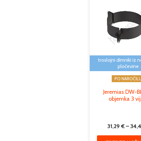
troslojni dimniki iz 
pločevine
PO NAROČIL
Jeremias DW-
objemka 3 vij
31,29
€
–
34,