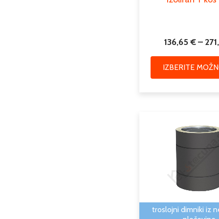
136,65
€
–
271
IZBERITE MOŽN
troslojni dimniki iz 