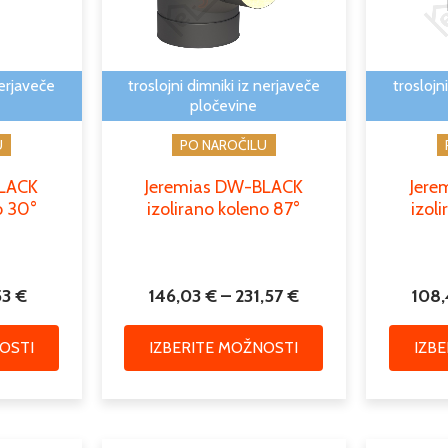
85,53 €
231,57 €
Možnosti
Možnosti
lahko
lahko
izberete
izberete
nerjaveče
troslojni dimniki iz nerjaveče
troslojn
na
na
pločevine
strani
strani
U
PO NAROČILU
izdelka
izdelka
BLACK
Jeremias DW-BLACK
Jere
o 30°
izolirano koleno 87°
izol
53
€
146,03
€
–
231,57
€
108
OSTI
IZBERITE MOŽNOSTI
IZB