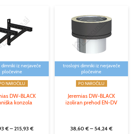
Cenovni
Cenovni
Ta
Ta
razpon:
razpon:
izdelek
izdele
od
od
ima
ima
94,93 €
38,60 €
več
več
do
do
različic.
različic
215,93 €
54,24 €
Možnosti
Možno
lahko
lahko
izberete
izbere
i dimniki iz nerjaveče
troslojni dimniki iz nerjaveče
na
na
pločevine
pločevine
strani
strani
PO NAROČILU
PO NAROČILU
izdelka
izdelk
mias DW-BLACK
Jeremias DW-BLACK
niška konzola
izoliran prehod EN-DV
93
€
–
215,93
€
38,60
€
–
54,24
€