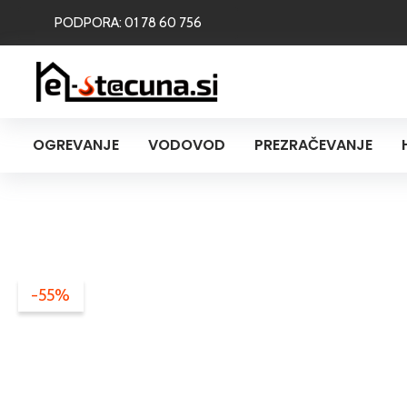
Skip
PODPORA: 01 78 60 756
to
content
OGREVANJE
VODOVOD
PREZRAČEVANJE
-55%