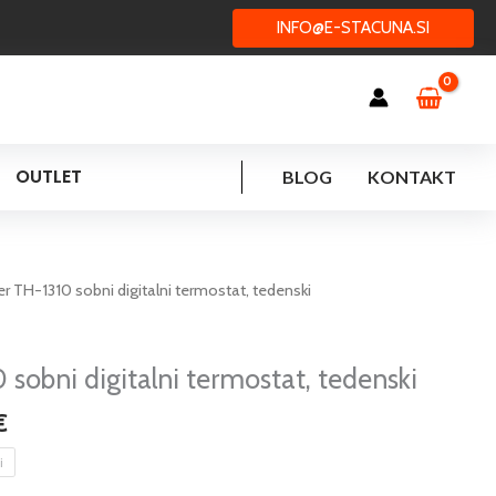
INFO@E-STACUNA.SI
OUTLET
BLOG
KONTAKT
Cenovni
ier TH-1310 sobni digitalni termostat, tedenski
razpon:
od
29,95 €
 sobni digitalni termostat, tedenski
do
€
50,75 €
i