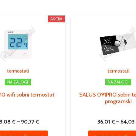
Tip
Serija
Cenovni
Ta
AKCIJA
razpon:
izdelek
Podkategorija1
od
ima
78,08 €
Podkategorija2
več
do
različic.
90,77 €
Podkategorija3
Možnosti
lahko
termostati
termostati
izberete
na
NA ZALOGI
NA ZALOGI
strani
0 wifi sobni termostat
SALUS 091PRO sobni te
izdelka
programski
8,08
€
–
90,77
€
36,01
€
–
64,03