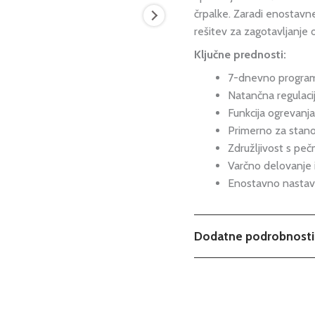
črpalke. Zaradi enostavn
rešitev za zagotavljanje 
Ključne prednosti:
7-dnevno programi
Natančna regulaci
Funkcija ogrevanja
Primerno za stano
Združljivost s pečm
Varčno delovanje 
Enostavno nastavlj
Dodatne podrobnosti
Možnosti