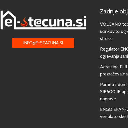
Zadnje ob
VOLCANO toplo
učinkovito ogr
stroški
INFO@E-STACUNA.SI
Regulator EN
ogrevanja san
Aerauliqa PUL
prezračevalna
Pametni dom 
SIR600 IR upra
naprave
ENGO EFAN-23
ventilatorske 