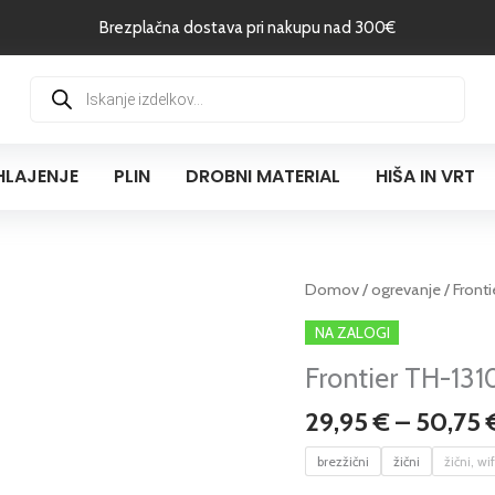
Brezplačna dostava pri nakupu nad 300€
Products
search
HLAJENJE
PLIN
DROBNI MATERIAL
HIŠA IN VRT
Frontier
Domov
/
ogrevanje
/ Front
TH-
NA ZALOGI
1310
Frontier TH-1310
sobni
digitalni
29,95
€
–
50,75
termostat,
tedenski
brezžični
žični
žični, wif
količina