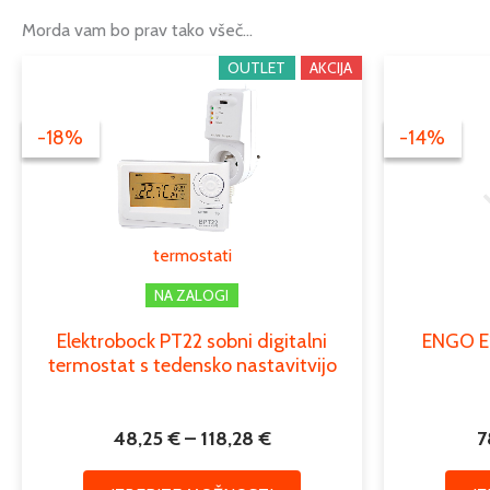
Morda vam bo prav tako všeč…
Cenovni
OUTLET
Ta
AKCIJA
razpon:
izdelek
od
ima
-18%
-18%
-14%
-14%
48,25 €
več
do
različic.
118,28 €
Možnosti
lahko
termostati
izberete
na
NA ZALOGI
strani
Elektrobock PT22 sobni digitalni
ENGO E1
izdelka
termostat s tedensko nastavitvijo
48,25
€
–
118,28
€
7