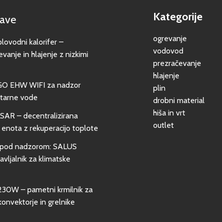
Kategorije
jave
ogrevanje
vodni kalorifer –
vodovod
evanje in hlajenje z nizkimi
prezračevanje
hlajenje
GO EHW WIFI za nadzor
plin
itarne vode
drobni material
hiša in vrt
SAR – decentralizirana
outlet
 enota z rekuperacijo toplote
pod nadzorom: SALUS
vljalnik za klimatske
0W – pametni krmilnik za
konvektorje in grelnike