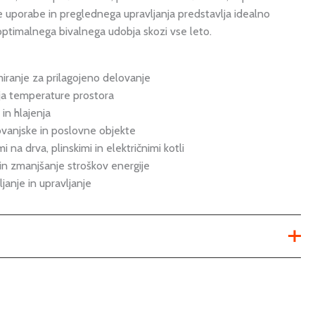
e uporabe in preglednega upravljanja predstavlja idealno
optimalnega bivalnega udobja skozi vse leto.
ranje za prilagojeno delovanje
ja temperature prostora
 in hlajenja
vanjske in poslovne objekte
i na drva, plinskimi in električnimi kotli
in zmanjšanje stroškov energije
anje in upravljanje
brezžični
,
žični
,
žični, wifi