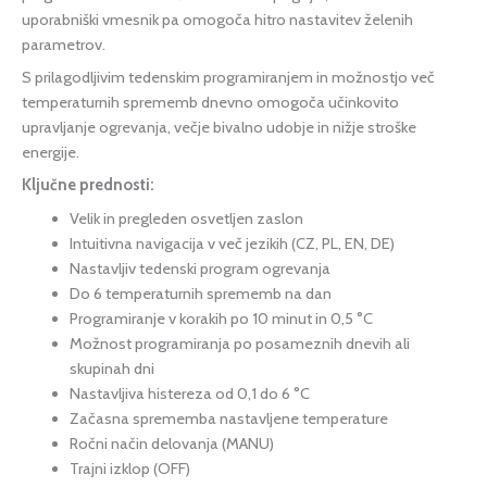
uporabniški vmesnik pa omogoča hitro nastavitev želenih
parametrov.
S prilagodljivim tedenskim programiranjem in možnostjo več
temperaturnih sprememb dnevno omogoča učinkovito
upravljanje ogrevanja, večje bivalno udobje in nižje stroške
energije.
Ključne prednosti:
Velik in pregleden osvetljen zaslon
Intuitivna navigacija v več jezikih (CZ, PL, EN, DE)
Nastavljiv tedenski program ogrevanja
Do 6 temperaturnih sprememb na dan
Programiranje v korakih po 10 minut in 0,5 °C
Možnost programiranja po posameznih dnevih ali
skupinah dni
Nastavljiva histereza od 0,1 do 6 °C
Začasna sprememba nastavljene temperature
Ročni način delovanja (MANU)
Trajni izklop (OFF)