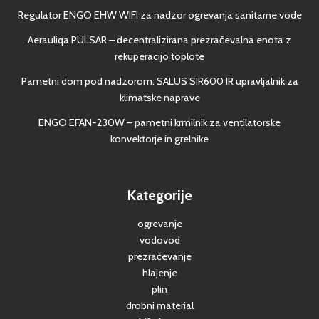
Regulator ENGO EHW WIFI za nadzor ogrevanja sanitarne vode
Aerauliqa PULSAR – decentralizirana prezračevalna enota z
rekuperacijo toplote
Pametni dom pod nadzorom: SALUS SIR600 IR upravljalnik za
klimatske naprave
ENGO EFAN-230W – pametni krmilnik za ventilatorske
konvektorje in grelnike
Kategorije
ogrevanje
vodovod
prezračevanje
hlajenje
plin
drobni material