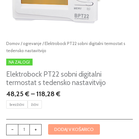
Cenovni
Elektrobock
Domov
/
ogrevanje
/ Elektrobock PT22 sobni digitalni termostat s
razpon:
PT22
tedensko nastavitvijo
od
sobni
NA ZALOGI
48,25 €
digitalni
do
termostat
Elektrobock PT22 sobni digitalni
118,28 €
s
termostat s tedensko nastavitvijo
tedensko
48,25
€
–
118,28
€
nastavitvijo
količina
brezžični
žični
-
+
DODAJ V KOŠARICO