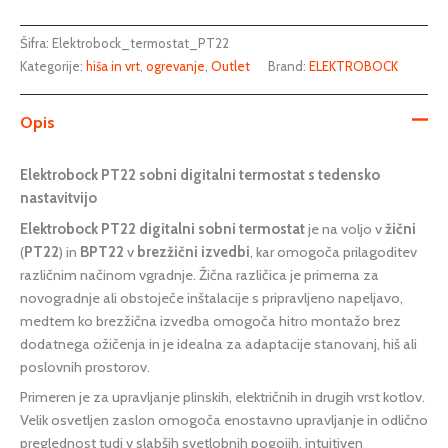
Šifra:
Elektrobock_termostat_PT22
Kategorije:
hiša in vrt
,
ogrevanje
,
Outlet
Brand:
ELEKTROBOCK
Opis
Elektrobock PT22 sobni digitalni termostat s tedensko
nastavitvijo
Elektrobock PT22 digitalni sobni termostat
je na voljo v
žični
(
PT22
) in
BPT22
v
brezžični izvedbi
, kar omogoča prilagoditev
različnim načinom vgradnje. Žična različica je primerna za
novogradnje ali obstoječe inštalacije s pripravljeno napeljavo,
medtem ko brezžična izvedba omogoča hitro montažo brez
dodatnega ožičenja in je idealna za adaptacije stanovanj, hiš ali
poslovnih prostorov.
Primeren je za upravljanje plinskih, električnih in drugih vrst kotlov.
Velik osvetljen zaslon omogoča enostavno upravljanje in odlično
preglednost tudi v slabših svetlobnih pogojih, intuitiven