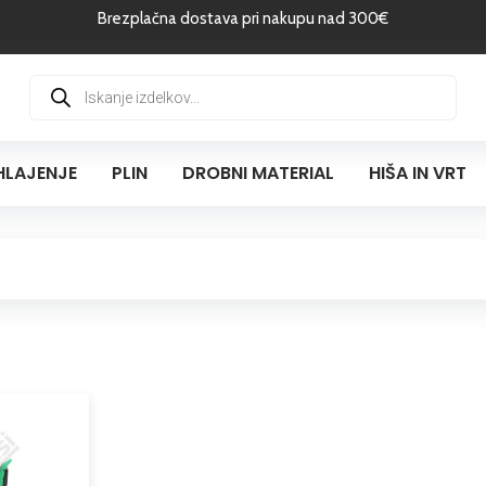
Brezplačna dostava pri nakupu nad 300€
Products
search
HLAJENJE
PLIN
DROBNI MATERIAL
HIŠA IN VRT
Cenovni
Ta
razpon:
izdelek
od
ima
93,22 €