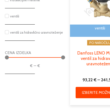
inštalacijski material
ventili
ventili
ventili za hidravlično uravnoteženje
PO NAROČIL
Danfoss LENO 
CENA IZDELKA
ventil za hidra
uravnotežen
€
—
€
93,22
€
–
241,
IZBERITE MOŽN