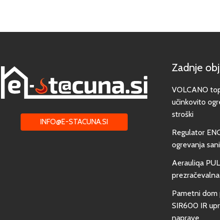
Zadnje ob
VOLCANO toplo
učinkovito ogr
stroški
INFO@E-STACUNA.SI
Regulator EN
ogrevanja san
Aerauliqa PUL
prezračevalna
Pametni dom 
SIR600 IR upra
naprave