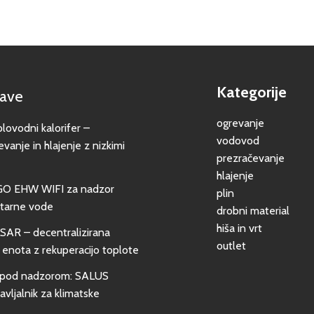
Kategorije
jave
ogrevanje
vodni kalorifer –
vodovod
evanje in hlajenje z nizkimi
prezračevanje
hlajenje
GO EHW WIFI za nadzor
plin
itarne vode
drobni material
hiša in vrt
SAR – decentralizirana
outlet
 enota z rekuperacijo toplote
pod nadzorom: SALUS
vljalnik za klimatske