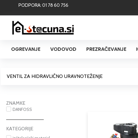
Skip
PODPORA: 01 78 60 756
to
content
OGREVANJE
VODOVOD
PREZRAČEVANJE
VENTIL ZA HIDRAVLIČNO URAVNOTEŽENJE
ZNAMKE
DANFOSS
KATEGORIJE