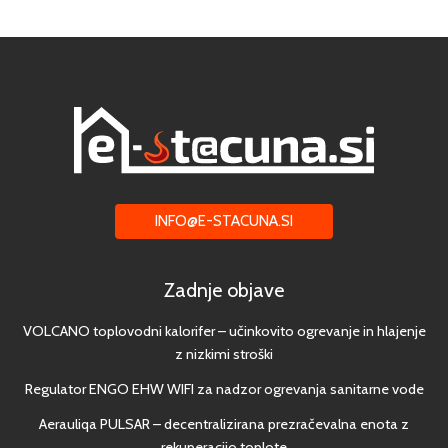
INFO@E-STACUNA.SI
Zadnje objave
VOLCANO toplovodni kalorifer – učinkovito ogrevanje in hlajenje
z nizkimi stroški
Regulator ENGO EHW WIFI za nadzor ogrevanja sanitarne vode
Aerauliqa PULSAR – decentralizirana prezračevalna enota z
rekuperacijo toplote