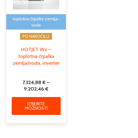
lahko
izberete
na
toplotne črpalke zemlja-
strani
voda
izdelka
PO NAROČILU
HOTJET Wx –
toplotna črpalka
zemlja/voda, inverter
7.324,88
€
–
9.202,46
€
IZBERITE
MOŽNOSTI