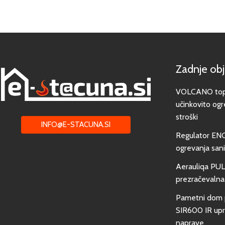
Zadnje ob
VOLCANO toplo
učinkovito ogr
stroški
INFO@E-STACUNA.SI
Regulator EN
ogrevanja san
Aerauliqa PUL
prezračevalna
Pametni dom 
SIR600 IR upra
naprave