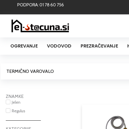
Skip
PODPORA: 01 78 60 756
to
content
OGREVANJE
VODOVOD
PREZRAČEVANJE
TERMIČNO VAROVALO
ZNAMKE
Jelen
Regulus
KATEGORIJE