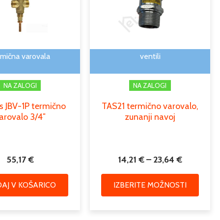
več
do
različic
23,64 €
Možno
lahko
izbere
rmična varovala
ventili
na
strani
NA ZALOGI
NA ZALOGI
izdelk
s JBV-1P termično
TAS21 termično varovalo,
arovalo 3/4″
zunanji navoj
55,17
€
14,21
€
–
23,64
€
AJ V KOŠARICO
IZBERITE MOŽNOSTI