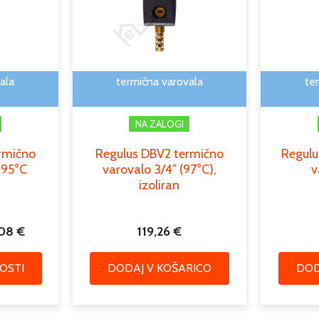
več
do
različic.
100,08 €
Možnosti
lahko
izberete
ala
termična varovala
te
na
strani
NA ZALOGI
izdelka
rmično
Regulus DBV2 termično
Regulu
 95°C
varovalo 3/4″ (97°C),
v
izoliran
,08
€
119,26
€
OSTI
DODAJ V KOŠARICO
DOD