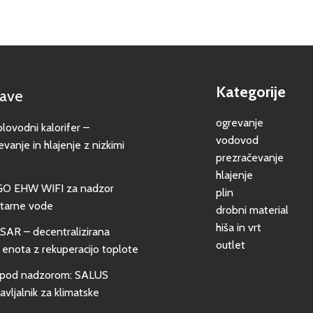
Kategorije
jave
ogrevanje
vodni kalorifer –
vodovod
evanje in hlajenje z nizkimi
prezračevanje
hlajenje
GO EHW WIFI za nadzor
plin
itarne vode
drobni material
hiša in vrt
SAR – decentralizirana
outlet
 enota z rekuperacijo toplote
pod nadzorom: SALUS
vljalnik za klimatske