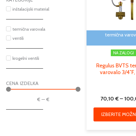
inštalacijski material
termična varovala
termična varov
ventili
NA ZALOGI
krogelni ventili
Regulus BVTS te
varovalo 3/4″F,
CENA IZDELKA
70,10
€
–
100
€
—
€
IZBERITE MOŽN