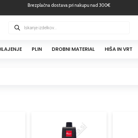
Brezplačna dostava pri nakupu nad 300€
Products
search
HLAJENJE
PLIN
DROBNI MATERIAL
HIŠA IN VRT
Cenovni
Ta
razpon:
izdelek
od
ima
70,10 €