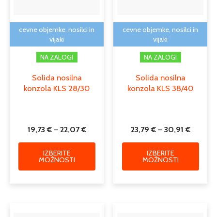
lahko
lahko
izberete
izber
na
na
cevne objemke, nosilci in
cevne objemke, nosilci in
strani
strani
vijaki
vijaki
izdelka
izdelk
NA ZALOGI
NA ZALOGI
Solida nosilna
Solida nosilna
konzola KLS 28/30
konzola KLS 38/40
19,73
€
–
22,07
€
23,79
€
–
30,91
€
IZBERITE
IZBERITE
MOŽNOSTI
MOŽNOSTI
Cenovni
Cenovn
Ta
Ta