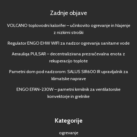
Zadnje objave
VOLCANO toplovodni kalorifer – učinkovito ogrevanje in hlajenje
z nizkimi stroški
Regulator ENGO EHW WIFI za nadzor ogrevanja sanitarne vode
Aerauliqa PULSAR – decentralizirana prezračevalna enota z
rekuperacijo toplote
Pametni dom pod nadzorom: SALUS SIR600 IR upravljalnik za
klimatske naprave
ENGO EFAN-230W – pametni krmilnik za ventilatorske
konvektorje in grelnike
Kategorije
ogrevanje