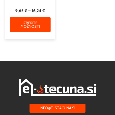
9,65
€
–
16,24
€
IZBERITE
MOŽNOSTI
INFO@E-STACUNA.SI