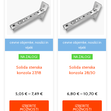
razpon:
razpon
izdelek
izdele
od
od
ima
ima
5,05 €
6,80 €
več
več
do
do
različic.
različi
7,49 €
10,70 €
Možnosti
Možno
lahko
lahko
izberete
izber
na
na
cevne objemke, nosilci in
cevne objemke, nosilci in
strani
strani
vijaki
vijaki
izdelka
izdelk
NA ZALOGI
NA ZALOGI
Solida stenska
Solida stenska
konzola 27/18
konzola 28/30
5,05
€
–
7,49
€
6,80
€
–
10,70
€
IZBERITE
IZBERITE
MOŽNOSTI
MOŽNOSTI