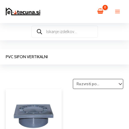
Skip
to
content
Products
search
PVC SIFON VERTIKALNI