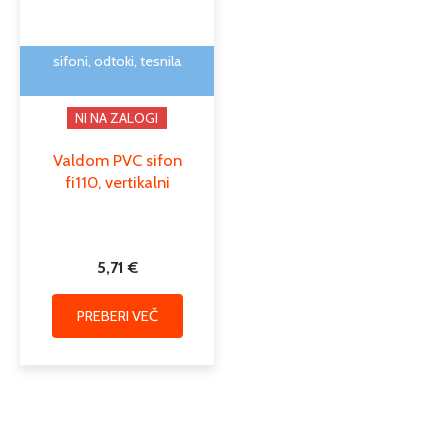
sifoni, odtoki, tesnila
NI NA ZALOGI
Valdom PVC sifon
fi110, vertikalni
5,71
€
PREBERI VEČ