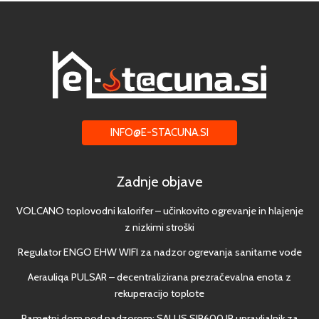
INFO@E-STACUNA.SI
Zadnje objave
VOLCANO toplovodni kalorifer – učinkovito ogrevanje in hlajenje
z nizkimi stroški
Regulator ENGO EHW WIFI za nadzor ogrevanja sanitarne vode
Aerauliqa PULSAR – decentralizirana prezračevalna enota z
rekuperacijo toplote
Pametni dom pod nadzorom: SALUS SIR600 IR upravljalnik za