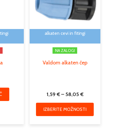
več
do
različic.
58,05 €
Možnosti
lahko
izberete
tingi
alkaten cevi in fitingi
na
strani
I
NA ZALOGI
izdelka
pa
Valdom alkaten čep
1,59
€
–
58,05
€
Č
IZBERITE MOŽNOSTI