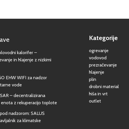
Kategorije
jave
ogrevanje
vodni kalorifer –
vodovod
evanje in hlajenje z nizkimi
prezračevanje
hlajenje
GO EHW WIFI za nadzor
plin
itarne vode
drobni material
hiša in vrt
SAR – decentralizirana
outlet
 enota z rekuperacijo toplote
pod nadzorom: SALUS
vljalnik za klimatske