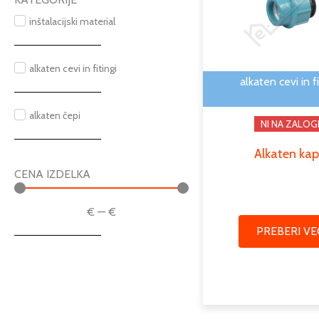
inštalacijski material
alkaten cevi in fitingi
alkaten cevi in fi
alkaten čepi
NI NA ZALOG
Alkaten ka
CENA IZDELKA
€
—
€
PREBERI VE