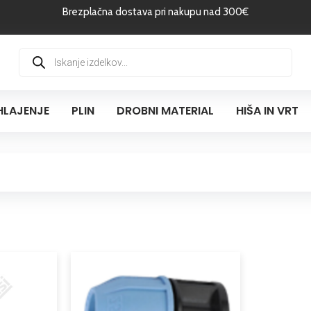
Brezplačna dostava pri nakupu nad 300€
Products
search
HLAJENJE
PLIN
DROBNI MATERIAL
HIŠA IN VRT
Cenovni
Ta
razpon:
izdelek
od
ima
1,59 €