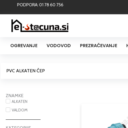
Skip
PODPORA: 01 78 60 756
to
content
OGREVANJE
VODOVOD
PREZRAČEVANJE
PVC ALKATEN ČEP
ZNAMKE
ALKATEN
VALDOM
KATEGORIJE