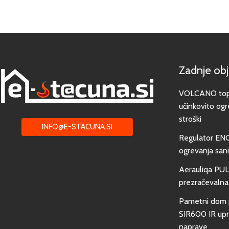
Zadnje ob
VOLCANO toplo
učinkovito ogr
stroški
INFO@E-STACUNA.SI
Regulator EN
ogrevanja san
Aerauliqa PUL
prezračevalna
Pametni dom 
SIR600 IR upra
naprave