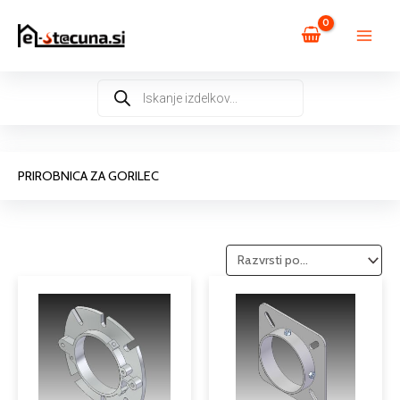
Skip
to
content
Products
search
PRIROBNICA ZA GORILEC