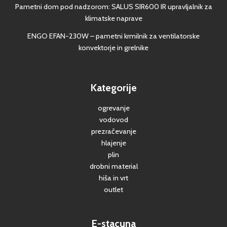
Pametni dom pod nadzorom: SALUS SIR600 IR upravljalnik za
klimatske naprave
ENGO EFAN-230W – pametni krmilnik za ventilatorske
konvektorje in grelnike
Kategorije
ogrevanje
vodovod
prezračevanje
hlajenje
plin
drobni material
hiša in vrt
outlet
E-stacuna