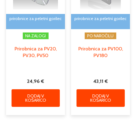
prirobnice za peletni gorilec
prirobnice za peletni gorilec
NA ZALOGI
PO NAROČILU
Prirobnica za PV20,
Prirobnica za PV100,
PV30, PV50
PV180
24,96
€
43,11
€
DODAJ V
DODAJ V
KOŠARICO
KOŠARICO