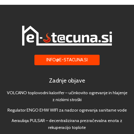
INFO@E-STACUNA.SI
Zadnje objave
VOLCANO toplovodni kalorifer – učinkovito ogrevanje in hlajenje
z nizkimi stroški
Regulator ENGO EHW WIFI za nadzor ogrevanja sanitarne vode
Aerauliqa PULSAR – decentralizirana prezračevalna enota z
rekuperacijo toplote