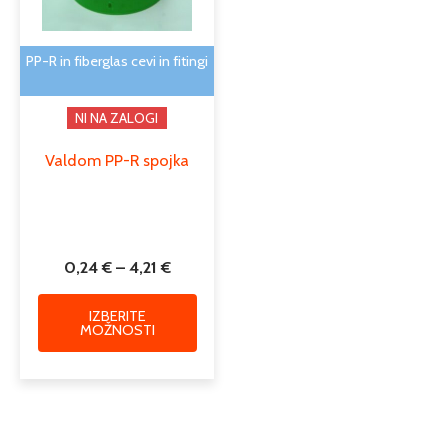
lahko
izberete
na
PP-R in fiberglas cevi in fitingi
strani
izdelka
NI NA ZALOGI
Valdom PP-R spojka
0,24
€
–
4,21
€
IZBERITE
MOŽNOSTI