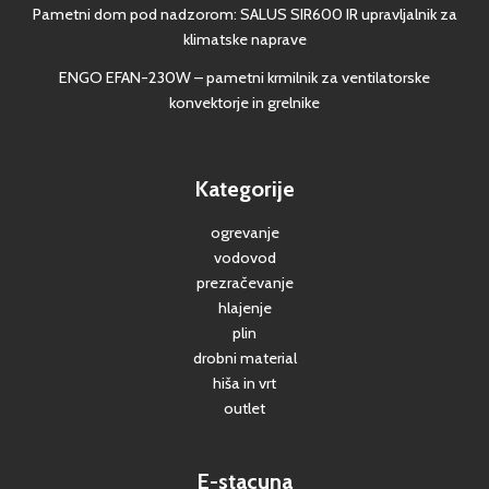
Pametni dom pod nadzorom: SALUS SIR600 IR upravljalnik za
klimatske naprave
ENGO EFAN-230W – pametni krmilnik za ventilatorske
konvektorje in grelnike
Kategorije
ogrevanje
vodovod
prezračevanje
hlajenje
plin
drobni material
hiša in vrt
outlet
E-stacuna