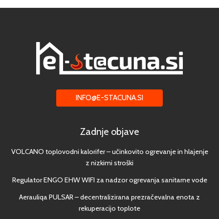
INFO@E-STACUNA.SI
Zadnje objave
VOLCANO toplovodni kalorifer – učinkovito ogrevanje in hlajenje
z nizkimi stroški
Regulator ENGO EHW WIFI za nadzor ogrevanja sanitarne vode
Aerauliqa PULSAR – decentralizirana prezračevalna enota z
rekuperacijo toplote