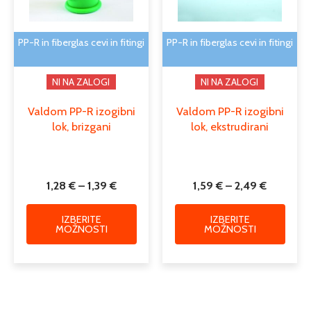
lahko
lahko
izberete
izber
na
na
PP-R in fiberglas cevi in fitingi
PP-R in fiberglas cevi in fitingi
strani
strani
izdelka
izdelk
NI NA ZALOGI
NI NA ZALOGI
Valdom PP-R izogibni
Valdom PP-R izogibni
lok, brizgani
lok, ekstrudirani
1,28
€
–
1,39
€
1,59
€
–
2,49
€
IZBERITE
IZBERITE
MOŽNOSTI
MOŽNOSTI