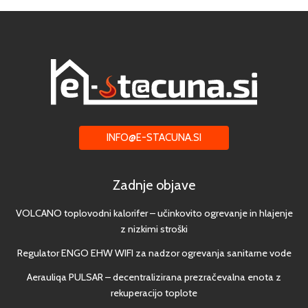
INFO@E-STACUNA.SI
Zadnje objave
VOLCANO toplovodni kalorifer – učinkovito ogrevanje in hlajenje
z nizkimi stroški
Regulator ENGO EHW WIFI za nadzor ogrevanja sanitarne vode
Aerauliqa PULSAR – decentralizirana prezračevalna enota z
rekuperacijo toplote