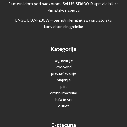
Pametni dom pod nadzorom: SALUS SIR600 IR upravljalnik za
klimatske naprave
ENGO EFAN-230W – pametni krmilnik za ventilatorske
konvektorje in grelnike
Kategorije
ogrevanje
vodovod
prezračevanje
hlajenje
plin
drobni material
hiša in vrt
outlet
E-stacuna