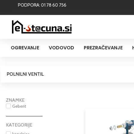
Skip
PODPORA: 01 78 60 756
to
content
OGREVANJE
VODOVOD
PREZRAČEVANJE
POLNILNI VENTIL
ZNAMKE
Geberit
KATEGORIJE