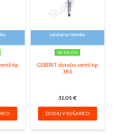
ika
sanitarna tehnika
NA ZALOGI
ntil tip
GEBERIT dotočni ventil tip
383
32,05
€
RICO
DODAJ V KOŠARICO