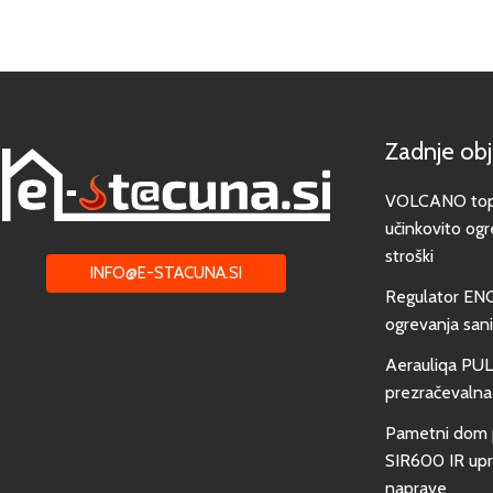
Zadnje ob
VOLCANO toplo
učinkovito ogr
stroški
INFO@E-STACUNA.SI
Regulator EN
ogrevanja san
Aerauliqa PUL
prezračevalna
Pametni dom 
SIR600 IR upra
naprave