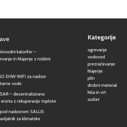
Kategorije
jave
ogrevanje
vodni kalorifer –
vodovod
evanje in hlajenje z nizkimi
prezračevanje
hlajenje
GO EHW WIFI za nadzor
plin
itarne vode
drobni material
hiša in vrt
SAR – decentralizirana
outlet
 enota z rekuperacijo toplote
pod nadzorom: SALUS
vljalnik za klimatske