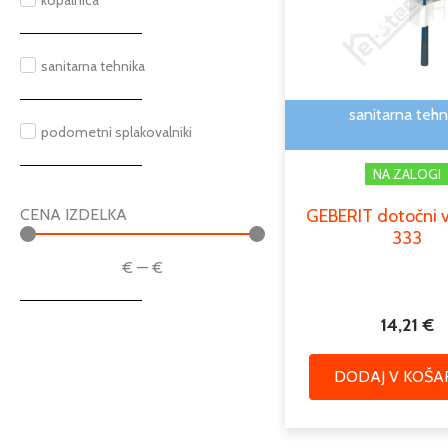
kopalnica
sanitarna tehnika
sanitarna tehn
podometni splakovalniki
NA ZALOGI
GEBERIT dotočni ve
CENA IZDELKA
333
€
—
€
14,21
€
DODAJ V KOŠA