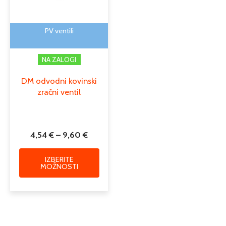
lahko
izberete
na
PV ventili
strani
izdelka
NA ZALOGI
DM odvodni kovinski
zračni ventil
4,54
€
–
9,60
€
IZBERITE
MOŽNOSTI