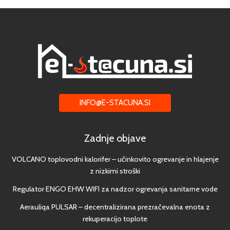
INFO@E-STACUNA.SI
Zadnje objave
VOLCANO toplovodni kalorifer – učinkovito ogrevanje in hlajenje
z nizkimi stroški
Regulator ENGO EHW WIFI za nadzor ogrevanja sanitarne vode
Aerauliqa PULSAR – decentralizirana prezračevalna enota z
rekuperacijo toplote