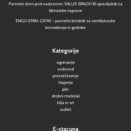
Pametni dom pod nadzorom: SALUS SIR600 IR upravljalnik za
klimatske naprave
ENGO EFAN-230W – pametni krmilnik za ventilatorske
konvektorje in grelnike
Kategorije
ogrevanje
vodovod
prezračevanje
hlajenje
plin
drobni material
hiša in vrt
outlet
E-stacuna