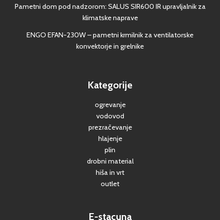
Pametni dom pod nadzorom: SALUS SIR600 IR upravljalnik za
klimatske naprave
ENGO EFAN-230W – pametni krmilnik za ventilatorske
konvektorje in grelnike
Kategorije
ogrevanje
vodovod
prezračevanje
hlajenje
plin
drobni material
hiša in vrt
outlet
E-stacuna