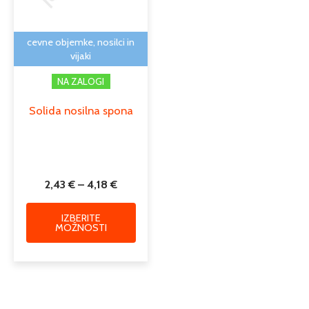
lahko
izberete
na
cevne objemke, nosilci in
strani
vijaki
izdelka
NA ZALOGI
Solida nosilna spona
2,43
€
–
4,18
€
IZBERITE
MOŽNOSTI