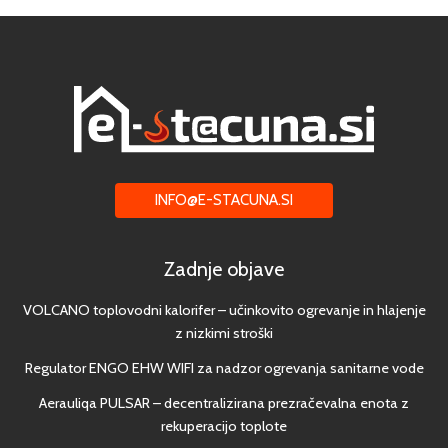
INFO@E-STACUNA.SI
Zadnje objave
VOLCANO toplovodni kalorifer – učinkovito ogrevanje in hlajenje
z nizkimi stroški
Regulator ENGO EHW WIFI za nadzor ogrevanja sanitarne vode
Aerauliqa PULSAR – decentralizirana prezračevalna enota z
rekuperacijo toplote