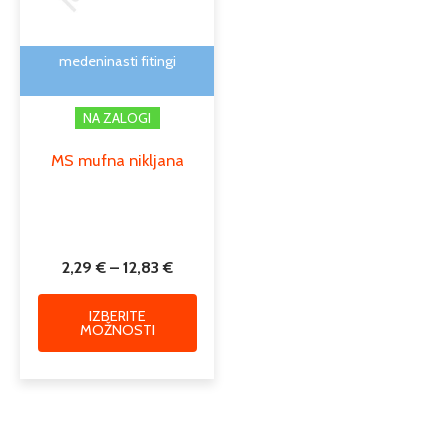
lahko
izberete
na
medeninasti fitingi
strani
izdelka
NA ZALOGI
MS mufna nikljana
2,29
€
–
12,83
€
IZBERITE
MOŽNOSTI