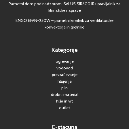
Pametni dom pod nadzorom: SALUS SIR600 IR upravljalnik za
klimatske naprave
ENGO EFAN-230W – pametni krmilnik za ventilatorske
konvektorje in grelnike
Kategorije
ogrevanje
vodovod
prezračevanje
hlajenje
plin
drobni material
hiša in vrt
outlet
E-stacuna