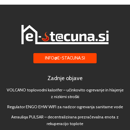
INFO@E-STACUNA.SI
Zadnje objave
VOLCANO toplovodni kalorifer – učinkovito ogrevanje in hlajenje
z nizkimi stroški
Regulator ENGO EHW WIFI za nadzor ogrevanja sanitarne vode
Aerauliqa PULSAR – decentralizirana prezračevalna enota z
rekuperacijo toplote