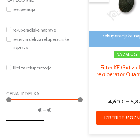
rekuperacija
rekuperacijske naprave
rekuperacijske n
rezervni deli za rekuperacijske
naprave
NA ZALOGI
Filter KF (3x) za 
filtri za rekuperatorje
rekuperator Qua
CENA IZDELKA
4,60
€
–
5,8
€
—
€
IZBERITE MOŽN