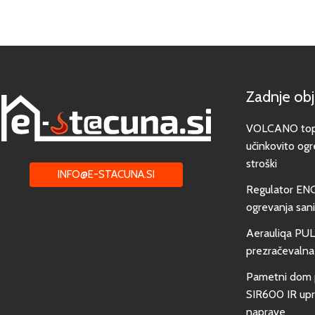
Zadnje ob
VOLCANO toplo
učinkovito ogr
stroški
INFO@E-STACUNA.SI
Regulator EN
ogrevanja san
Aerauliqa PUL
prezračevalna
Pametni dom 
SIR600 IR upra
naprave