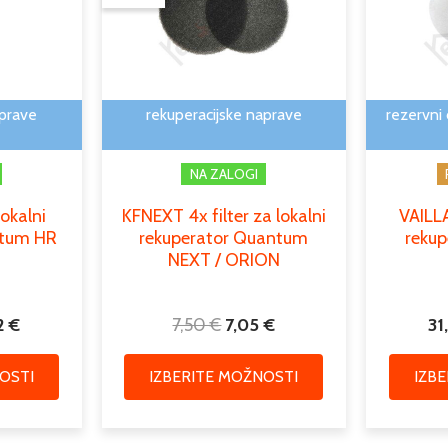
več
več
do
7,50 €.
različic.
različic.
5,82 €
Možnosti
Možnosti
lahko
lahko
izberete
izberete
aprave
rekuperacijske naprave
rezervni 
na
na
strani
strani
NA ZALOGI
izdelka
izdelka
lokalni
KFNEXT 4x filter za lokalni
VAILLA
ntum HR
rekuperator Quantum
rekup
NEXT / ORION
2
€
7,50
€
7,05
€
31
OSTI
IZBERITE MOŽNOSTI
IZB