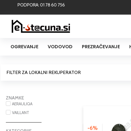
Skip
PODPORA: 01 78 60 756
to
content
OGREVANJE
VODOVOD
PREZRAČEVANJE
FILTER ZA LOKALNI REKUPERATOR
ZNAMKE
AERAULIQA
VAILLANT
-6%
KATEGORIJE