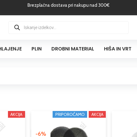
Brezplačna dostava pri nakupu nad 300€
Products
search
HLAJENJE
PLIN
DROBNI MATERIAL
HIŠA IN VRT
Cenovni
Izvirna
Trenutna
AKCIJA
Ta
PRIPOROČAMO
AKCIJA
Ta
razpon:
cena
cena
izdelek
izdelek
od
je
je:
ima
ima
-6%
4,60 €
bila:
7,05 €.