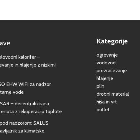
Kategorije
jave
ogrevanje
vodni kalorifer –
vodovod
evanje in hlajenje z nizkimi
prezračevanje
hlajenje
GO EHW WIFI za nadzor
plin
itarne vode
drobni material
hiša in vrt
SAR – decentralizirana
outlet
 enota z rekuperacijo toplote
pod nadzorom: SALUS
vljalnik za klimatske