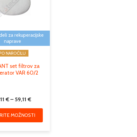
več
do
različic.
59,11 €
Možnosti
lahko
izberete
deli za rekuperacijske
na
naprave
strani
PO NAROČILU
izdelka
NT set filtrov za
erator VAR 60/2
,11
€
–
59,11
€
ERITE MOŽNOSTI