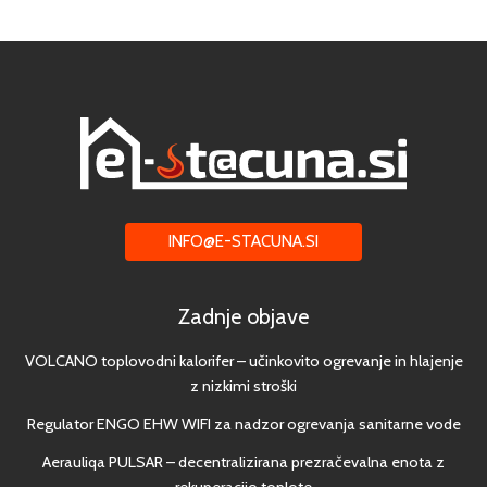
INFO@E-STACUNA.SI
Zadnje objave
VOLCANO toplovodni kalorifer – učinkovito ogrevanje in hlajenje
z nizkimi stroški
Regulator ENGO EHW WIFI za nadzor ogrevanja sanitarne vode
Aerauliqa PULSAR – decentralizirana prezračevalna enota z
rekuperacijo toplote