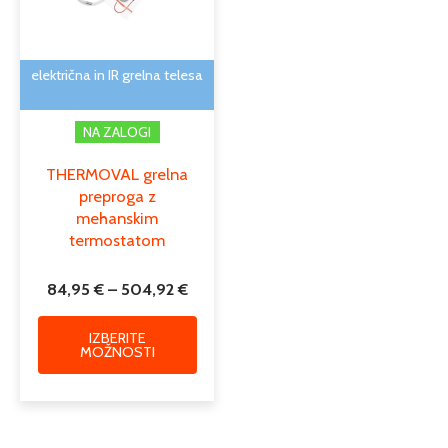
lahko
izberete
na
električna in IR grelna telesa
strani
izdelka
NA ZALOGI
THERMOVAL grelna
preproga z
mehanskim
termostatom
84,95
€
–
504,92
€
IZBERITE
MOŽNOSTI