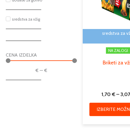
dodatki za gorivo
sredstva za vžig
sredstva za v
NA ZALOGI
CENA IZDELKA
Briketi za vž
€
—
€
1,70
€
–
3,0
IZBERITE MOŽN