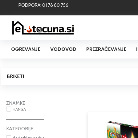
Skip
PODPORA: 01 78 60 756
to
content
OGREVANJE
VODOVOD
PREZRAČEVANJE
BRIKETI
ZNAMKE
HANSA
KATEGORIJE