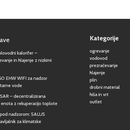
Kategorije
jave
ogrevanje
vodni kalorifer –
vodovod
evanje in hlajenje z nizkimi
prezračevanje
hlajenje
GO EHW WIFI za nadzor
plin
itarne vode
drobni material
hiša in vrt
SAR – decentralizirana
outlet
 enota z rekuperacijo toplote
pod nadzorom: SALUS
vljalnik za klimatske