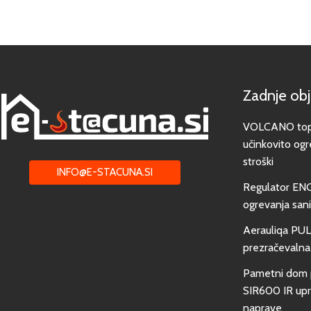
Zadnje ob
VOLCANO toplo
učinkovito ogr
stroški
INFO@E-STACUNA.SI
Regulator EN
ogrevanja san
Aerauliqa PUL
prezračevalna
Pametni dom 
SIR600 IR upra
naprave