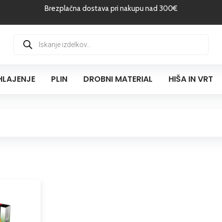
Brezplačna dostava pri nakupu nad 300€
Products
search
HLAJENJE
PLIN
DROBNI MATERIAL
HIŠA IN VRT
Cenovni
Ta
razpon:
izdelek
od
ima
1,70 €